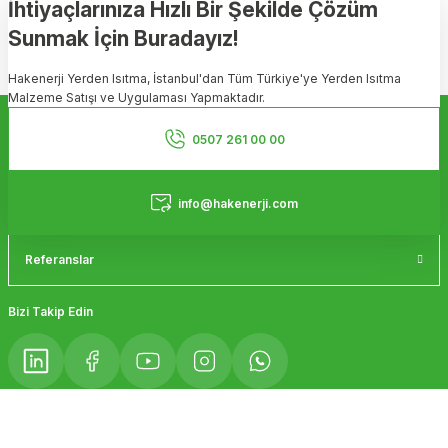
Görüş ve önerileriniz için teşekkür ederiz.
İhtiyaçlarınıza Hızlı Bir Şekilde Çözüm
Sunmak İçin Buradayız!
Ürün resmi kalitesiz, bozuk veya görüntülenemiyor.
Hakenerji Yerden Isıtma, İstanbul'dan Tüm Türkiye'ye Yerden Isıtma
Ürün açıklamasında eksik bilgiler bulunuyor.
Malzeme Satışı ve Uygulaması Yapmaktadır.
Ürün bilgilerinde hatalar bulunuyor.
Kurumsal
Ürün fiyatı diğer sitelerden daha pahalı.
0507 261 00 00
Bu ürüne benzer farklı alternatifler olmalı.
Hizmetler
info@hakenerji.com
Referanslar
Gönder
Bizi Takip Edin