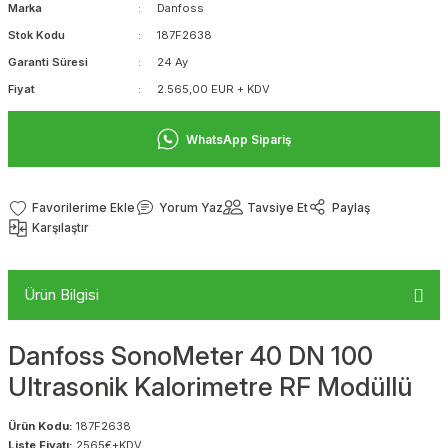
Marka
Danfoss
Stok Kodu
187F2638
Garanti Süresi
24 Ay
Fiyat
2.565,00 EUR + KDV
WhatsApp Sipariş
Yorum Yaz
Tavsiye Et
Paylaş
Karşılaştır
Ürün Bilgisi
Danfoss SonoMeter 40 DN 100
Ultrasonik Kalorimetre RF Modüllü
Ürün Kodu:
187F2638
Liste Fiyatı:
2565€+KDV