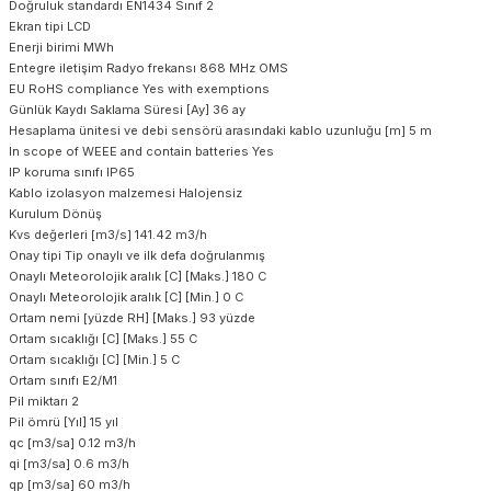
Doğruluk standardı EN1434 Sınıf 2
Ekran tipi LCD
Enerji birimi MWh
Entegre iletişim Radyo frekansı 868 MHz OMS
EU RoHS compliance Yes with exemptions
Günlük Kaydı Saklama Süresi [Ay] 36 ay
Hesaplama ünitesi ve debi sensörü arasındaki kablo uzunluğu [m] 5 m
In scope of WEEE and contain batteries Yes
IP koruma sınıfı IP65
Kablo izolasyon malzemesi Halojensiz
Kurulum Dönüş
Kvs değerleri [m3/s] 141.42 m3/h
Onay tipi Tip onaylı ve ilk defa doğrulanmış
Onaylı Meteorolojik aralık [C] [Maks.] 180 C
Onaylı Meteorolojik aralık [C] [Min.] 0 C
Ortam nemi [yüzde RH] [Maks.] 93 yüzde
Ortam sıcaklığı [C] [Maks.] 55 C
Ortam sıcaklığı [C] [Min.] 5 C
Ortam sınıfı E2/M1
Pil miktarı 2
Pil ömrü [Yıl] 15 yıl
qc [m3/sa] 0.12 m3/h
qi [m3/sa] 0.6 m3/h
qp [m3/sa] 60 m3/h