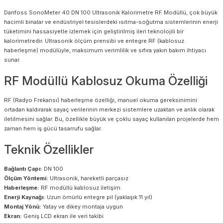
Danfoss SonoMeter 40 DN 100 Ultrasonik Kalorimetre RF Modüllü, çok büyük
hacimli binalar ve endüstriyel tesislerdeki ısıtma-soğutma sistemlerinin enerji
tüketimini hassasiyetle izlemek için geliştirilmiş ileri teknolojili bir
kalorimetredir. Ultrasonik ölçüm prensibi ve entegre RF (kablosuz
haberleşme) modülüyle, maksimum verimlilik ve sıfıra yakın bakım ihtiyacı
sunar.
RF Modüllü Kablosuz Okuma Özelliği
RF (Radyo Frekansı) haberleşme özelliği, manuel okuma gereksinimini
ortadan kaldırarak sayaç verilerinin merkezi sistemlere uzaktan ve anlık olarak
iletilmesini sağlar. Bu, özellikle büyük ve çoklu sayaç kullanılan projelerde hem
zaman hem iş gücü tasarrufu sağlar.
Teknik Özellikler
Bağlantı Çapı:
DN 100
Ölçüm Yöntemi:
Ultrasonik, hareketli parçasız
Haberleşme:
RF modüllü kablosuz iletişim
Enerji Kaynağı:
Uzun ömürlü entegre pil (yaklaşık 11 yıl)
Montaj Yönü:
Yatay ve dikey montaja uygun
Ekran:
Geniş LCD ekran ile veri takibi