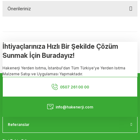
Önerileriniz
Soru Sor
Bu ürünün fiyat bilgisi, resim, ürün açıklamalarında ve diğer
konularda yetersiz gördüğünüz noktaları öneri formunu kullanarak
tarafımıza iletebilirsiniz.
Görüş ve önerileriniz için teşekkür ederiz.
İhtiyaçlarınıza Hızlı Bir Şekilde Çözüm
Sunmak İçin Buradayız!
Ürün resmi kalitesiz, bozuk veya görüntülenemiyor.
Hakenerji Yerden Isıtma, İstanbul'dan Tüm Türkiye'ye Yerden Isıtma
Ürün açıklamasında eksik bilgiler bulunuyor.
Malzeme Satışı ve Uygulaması Yapmaktadır.
Ürün bilgilerinde hatalar bulunuyor.
Kurumsal
Ürün fiyatı diğer sitelerden daha pahalı.
0507 261 00 00
Bu ürüne benzer farklı alternatifler olmalı.
Hizmetler
info@hakenerji.com
Referanslar
Gönder