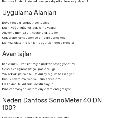
Koruma Sınıfı:
IP yüksek seviye – dış etkenlere karşı dayanıklı
Uygulama Alanları
Büyük ölçekli endüstriyel tesisler
Enerji yoğunluğu yüksek kamu yapıları
Alışveriş merkezleri, hastaneler, oteller
Üniversite kampüsleri ve entegre yerleşkeler
Merkezi sistemle ısıtılan-soğutulan geniş projeler
Avantajlar
Kablosuz RF veri iletimiyle uzaktan sayaç yönetimi
Sessiz ve aşınmasız çalışma özelliği
Yüksek akışlarda bile üst düzey ölçüm hassasiyeti
Düşük bakım maliyeti ve uzun servis ömrü
LCD ekran ile kullanıcı dostu arayüz
Bina otomasyon sistemleriyle tam entegrasyon
Neden Danfoss SonoMeter 40 DN
100?
Danfoss’un mühendislik kalitesi ve güvenilirliği