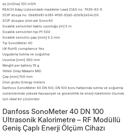
qs [m3/sa] 120 m3/h
REACH Aday Listesindeki maddeler Lead (CAS no. 7439-92-1)
SCIP dosya no. 0bb8fe81-b381-4f95-92a5-d3d7e2e54c00
SCIP dosyası ürün adı Sono40
Sıcaklık sensörleri kablo uzunluğu [m] 5 m
Sıcaklık sensörleri tipi Pt 500
Sıcaklık sensörü çapı [mm] 5.2 mm
Tip SonoMeter 40
UK RoHS compliance Yes
Uygulama Isıtma ve soğutma
Uzunluk [mm] 360 mm
Weight per battery 19 g
Yetkili Onay Makamı MID
Çap [mm] 100 mm
Ürün grubu Energy meters
Danfoss SonoMeter 40 DN 100, DN 100 boru hatlarında ısıtma ve soğutma
sistemlerinde yüksek hassasiyet ve güvenilirlik ile enerji tüketimini ölçmek
için ideal bir çözümdür.
Danfoss SonoMeter 40 DN 100
Ultrasonik Kalorimetre – RF Modüllü
Geniş Çaplı Enerji Ölçüm Cihazı