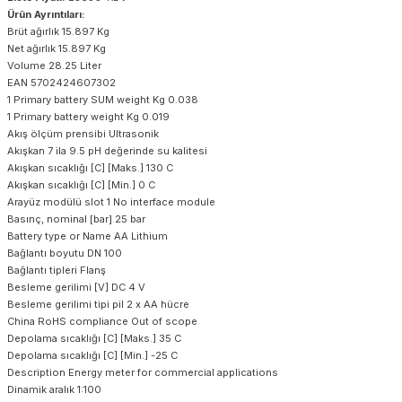
Ürün Ayrıntıları:
Brüt ağırlık 15.897 Kg
Net ağırlık 15.897 Kg
Volume 28.25 Liter
EAN 5702424607302
1 Primary battery SUM weight Kg 0.038
1 Primary battery weight Kg 0.019
Akış ölçüm prensibi Ultrasonik
Akışkan 7 ila 9.5 pH değerinde su kalitesi
Akışkan sıcaklığı [C] [Maks.] 130 C
Akışkan sıcaklığı [C] [Min.] 0 C
Arayüz modülü slot 1 No interface module
Basınç, nominal [bar] 25 bar
Battery type or Name AA Lithium
Bağlantı boyutu DN 100
Bağlantı tipleri Flanş
Besleme gerilimi [V] DC 4 V
Besleme gerilimi tipi pil 2 x AA hücre
China RoHS compliance Out of scope
Depolama sıcaklığı [C] [Maks.] 35 C
Depolama sıcaklığı [C] [Min.] -25 C
Description Energy meter for commercial applications
Dinamik aralık 1:100