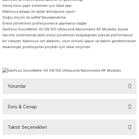
Geniş boru çaplı sistemler için ideal yapı
Kablosuz altyapı ile dijital dönüşüme uyum
Doğru ölçüm ile şeffaf faturalandırma
Enerji yönetimini profesyonelce yapmanızı sağlar
Danfoss SonoMeter 40 DN 100 Ultrasonik Kalorimetre RF Modüllü, büyük
hacimli sistemlerde akıllı enerji yönetimini kolaylaştıran yüksek performanslı
bir cihazdır. Kablosuz veri aktarımı, uzun ömürlü yapısı ve bakım gerektirmeyen
tasarımıyla, profesyonel projeler için ideal seçimdir.
Yorumlar
Soru & Cevap
Bu ürüne ilk yorumu siz yapın!
Taksit Seçenekleri
Yorum Yaz
Ürün hakkında henüz soru sorulmamış.