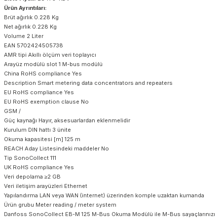
Ürün Ayrıntıları:
Brüt ağırlık 0.228 Kg
Net ağırlık 0.228 Kg
Volume 2 Liter
EAN 5702424505738
AMR tipi Akıllı ölçüm veri toplayıcı
Arayüz modülü slot 1 M-bus modülü
China RoHS compliance Yes
Description Smart metering data concentrators and repeaters
EU RoHS compliance Yes
EU RoHS exemption clause No
GSM /
Güç kaynağı Hayır, aksesuarlardan eklenmelidir
Kurulum DIN hattı 3 ünite
Okuma kapasitesi [m] 125 m
REACH Aday Listesindeki maddeler No
Tip SonoCollect 111
UK RoHS compliance Yes
Veri depolama ≥2 GB
Veri iletişim arayüzleri Ethernet
Yapılandırma LAN veya WAN (internet) üzerinden komple uzaktan kumanda
Ürün grubu Meter reading / meter system
Danfoss SonoCollect EB-M 125 M-Bus Okuma Modülü ile M-Bus sayaçlarınızı