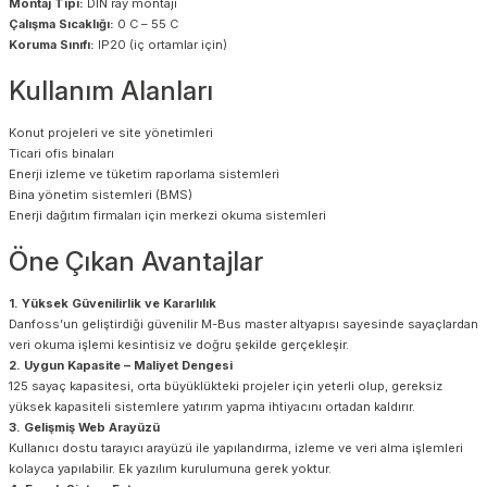
Montaj Tipi:
DIN ray montajı
Çalışma Sıcaklığı:
0 C – 55 C
Koruma Sınıfı:
IP20 (iç ortamlar için)
Kullanım Alanları
Konut projeleri ve site yönetimleri
Ticari ofis binaları
Enerji izleme ve tüketim raporlama sistemleri
Bina yönetim sistemleri (BMS)
Enerji dağıtım firmaları için merkezi okuma sistemleri
Öne Çıkan Avantajlar
1. Yüksek Güvenilirlik ve Kararlılık
Danfoss’un geliştirdiği güvenilir M-Bus master altyapısı sayesinde sayaçlardan
veri okuma işlemi kesintisiz ve doğru şekilde gerçekleşir.
2. Uygun Kapasite – Maliyet Dengesi
125 sayaç kapasitesi, orta büyüklükteki projeler için yeterli olup, gereksiz
yüksek kapasiteli sistemlere yatırım yapma ihtiyacını ortadan kaldırır.
3. Gelişmiş Web Arayüzü
Kullanıcı dostu tarayıcı arayüzü ile yapılandırma, izleme ve veri alma işlemleri
kolayca yapılabilir. Ek yazılım kurulumuna gerek yoktur.