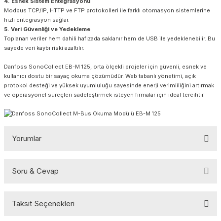
4. Esnek Sistem Entegrasyonu
Modbus TCP/IP, HTTP ve FTP protokolleri ile farklı otomasyon sistemlerine
hızlı entegrasyon sağlar.
5. Veri Güvenliği ve Yedekleme
Toplanan veriler hem dahili hafızada saklanır hem de USB ile yedeklenebilir. Bu
sayede veri kaybı riski azaltılır.
Danfoss SonoCollect EB-M 125, orta ölçekli projeler için güvenli, esnek ve
kullanıcı dostu bir sayaç okuma çözümüdür. Web tabanlı yönetimi, açık
protokol desteği ve yüksek uyumluluğu sayesinde enerji verimliliğini artırmak
ve operasyonel süreçleri sadeleştirmek isteyen firmalar için ideal tercihtir.
Yorumlar
Soru & Cevap
Bu ürüne ilk yorumu siz yapın!
Taksit Seçenekleri
Yorum Yaz
Ürün hakkında henüz soru sorulmamış.