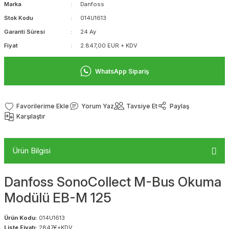
Marka
Danfoss
Stok Kodu
014U1613
Garanti Süresi
24 Ay
Fiyat
2.847,00 EUR + KDV
WhatsApp Sipariş
Yorum Yaz
Tavsiye Et
Paylaş
Karşılaştır
Ürün Bilgisi
Danfoss SonoCollect M-Bus Okuma
Modülü EB-M 125
Ürün Kodu:
014U1613
Liste Fiyatı:
2847€+KDV