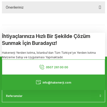
Önerileriniz
Soru Sor
Bu ürünün fiyat bilgisi, resim, ürün açıklamalarında ve diğer
konularda yetersiz gördüğünüz noktaları öneri formunu kullanarak
tarafımıza iletebilirsiniz.
Görüş ve önerileriniz için teşekkür ederiz.
İhtiyaçlarınıza Hızlı Bir Şekilde Çözüm
Sunmak İçin Buradayız!
Ürün resmi kalitesiz, bozuk veya görüntülenemiyor.
Hakenerji Yerden Isıtma, İstanbul'dan Tüm Türkiye'ye Yerden Isıtma
Ürün açıklamasında eksik bilgiler bulunuyor.
Malzeme Satışı ve Uygulaması Yapmaktadır.
Ürün bilgilerinde hatalar bulunuyor.
Kurumsal
Ürün fiyatı diğer sitelerden daha pahalı.
0507 261 00 00
Bu ürüne benzer farklı alternatifler olmalı.
Hizmetler
info@hakenerji.com
Referanslar
Gönder