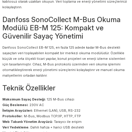
kablosuz olarak uzaktan okuyun. Veri toplama ve enerji yönetimi süreçlerinizi
kolaylaştırın.
Danfoss SonoCollect M-Bus Okuma
Modülü EB-M 125: Kompakt ve
Güvenilir Sayaç Yönetimi
Danfoss SonoCollect EB-M 125, en fazla 125 adede kadar M-Bus destekli
sayaçtan veri toplayabilen kompakt bir merkezi okuma modülüdür. Özellikle
küçük ve orta ölçekli ticari yapılar, konut projeleri ve enerji izleme sistemleri
için tasarlanmıştır. Cihaz, M-Bus protokolü üzerinden veri okuma işlemini
otomatikleştirerek enerji yönetimi süreçlerini kolaylaştırır ve manuel okuma
maliyetlerini ortadan kaldırır.
Teknik Özellikler
Maksimum Sayaç Desteği:
125 M-Bus cihazı
Güç Beslemesi:
230V AC
İletişim Arayüzleri:
Ethernet (LAN), USB, RS-232
Protokoller:
M-Bus, Modbus TCP/IP, HTTP, FTP
Web Tabanlı Yönetim Arayüzü:
Tarayıcı ile erişim
Veri Yedekleme:
Dahili hafıza + harici USB destekli