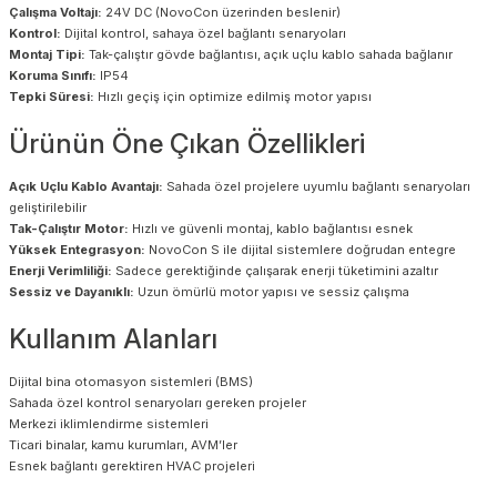
Çalışma Voltajı:
24V DC (NovoCon üzerinden beslenir)
Kontrol:
Dijital kontrol, sahaya özel bağlantı senaryoları
Montaj Tipi:
Tak-çalıştır gövde bağlantısı, açık uçlu kablo sahada bağlanır
Koruma Sınıfı:
IP54
Tepki Süresi:
Hızlı geçiş için optimize edilmiş motor yapısı
Ürünün Öne Çıkan Özellikleri
Açık Uçlu Kablo Avantajı:
Sahada özel projelere uyumlu bağlantı senaryoları
geliştirilebilir
Tak-Çalıştır Motor:
Hızlı ve güvenli montaj, kablo bağlantısı esnek
Yüksek Entegrasyon:
NovoCon S ile dijital sistemlere doğrudan entegre
Enerji Verimliliği:
Sadece gerektiğinde çalışarak enerji tüketimini azaltır
Sessiz ve Dayanıklı:
Uzun ömürlü motor yapısı ve sessiz çalışma
Kullanım Alanları
Dijital bina otomasyon sistemleri (BMS)
Sahada özel kontrol senaryoları gereken projeler
Merkezi iklimlendirme sistemleri
Ticari binalar, kamu kurumları, AVM’ler
Esnek bağlantı gerektiren HVAC projeleri