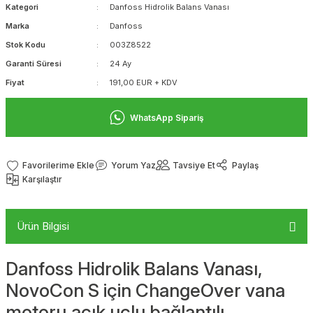
Kategori
Danfoss Hidrolik Balans Vanası
Marka
Danfoss
Stok Kodu
003Z8522
Garanti Süresi
24 Ay
Fiyat
191,00 EUR + KDV
WhatsApp Sipariş
Yorum Yaz
Tavsiye Et
Paylaş
Karşılaştır
Ürün Bilgisi
Danfoss Hidrolik Balans Vanası,
NovoCon S için ChangeOver vana
motoru,açık uçlu bağlantılı