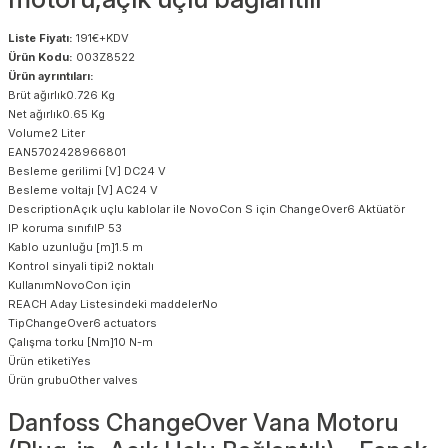
Liste Fiyatı:
191€+KDV
Ürün Kodu:
003Z8522
Ürün ayrıntıları:
Brüt ağırlık0.726 Kg
Net ağırlık0.65 Kg
Volume2 Liter
EAN5702428966801
Besleme gerilimi [V] DC24 V
Besleme voltajı [V] AC24 V
DescriptionAçık uçlu kablolar ile NovoCon S için ChangeOver6 Aktüatör
IP koruma sınıfıIP 53
Kablo uzunluğu [m]1.5 m
Kontrol sinyali tipi2 noktalı
KullanımNovoCon için
REACH Aday Listesindeki maddelerNo
TipChangeOver6 actuators
Çalışma torku [Nm]10 N-m
Ürün etiketiYes
Ürün grubuOther valves
Danfoss ChangeOver Vana Motoru