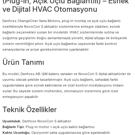
(Plug-in, Açık Uçlu Bağlantılı) – Esnek
ve Dijital HVAC Otomasyonu
Danfoss ChangeOver Vana Motoru, plug-in montaj ve açık uçlu bağlantı
özellikleriyle NovoCon S aktüatör sistemlerine entegre olabilen, esnek
bağlantı seçenekleri sunan bir modeldir. HVAC sistemlerinde ısıtma ve
soğutma geçişlerini doğru zamanlamayla yönetir, dijital altyapı ile birleşerek
sistem verimliliğini artırır. Açık uçlu bağlantısı sayesinde farklı kontrol
senaryolarına ve proje gereksinimlerine uyarlanabilir.
Ürün Tanımı
Bu model, Danfoss AB-QM balans vanaları ve NovoCon S dijital aktüatörler ile
uyumlu olacak şekilde tasarlanmıştır. Açık uçlu bağlantı, sahadaki farklı
uygulamalara göre esnek kablolama ve özel kontrol modülasyonu imkanı
sunar. Bu sayede sistem mühendisi, otomasyon sistemine göre özel
entegrasyon yapabilir.
Teknik Özellikler
Uyumluluk:
Danfoss NovoCon S aktüatör
Bağlantı Tipi:
Plug-in motor + açık uçlu kablo bağlantısı
Kablo Uzunluğu:
Opsiyonel saha uygulamasına göre ayarlanabilir