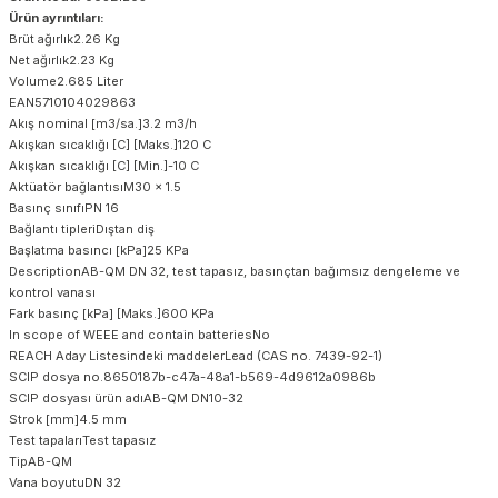
Ürün ayrıntıları:
Brüt ağırlık2.26 Kg
Net ağırlık2.23 Kg
Volume2.685 Liter
EAN5710104029863
Akış nominal [m3/sa.]3.2 m3/h
Akışkan sıcaklığı [C] [Maks.]120 C
Akışkan sıcaklığı [C] [Min.]-10 C
Aktüatör bağlantısıM30 x 1.5
Basınç sınıfıPN 16
Bağlantı tipleriDıştan diş
Başlatma basıncı [kPa]25 KPa
DescriptionAB-QM DN 32, test tapasız, basınçtan bağımsız dengeleme ve
kontrol vanası
Fark basınç [kPa] [Maks.]600 KPa
In scope of WEEE and contain batteriesNo
REACH Aday Listesindeki maddelerLead (CAS no. 7439-92-1)
SCIP dosya no.8650187b-c47a-48a1-b569-4d9612a0986b
SCIP dosyası ürün adıAB-QM DN10-32
Strok [mm]4.5 mm
Test tapalarıTest tapasız
TipAB-QM
Vana boyutuDN 32