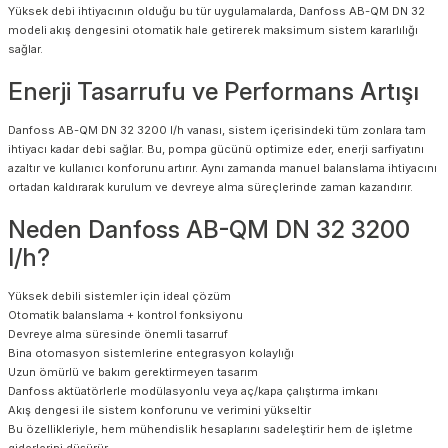
Yüksek debi ihtiyacının olduğu bu tür uygulamalarda, Danfoss AB-QM DN 32
modeli akış dengesini otomatik hale getirerek maksimum sistem kararlılığı
sağlar.
Enerji Tasarrufu ve Performans Artışı
Danfoss AB-QM DN 32 3200 l/h vanası, sistem içerisindeki tüm zonlara tam
ihtiyacı kadar debi sağlar. Bu, pompa gücünü optimize eder, enerji sarfiyatını
azaltır ve kullanıcı konforunu artırır. Aynı zamanda manuel balanslama ihtiyacını
ortadan kaldırarak kurulum ve devreye alma süreçlerinde zaman kazandırır.
Neden Danfoss AB-QM DN 32 3200
l/h?
Yüksek debili sistemler için ideal çözüm
Otomatik balanslama + kontrol fonksiyonu
Devreye alma süresinde önemli tasarruf
Bina otomasyon sistemlerine entegrasyon kolaylığı
Uzun ömürlü ve bakım gerektirmeyen tasarım
Danfoss aktüatörlerle modülasyonlu veya aç/kapa çalıştırma imkanı
Akış dengesi ile sistem konforunu ve verimini yükseltir
Bu özellikleriyle, hem mühendislik hesaplarını sadeleştirir hem de işletme
giderlerini düşürür.