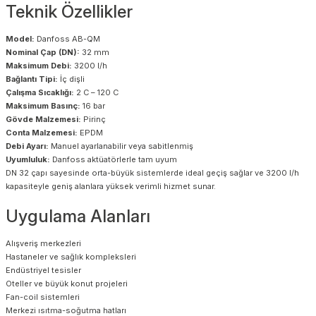
Teknik Özellikler
Model:
Danfoss AB-QM
Nominal Çap (DN):
32 mm
Maksimum Debi:
3200 l/h
Bağlantı Tipi:
İç dişli
Çalışma Sıcaklığı:
2 C – 120 C
Maksimum Basınç:
16 bar
Gövde Malzemesi:
Pirinç
Conta Malzemesi:
EPDM
Debi Ayarı:
Manuel ayarlanabilir veya sabitlenmiş
Uyumluluk:
Danfoss aktüatörlerle tam uyum
DN 32 çapı sayesinde orta-büyük sistemlerde ideal geçiş sağlar ve 3200 l/h
kapasiteyle geniş alanlara yüksek verimli hizmet sunar.
Uygulama Alanları
Alışveriş merkezleri
Hastaneler ve sağlık kompleksleri
Endüstriyel tesisler
Oteller ve büyük konut projeleri
Fan-coil sistemleri
Merkezi ısıtma-soğutma hatları