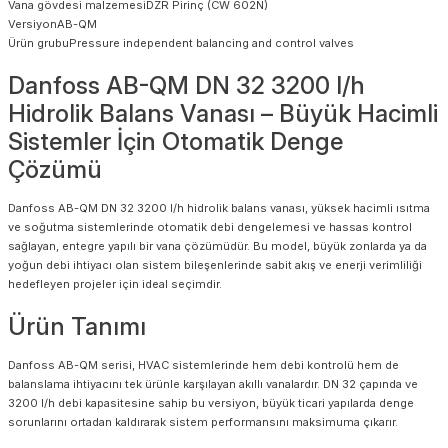
Vana gövdesi malzemesiDZR Pirinç (CW 602N)
VersiyonAB-QM
Ürün grubuPressure independent balancing and control valves
Danfoss AB-QM DN 32 3200 l/h
Hidrolik Balans Vanası – Büyük Hacimli
Sistemler İçin Otomatik Denge
Çözümü
Danfoss AB-QM DN 32 3200 l/h hidrolik balans vanası, yüksek hacimli ısıtma
ve soğutma sistemlerinde otomatik debi dengelemesi ve hassas kontrol
sağlayan, entegre yapılı bir vana çözümüdür. Bu model, büyük zonlarda ya da
yoğun debi ihtiyacı olan sistem bileşenlerinde sabit akış ve enerji verimliliği
hedefleyen projeler için ideal seçimdir.
Ürün Tanımı
Danfoss AB-QM serisi, HVAC sistemlerinde hem debi kontrolü hem de
balanslama ihtiyacını tek ürünle karşılayan akıllı vanalardır. DN 32 çapında ve
3200 l/h debi kapasitesine sahip bu versiyon, büyük ticari yapılarda denge
sorunlarını ortadan kaldırarak sistem performansını maksimuma çıkarır.