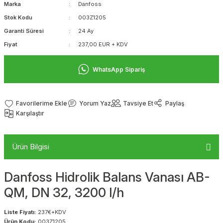
Marka
Danfoss
Stok Kodu
003Z1205
Garanti Süresi
24 Ay
Fiyat
237,00 EUR + KDV
WhatsApp Sipariş
Yorum Yaz
Tavsiye Et
Paylaş
Karşılaştır
Ürün Bilgisi
Danfoss Hidrolik Balans Vanası AB-
QM, DN 32, 3200 l/h
Liste Fiyatı:
237€+KDV
Ürün Kodu:
003Z1205