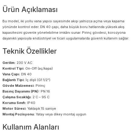
Ürün Açıklaması
Bu model, iki yollu vana yapısı sayesinde akışı yalnızca açma veya kapama
yönünde kontrol eder. DN 40 çapı, daha büyük boru hatlarında yüksek akış
kapasitesini güvenle yönetebilme imkânı sunar. Pirinç gövdesi, korozyona
dayanıklı yapısıyla endüstriyel ve ticari uygulamalarda güvenli kullanım sağlar.
Teknik Özellikler
Gerilim:
230 V AC
Kontrol Tipi:
On-Off (aç/kapa)
Vana Çapı:
DN 40
Bağlantı Tipi:
İç dişli (G1 1/2")
Gövde Malzemesi:
Pirinç
Basınç Dayanımı (PN):
PN 16
Çalışma Sıcaklığı:
2 C – 95 C
Koruma Sınıfı:
IP40
Motor Süresi:
Yaklaşık 15 saniye
Montaj Pozisyonu:
Yatay veya dikey montaj uygun
Kullanım Alanları