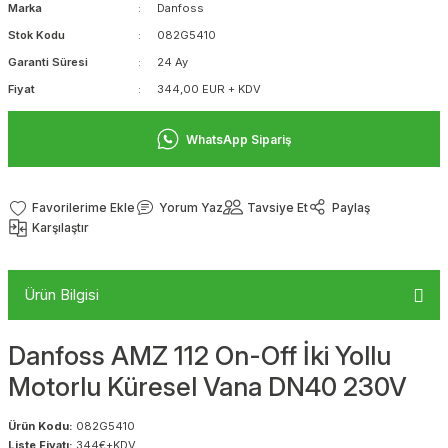
Marka
Danfoss
Stok Kodu
082G5410
Garanti Süresi
24 Ay
Fiyat
344,00 EUR + KDV
WhatsApp Sipariş
Yorum Yaz
Tavsiye Et
Paylaş
Karşılaştır
Ürün Bilgisi
Danfoss AMZ 112 On-Off İki Yollu
Motorlu Küresel Vana DN40 230V
Ürün Kodu:
082G5410
Liste Fiyatı:
344€+KDV