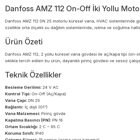
Danfoss AMZ 112 On-Off İki Yollu Moto
Danfoss AMZ 112 DN 25 motorlu küresel vana, HVAC sistemlerinde güven
özellikle orta ölçekli su dağıtım sistemlerinde, ısıtma ve soğutma ha
Ürün Özeti
Danfoss AMZ 112, 2 yollu küresel vana gövdesi ile aç/kapa tipi (on-o
sıklıkla tercih edilen bu ürün, dayanıklı pirinç gövdesi ve sessiz çalı
Teknik Özellikler
Besleme Gerilimi:
24 V AC
Kontrol Tipi:
On-Off (Aç/Kapa)
Vana Çapı:
DN 25
Bağlantı:
İç dişli (G1")
Vana Malzemesi:
Pirinç gövde
Kapatma Basıncı (PN):
PN 16
Ortam Sıcaklığı:
2 C – 95 C
Koruma Sınıfı:
IP40
Çalışma Süresi:
15 saniye (açma veya kapama)