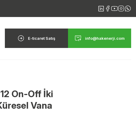
E-ticaret Satış
info@hakenerji.com
2 On-Off İki
Küresel Vana