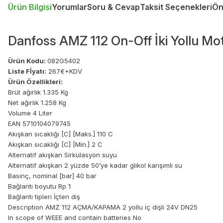
Ürün Bilgisi
Yorumlar
Soru & Cevap
Taksit Seçenekleri
Ön
Danfoss AMZ 112 On-Off İki Yollu M
Ürün Kodu:
082G5402
Liste Fİyatı:
267€+KDV
Ürün Özellikleri:
Brüt ağırlık 1.335 Kg
Net ağırlık 1.258 Kg
Volume 4 Liter
EAN 5710104079745
Akışkan sıcaklığı [C] [Maks.] 110 C
Akışkan sıcaklığı [C] [Min.] 2 C
Alternatif akışkan Sirkülasyon suyu
Alternatif akışkan 2 yüzde 50’ye kadar glikol karışımlı su
Basınç, nominal [bar] 40 bar
Bağlantı boyutu Rp 1
Bağlantı tipleri İçten diş
Description AMZ 112 AÇMA/KAPAMA 2 yollu iç dişli 24V DN25
In scope of WEEE and contain batteries No