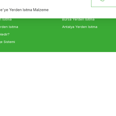
n Isıtma
İzmir Yerden Isıtma
iye'ye Yerden Isıtma Malzeme
sıtma
Ankara Yerden Isıtma
 Isıtma
Bursa Yerden Isıtma
rden Isıtma
Antalya Yerden Isıtma
Nedir?
e Sistemi
Gönder