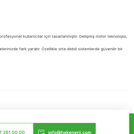
ofesyonel kullanıcılar için tasarlanmıştır. Gelişmiş motor teknolojisi,
nizde fark yaratır. Özellikle orta debili sistemlerde güvenilir bir
ilirsiniz.
Bizi Takip Edin
7 261 00 00
info@hakenerji.com