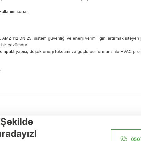
kullanım sunar.
MZ 112 DN 25, sistem güvenliği ve enerji verimliliğini artırmak isteyen pr
 bir çözümdür.
akt yapısı, düşük enerji tüketimi ve güçlü performansı ile HVAC projeleri
a yetersiz gördüğünüz noktaları öneri formunu kullanarak tarafımıza ileteb
Ürün hakkında henüz soru sorulmamış.
Bu ürüne ilk yorumu siz yapın!
r Şekilde
Yorum Yaz
Soru Sor
Referanslar
radayız!
İstanbul Yerden Isıtma
050