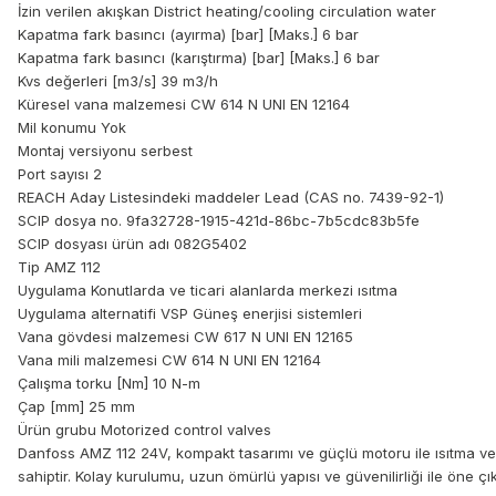
İzin verilen akışkan District heating/cooling circulation water
Kapatma fark basıncı (ayırma) [bar] [Maks.] 6 bar
Kapatma fark basıncı (karıştırma) [bar] [Maks.] 6 bar
Kvs değerleri [m3/s] 39 m3/h
Küresel vana malzemesi CW 614 N UNI EN 12164
Mil konumu Yok
Montaj versiyonu serbest
Port sayısı 2
REACH Aday Listesindeki maddeler Lead (CAS no. 7439-92-1)
SCIP dosya no. 9fa32728-1915-421d-86bc-7b5cdc83b5fe
SCIP dosyası ürün adı 082G5402
Tip AMZ 112
Uygulama Konutlarda ve ticari alanlarda merkezi ısıtma
Uygulama alternatifi VSP Güneş enerjisi sistemleri
Vana gövdesi malzemesi CW 617 N UNI EN 12165
Vana mili malzemesi CW 614 N UNI EN 12164
Çalışma torku [Nm] 10 N-m
Çap [mm] 25 mm
Ürün grubu Motorized control valves
Danfoss AMZ 112 24V, kompakt tasarımı ve güçlü motoru ile ısıtma v
sahiptir. Kolay kurulumu, uzun ömürlü yapısı ve güvenilirliği ile öne çık