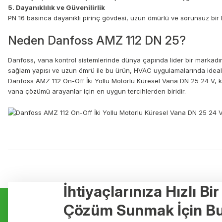
5. Dayanıklılık ve Güvenilirlik
PN 16 basınca dayanıklı pirinç gövdesi, uzun ömürlü ve sorunsuz bir 
Neden Danfoss AMZ 112 DN 25?
Danfoss, vana kontrol sistemlerinde dünya çapında lider bir markadır. A
sağlam yapısı ve uzun ömrü ile bu ürün, HVAC uygulamalarında ideal
Danfoss AMZ 112 On-Off İki Yollu Motorlu Küresel Vana DN 25 24 V, komp
vana çözümü arayanlar için en uygun tercihlerden biridir.
Bu ürünün fiyat bilgisi, resim, ürün açıklamalarında ve diğer konulard
Görüş ve önerileriniz için teşekkür ederiz.
Ürün resmi kalitesiz, bozuk veya görüntülenemiyor.
İhtiyaçlarınıza Hızlı Bi
Kurumsal
Hizmetler
Ürün açıklamasında eksik bilgiler bulunuyor.
Çözüm Sunmak İçin Bu
Ürün bilgilerinde hatalar bulunuyor.
Hakkımızda
Yerden Isıtma