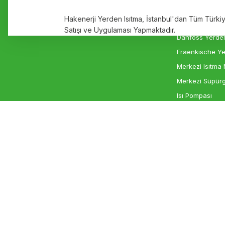
Ürün fiyatı diğer sitelerden daha pahalı.
Markalar
Elektrikli Yerde
Hakenerji Yerden Isıtma, İstanbul'dan Tüm Türk
Bu ürüne benzer farklı alternatifler olmalı.
İletişim
Rehau Yerden I
Satışı ve Uygulaması Yapmaktadır.
Danfoss Yerden
Fraenkische Ye
Merkezi Isıtma 
Merkezi Süpürg
Isı Pompası