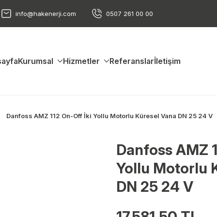
info@hakenerji.com
0507 261 00 00
ayfa
Kurumsal
Hizmetler
Referanslar
İletişim
Danfoss AMZ 112 On-Off İki Yollu Motorlu Küresel Vana DN 25 24 V
Danfoss AMZ 11
Yollu Motorlu 
DN 25 24 V
17.581,50 TL