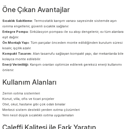
Öne Çıkan Avantajlar
Sıcaklık Sabitleme:
Termostatik karışım vanası sayesinde sistemde aşırı
ısınma engellenir, güvenli sıcaklık sağlanır.
Entegre Pompa:
Sirkülasyon pompası ile su akışı dengelenir, ısı tüm alanlara
eşit dağılır.
Ön Montajlı Yapı:
Tüm parçalar önceden monte edildiğinden kurulum süresi
kısalır, işçilik azalır.
Kompakt Tasarım:
Alan tasarrufu sağlayan kompakt yapı, dar mekanlarda bile
kolayca monte edilebilir.
Enerji Verimliliği:
Karışım oranları optimize edilerek gereksiz enerji kullanımı
önlenir.
Kullanım Alanları
Zemin ısıtma sistemleri
Konut, villa, ofis ve ticari projeler
Otel, okul, hastane gibi çok odalı binalar
Merkezi sistem destekli yerden ısıtma çözümleri
Yeni nesil düşük sıcaklıklı ısıtma uygulamaları
Caleffi Kalitesi ile Fark Yaratın