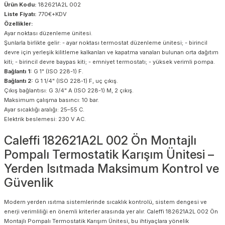
Ürün Kodu:
182621A2L 002
Liste Fiyatı:
770€+KDV
Özellikler:
Ayar noktası düzenleme ünitesi.
Şunlarla birlikte gelir: - ayar noktası termostat düzenleme ünitesi; - birincil
devre için yerleşik kilitleme kalkanları ve kapatma vanaları bulunan orta dağıtım
kiti; - birincil devre baypas kiti; - emniyet termostatı; - yüksek verimli pompa.
Bağlantı 1:
G 1" (ISO 228-1) F.
Bağlantı 2:
G 1 1/4" (ISO 228-1) F, uç çıkış.
Çıkış bağlantısı: G 3/4" A (ISO 228-1) M, 2 çıkış.
Maksimum çalışma basıncı: 10 bar.
Ayar sıcaklığı aralığı: 25–55 C.
Elektrik beslemesi: 230 V AC.
Caleffi 182621A2L 002 Ön Montajlı
Pompalı Termostatik Karışım Ünitesi –
Yerden Isıtmada Maksimum Kontrol ve
Güvenlik
Modern yerden ısıtma sistemlerinde sıcaklık kontrolü, sistem dengesi ve
enerji verimliliği en önemli kriterler arasında yer alır. Caleffi 182621A2L 002 Ön
Montajlı Pompalı Termostatik Karışım Ünitesi, bu ihtiyaçlara yönelik