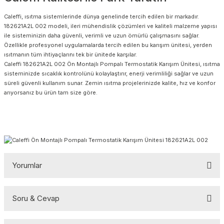
Caleffi, ısıtma sistemlerinde dünya genelinde tercih edilen bir markadır.
182621A2L 002 modeli, ileri mühendislik çözümleri ve kaliteli malzeme yapısı
ile sisteminizin daha güvenli, verimli ve uzun ömürlü çalışmasını sağlar.
Özellikle profesyonel uygulamalarda tercih edilen bu karışım ünitesi, yerden
ısıtmanın tüm ihtiyaçlarını tek bir ünitede karşılar.
Caleffi 182621A2L 002 Ön Montajlı Pompalı Termostatik Karışım Ünitesi, ısıtma
sisteminizde sıcaklık kontrolünü kolaylaştırır, enerji verimliliği sağlar ve uzun
süreli güvenli kullanım sunar. Zemin ısıtma projelerinizde kalite, hız ve konfor
arıyorsanız bu ürün tam size göre.
Yorumlar
Soru & Cevap
Bu ürüne ilk yorumu siz yapın!