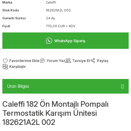
Marka
Caleffi
Stok Kodu
182621A2L 002
Garanti Süresi
24 Ay
Fiyat
770,00 EUR + KDV
WhatsApp Sipariş
Yorum Yaz
Tavsiye Et
Paylaş
Karşılaştır
Ürün Bilgisi
Caleffi 182 Ön Montajlı Pompalı
Termostatik Karışım Ünitesi
182621A2L 002