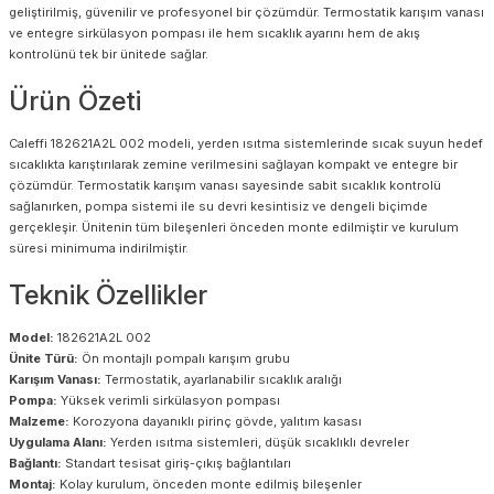
geliştirilmiş, güvenilir ve profesyonel bir çözümdür. Termostatik karışım vanası
ve entegre sirkülasyon pompası ile hem sıcaklık ayarını hem de akış
kontrolünü tek bir ünitede sağlar.
Ürün Özeti
Caleffi 182621A2L 002 modeli, yerden ısıtma sistemlerinde sıcak suyun hedef
sıcaklıkta karıştırılarak zemine verilmesini sağlayan kompakt ve entegre bir
çözümdür. Termostatik karışım vanası sayesinde sabit sıcaklık kontrolü
sağlanırken, pompa sistemi ile su devri kesintisiz ve dengeli biçimde
gerçekleşir. Ünitenin tüm bileşenleri önceden monte edilmiştir ve kurulum
süresi minimuma indirilmiştir.
Teknik Özellikler
Model:
182621A2L 002
Ünite Türü:
Ön montajlı pompalı karışım grubu
Karışım Vanası:
Termostatik, ayarlanabilir sıcaklık aralığı
Pompa:
Yüksek verimli sirkülasyon pompası
Malzeme:
Korozyona dayanıklı pirinç gövde, yalıtım kasası
Uygulama Alanı:
Yerden ısıtma sistemleri, düşük sıcaklıklı devreler
Bağlantı:
Standart tesisat giriş-çıkış bağlantıları
Montaj:
Kolay kurulum, önceden monte edilmiş bileşenler