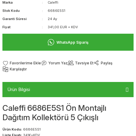
Marka
Caleffi
Stok Kodu
6686E5S1
Garanti Süresi
24 Ay
Fiyat
341,00 EUR + KDV
WhatsApp Sipariş
Yorum Yaz
Tavsiye Et
Paylaş
Karşılaştır
Ürün Bilgisi
Caleffi 6686E5S1 Ön Montajlı
Dağıtım Kollektörü 5 Çıkışlı
Ürün Kodu:
6686E5S1
Liste Fiyatı:
341€+KDV