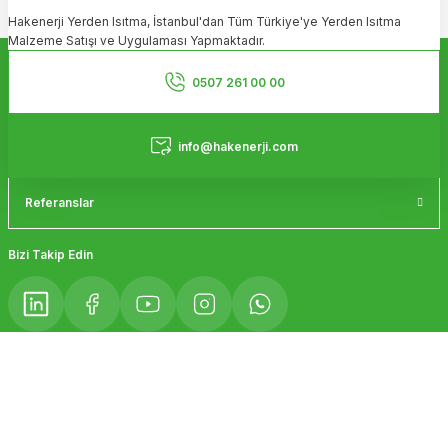
Hakenerji Yerden Isıtma, İstanbul'dan Tüm Türkiye'ye Yerden Isıtma
Ürün açıklamasında eksik bilgiler bulunuyor.
Malzeme Satışı ve Uygulaması Yapmaktadır.
Ürün bilgilerinde hatalar bulunuyor.
Kurumsal
Ürün fiyatı diğer sitelerden daha pahalı.
0507 261 00 00
Bu ürüne benzer farklı alternatifler olmalı.
Hizmetler
info@hakenerji.com
Referanslar
Gönder
Bizi Takip Edin