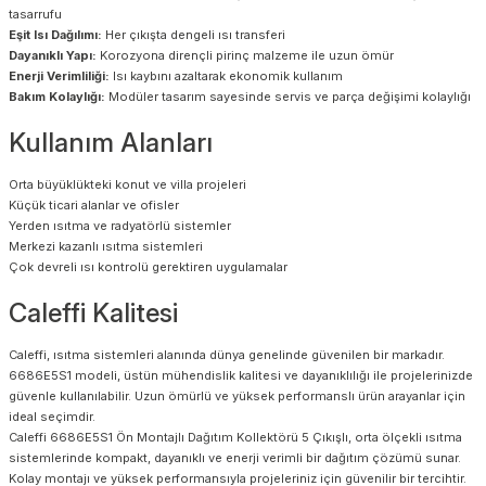
tasarrufu
Eşit Isı Dağılımı:
Her çıkışta dengeli ısı transferi
Dayanıklı Yapı:
Korozyona dirençli pirinç malzeme ile uzun ömür
Enerji Verimliliği:
Isı kaybını azaltarak ekonomik kullanım
Bakım Kolaylığı:
Modüler tasarım sayesinde servis ve parça değişimi kolaylığı
Kullanım Alanları
Orta büyüklükteki konut ve villa projeleri
Küçük ticari alanlar ve ofisler
Yerden ısıtma ve radyatörlü sistemler
Merkezi kazanlı ısıtma sistemleri
Çok devreli ısı kontrolü gerektiren uygulamalar
Caleffi Kalitesi
Caleffi, ısıtma sistemleri alanında dünya genelinde güvenilen bir markadır.
6686E5S1 modeli, üstün mühendislik kalitesi ve dayanıklılığı ile projelerinizde
güvenle kullanılabilir. Uzun ömürlü ve yüksek performanslı ürün arayanlar için
ideal seçimdir.
Caleffi 6686E5S1 Ön Montajlı Dağıtım Kollektörü 5 Çıkışlı, orta ölçekli ısıtma
sistemlerinde kompakt, dayanıklı ve enerji verimli bir dağıtım çözümü sunar.
Kolay montajı ve yüksek performansıyla projeleriniz için güvenilir bir tercihtir.