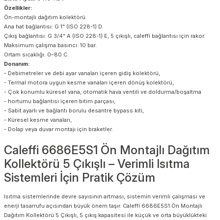
Özellikler:
Ön-montajlı dağıtım kolektörü.
Ana hat bağlantısı: G 1" (ISO 228-1) D.
Çıkış bağlantısı: G 3/4" A (ISO 228-1) E, 5 çıkışlı, caleffi bağlantısı için rakor.
Maksimum çalışma basıncı: 10 bar.
Ortam sıcaklığı: 0–80 C.
Donanım:
- Debimetreler ve debi ayar vanaları içeren gidiş kolektörü,
- Termal motora uygun kesme vanaları içeren dönüş kolektörü,
- Çok konumlu küresel vana, otomatik hava ventili ve doldurma/boşaltma
- hortumu bağlantısı içeren bitim parçası,
- Sabit ayarlı ve bağlantı borulu desantre bypass kiti,
- Küresel kesme vanaları,
- Dolap veya duvar montajı için braketler.
Caleffi 6686E5S1 Ön Montajlı Dağıtım
Kollektörü 5 Çıkışlı – Verimli Isıtma
Sistemleri İçin Pratik Çözüm
Isıtma sistemlerinde devre sayısının artması, sistemin verimli çalışması ve
enerji tasarrufu açısından büyük önem taşır. Caleffi 6686E5S1 Ön Montajlı
Dağıtım Kollektörü 5 Çıkışlı, 5 çıkış kapasitesi ile küçük ve orta büyüklükteki