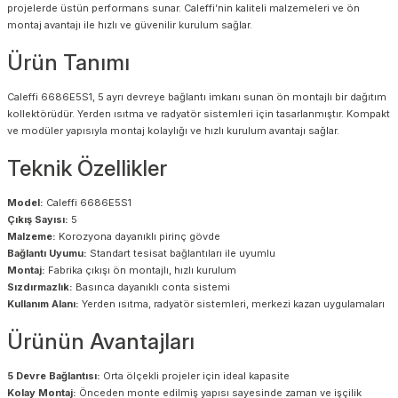
projelerde üstün performans sunar. Caleffi’nin kaliteli malzemeleri ve ön
montaj avantajı ile hızlı ve güvenilir kurulum sağlar.
Ürün Tanımı
Caleffi 6686E5S1, 5 ayrı devreye bağlantı imkanı sunan ön montajlı bir dağıtım
kollektörüdür. Yerden ısıtma ve radyatör sistemleri için tasarlanmıştır. Kompakt
ve modüler yapısıyla montaj kolaylığı ve hızlı kurulum avantajı sağlar.
Teknik Özellikler
Model:
Caleffi 6686E5S1
Çıkış Sayısı:
5
Malzeme:
Korozyona dayanıklı pirinç gövde
Bağlantı Uyumu:
Standart tesisat bağlantıları ile uyumlu
Montaj:
Fabrika çıkışı ön montajlı, hızlı kurulum
Sızdırmazlık:
Basınca dayanıklı conta sistemi
Kullanım Alanı:
Yerden ısıtma, radyatör sistemleri, merkezi kazan uygulamaları
Ürünün Avantajları
5 Devre Bağlantısı:
Orta ölçekli projeler için ideal kapasite
Kolay Montaj:
Önceden monte edilmiş yapısı sayesinde zaman ve işçilik