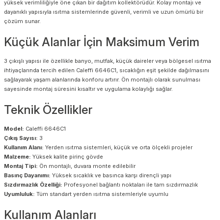
yüksek verimliliğiyle öne çıkan bir dağıtım kollektörüdür. Kolay montajı ve
dayanıklı yapısıyla ısıtma sistemlerinde güvenli, verimli ve uzun ömürlü bir
çözüm sunar.
Küçük Alanlar İçin Maksimum Verim
3 çıkışlı yapısı ile özellikle banyo, mutfak, küçük daireler veya bölgesel ısıtma
ihtiyaçlarında tercih edilen Caleffi 6646C1, sıcaklığın eşit şekilde dağılmasını
sağlayarak yaşam alanlarında konforu artırır. Ön montajlı olarak sunulması
sayesinde montaj süresini kısaltır ve uygulama kolaylığı sağlar.
Teknik Özellikler
Model:
Caleffi 6646C1
Çıkış Sayısı:
3
Kullanım Alanı:
Yerden ısıtma sistemleri, küçük ve orta ölçekli projeler
Malzeme:
Yüksek kalite pirinç gövde
Montaj Tipi:
Ön montajlı, duvara monte edilebilir
Basınç Dayanımı:
Yüksek sıcaklık ve basınca karşı dirençli yapı
Sızdırmazlık Özelliği:
Profesyonel bağlantı noktaları ile tam sızdırmazlık
Uyumluluk:
Tüm standart yerden ısıtma sistemleriyle uyumlu
Kullanım Alanları