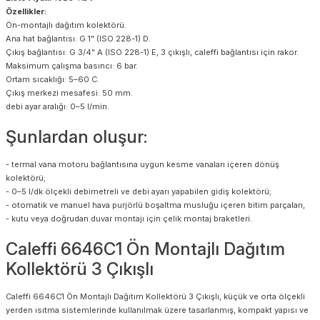
Özellikler:
Ön-montajlı dağıtım kolektörü.
Ana hat bağlantısı: G 1" (ISO 228-1) D.
Çıkış bağlantısı: G 3/4" A (ISO 228-1) E, 3 çıkışlı, caleffi bağlantısı için rakor.
Maksimum çalışma basıncı: 6 bar.
Ortam sıcaklığı: 5–60 C.
Çıkış merkezi mesafesi: 50 mm.
debi ayar aralığı: 0–5 l/min.
Şunlardan oluşur:
- termal vana motoru bağlantısına uygun kesme vanaları içeren dönüş
kolektörü;
- 0–5 l/dk ölçekli debimetreli ve debi ayarı yapabilen gidiş kolektörü;
- otomatik ve manuel hava purjörlü boşaltma musluğu içeren bitim parçaları,
- kutu veya doğrudan duvar montajı için çelik montaj braketleri.
Caleffi 6646C1 Ön Montajlı Dağıtım
Kollektörü 3 Çıkışlı
Caleffi 6646C1 Ön Montajlı Dağıtım Kollektörü 3 Çıkışlı, küçük ve orta ölçekli
yerden ısıtma sistemlerinde kullanılmak üzere tasarlanmış, kompakt yapısı ve