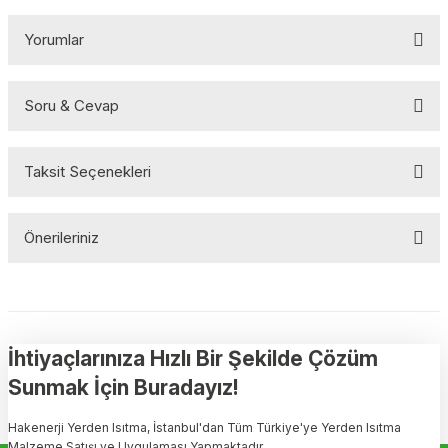
Yorumlar
Soru & Cevap
Bu ürüne ilk yorumu siz yapın!
Taksit Seçenekleri
Yorum Yaz
Ürün hakkında henüz soru sorulmamış.
Önerileriniz
Soru Sor
Bu ürünün fiyat bilgisi, resim, ürün açıklamalarında ve diğer
konularda yetersiz gördüğünüz noktaları öneri formunu kullanarak
tarafımıza iletebilirsiniz.
Görüş ve önerileriniz için teşekkür ederiz.
İhtiyaçlarınıza Hızlı Bir Şekilde Çözüm
Sunmak İçin Buradayız!
Ürün resmi kalitesiz, bozuk veya görüntülenemiyor.
Hakenerji Yerden Isıtma, İstanbul'dan Tüm Türkiye'ye Yerden Isıtma
Ürün açıklamasında eksik bilgiler bulunuyor.
Malzeme Satışı ve Uygulaması Yapmaktadır.