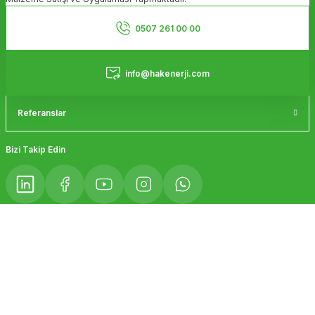
Ürün bilgilerinde hatalar bulunuyor.
Kurumsal
Ürün fiyatı diğer sitelerden daha pahalı.
0507 261 00 00
Bu ürüne benzer farklı alternatifler olmalı.
Hizmetler
info@hakenerji.com
Referanslar
Gönder
Bizi Takip Edin