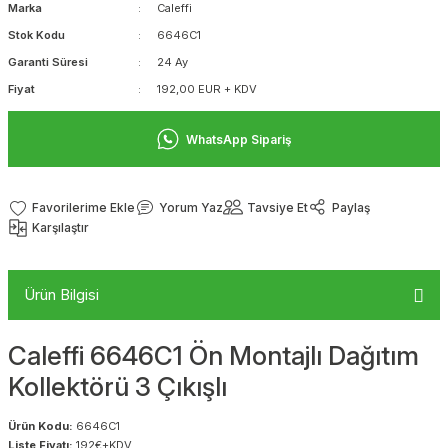
Marka
Caleffi
Stok Kodu
6646C1
Garanti Süresi
24 Ay
Fiyat
192,00 EUR + KDV
WhatsApp Sipariş
Yorum Yaz
Tavsiye Et
Paylaş
Karşılaştır
Ürün Bilgisi
Caleffi 6646C1 Ön Montajlı Dağıtım
Kollektörü 3 Çıkışlı
Ürün Kodu:
6646C1
Liste Fiyatı:
192€+KDV