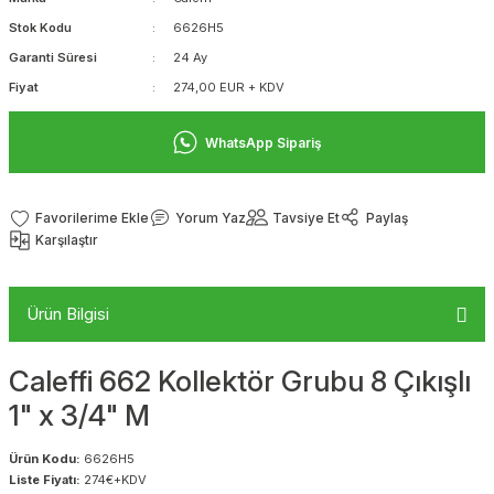
Stok Kodu
6626H5
Garanti Süresi
24 Ay
Fiyat
274,00 EUR + KDV
WhatsApp Sipariş
Yorum Yaz
Tavsiye Et
Paylaş
Karşılaştır
Ürün Bilgisi
Caleffi 662 Kollektör Grubu 8 Çıkışlı
1" x 3/4" M
Ürün Kodu:
6626H5
Liste Fiyatı:
274€+KDV