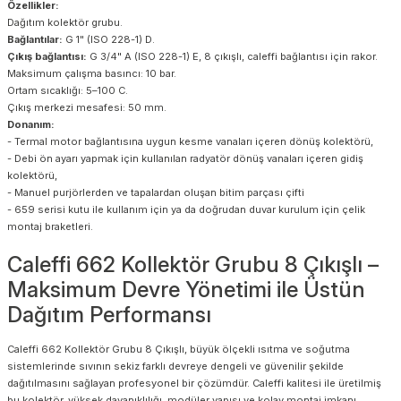
Özellikler:
Dağıtım kolektör grubu.
Bağlantılar:
G 1" (ISO 228-1) D.
Çıkış bağlantısı:
G 3/4" A (ISO 228-1) E, 8 çıkışlı, caleffi bağlantısı için rakor.
Maksimum çalışma basıncı: 10 bar.
Ortam sıcaklığı: 5–100 C.
Çıkış merkezi mesafesi: 50 mm.
Donanım:
- Termal motor bağlantısına uygun kesme vanaları içeren dönüş kolektörü,
- Debi ön ayarı yapmak için kullanılan radyatör dönüş vanaları içeren gidiş
kolektörü,
- Manuel purjörlerden ve tapalardan oluşan bitim parçası çifti
- 659 serisi kutu ile kullanım için ya da doğrudan duvar kurulum için çelik
montaj braketleri.
Caleffi 662 Kollektör Grubu 8 Çıkışlı –
Maksimum Devre Yönetimi ile Üstün
Dağıtım Performansı
Caleffi 662 Kollektör Grubu 8 Çıkışlı, büyük ölçekli ısıtma ve soğutma
sistemlerinde sıvının sekiz farklı devreye dengeli ve güvenilir şekilde
dağıtılmasını sağlayan profesyonel bir çözümdür. Caleffi kalitesi ile üretilmiş
bu kolektör, yüksek dayanıklılığı, modüler yapısı ve kolay montaj imkanı