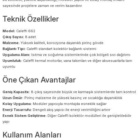
sayesinde projelere zaman ve verim kazandırır.
Teknik Özellikler
Model:
Caleffi 662
Çıkış Sayısı:
8 adet
Malzeme:
Yüksek kaliteli, korozyona dayanıklı pirinç gövde
Bağlantı Tipi:
Caleffi standart kolektör bağlantı sistemi
Uygulama Alanı:
Isıtma ve soğutma sistemlerinde çok bölgeli sıvı dağıtımı
Uyumluluk:
Caleffi termal motorlar, vana takımları ve diğer aksesuarlarla tam
uyumlu
Öne Çıkan Avantajlar
Geniş Kapasite:
8 çıkış sayesinde büyük ve karmaşık sistemlerde tam kontrol
Uzun Ömür:
Pirinç malzeme ile yüksek basınç ve sıcaklığa dayanıklılık
Kolay Uygulama:
Modüler yapısıyla montajda esneklik sağlar
Enerji Tasarrufu:
Dengeli akış yapısı ile enerji verimliliğini artırır
Esnek Sistem Geliştirme:
Diğer Caleffi kolektör modülleri ile genişletilebilir
yapı
Kullanım Alanları