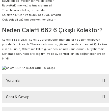
Büyük ölçekli yerden ısıtma sistemleri
Radyatörlü merkezi ısıtma sistemleri
Ticari binalar, oteller, rezidanslar
Kolektör kutuları ve teknik oda uygulamaları
Çok bölgeli dağıtım gereken her sistem
Neden Caleffi 662 6 Çıkışlı Kolektör?
Caleffi 662 6 çıkışlı kolektör, profesyonel mühendislik çözümleri arayan
projeler için idealdir. Yüksek performans, güvenlik ve sistem esnekliği ile öne
çıkan bu ürün, Caleffi’nin kalite güvencesi altında uzun ömürlü bir yatırımdır.
Sistemde sorunsuz sıvı dağıtımı ve kolay kontrol için en doğru tercihlerden
biridir.
Yorumlar
Soru & Cevap
Bu ürüne ilk yorumu siz yapın!