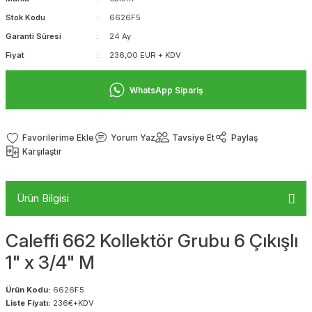
Stok Kodu
6626F5
Garanti Süresi
24 Ay
Fiyat
236,00 EUR + KDV
WhatsApp Sipariş
Yorum Yaz
Tavsiye Et
Paylaş
Karşılaştır
Ürün Bilgisi
Caleffi 662 Kollektör Grubu 6 Çıkışlı
1" x 3/4" M
Ürün Kodu:
6626F5
Liste Fiyatı:
236€+KDV