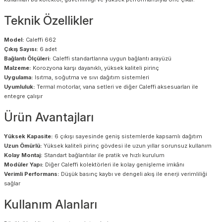
Teknik Özellikler
Model:
Caleffi 662
Çıkış Sayısı:
6 adet
Bağlantı Ölçüleri:
Caleffi standartlarına uygun bağlantı arayüzü
Malzeme:
Korozyona karşı dayanıklı, yüksek kaliteli pirinç
Uygulama:
Isıtma, soğutma ve sıvı dağıtım sistemleri
Uyumluluk:
Termal motorlar, vana setleri ve diğer Caleffi aksesuarları ile
entegre çalışır
Ürün Avantajları
Yüksek Kapasite:
6 çıkışı sayesinde geniş sistemlerde kapsamlı dağıtım
Uzun Ömürlü:
Yüksek kaliteli pirinç gövdesi ile uzun yıllar sorunsuz kullanım
Kolay Montaj:
Standart bağlantılar ile pratik ve hızlı kurulum
Modüler Yapı:
Diğer Caleffi kolektörleri ile kolay genişleme imkânı
Verimli Performans:
Düşük basınç kaybı ve dengeli akış ile enerji verimliliği
sağlar
Kullanım Alanları