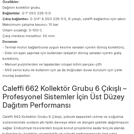
Özellikler:
Dağıtım kolektör grubu.
Bağlantılar:
G 1" (ISO 228-1) D.
Çıkış bağlantısı:
G 3/4" A (ISO 228-1) E, 6 çıkışlı, caleffi bağlantısı için rakor.
Maksimum çalışma basıncı: 10 bar.
Ortam sıcaklığı: 5–100 C.
Çıkış merkezi mesafesi: 50 mm.
Donanım:
- Termal motor bağlantısına uygun kesme vanaları içeren dönüş kolektörü,
- Debi ön ayarı yapmak için kullanılan radyatör dönüş vanaları içeren gidiş
kolektörü,
- Manuel purjörlerden ve tapalardan oluşan bitim parçası çifti
- 659 serisi kutu ile kullanım için ya da doğrudan duvar kurulum için çelik
montaj braketleri.
Caleffi 662 Kollektör Grubu 6 Çıkışlı –
Profesyonel Sistemler İçin Üst Düzey
Dağıtım Performansı
Caleffi 662 Kollektör Grubu 6 Çıkışlı, yüksek kapasiteli ısıtma ve soğutma
sistemlerinde sıvıların altı farklı devreye etkin ve dengeli şekilde dağıtılmasını
sağlar. Endüstriyel tesislerden büyük konut projelerine kadar birçok alanda
kullanılan bu kolektör, güvenilirliği ve yüksek performansıyla öne çıkar.