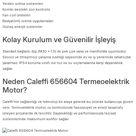
Yerden ısıtma sistemleri
Kombi destekli zon kontrolü
Fan coil üniteleri
Radyatörlü ısıtma uygulamaları
Güneş enerjili sistemler
Kolay Kurulum ve Güvenilir İşleyiş
Standart bağlantı dişi (M30 x 1.5) ile pek çok vana ve manifoldla uyumludur.
Sessiz ve titreşimsiz çalışma özelliği sayesinde ev ve iş yerlerinde rahatsızlık
yaratmaz. IP54 koruma sınıfı ise toz ve su sıçramalarına karşı dayanıklılık
sağlar.
Neden Caleffi 656604 Termeoelektrik
Motor?
Caleffi’nin sağlamlığı ve teknoloji bir araya gelerek bu üründe kullanıcıya güven
verir. Termoelektrik motor, ısı kontrolünde hassasiyet ve enerji tasarrufu
isteyen projelerde ilk tercihtir. Dayanıklılığı ve performansıyla tesisat
sistemlerinde maksimum konfor sağlar.