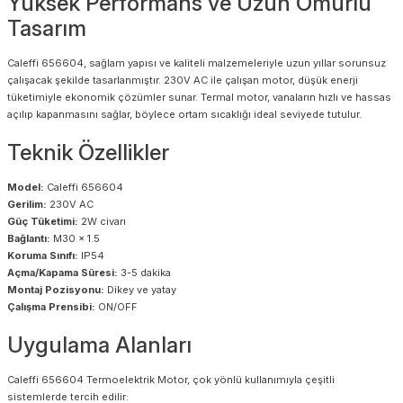
Yüksek Performans ve Uzun Ömürlü
Tasarım
Caleffi 656604, sağlam yapısı ve kaliteli malzemeleriyle uzun yıllar sorunsuz
çalışacak şekilde tasarlanmıştır. 230V AC ile çalışan motor, düşük enerji
tüketimiyle ekonomik çözümler sunar. Termal motor, vanaların hızlı ve hassas
açılıp kapanmasını sağlar, böylece ortam sıcaklığı ideal seviyede tutulur.
Teknik Özellikler
Model:
Caleffi 656604
Gerilim:
230V AC
Güç Tüketimi:
2W civarı
Bağlantı:
M30 x 1.5
Koruma Sınıfı:
IP54
Açma/Kapama Süresi:
3-5 dakika
Montaj Pozisyonu:
Dikey ve yatay
Çalışma Prensibi:
ON/OFF
Uygulama Alanları
Caleffi 656604 Termoelektrik Motor, çok yönlü kullanımıyla çeşitli
sistemlerde tercih edilir: