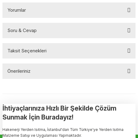
Yorumlar
Soru & Cevap
Bu ürüne ilk yorumu siz yapın!
Taksit Seçenekleri
Yorum Yaz
Ürün hakkında henüz soru sorulmamış.
Önerileriniz
Soru Sor
Bu ürünün fiyat bilgisi, resim, ürün açıklamalarında ve diğer
konularda yetersiz gördüğünüz noktaları öneri formunu kullanarak
tarafımıza iletebilirsiniz.
Görüş ve önerileriniz için teşekkür ederiz.
İhtiyaçlarınıza Hızlı Bir Şekilde Çözüm
Sunmak İçin Buradayız!
Ürün resmi kalitesiz, bozuk veya görüntülenemiyor.
Hakenerji Yerden Isıtma, İstanbul'dan Tüm Türkiye'ye Yerden Isıtma
Ürün açıklamasında eksik bilgiler bulunuyor.
Malzeme Satışı ve Uygulaması Yapmaktadır.