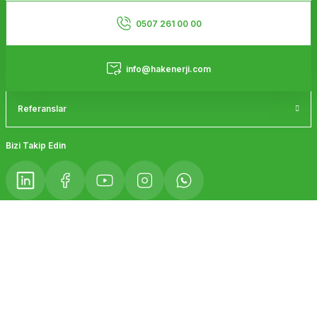
Ürün bilgilerinde hatalar bulunuyor.
Kurumsal
Ürün fiyatı diğer sitelerden daha pahalı.
0507 261 00 00
Bu ürüne benzer farklı alternatifler olmalı.
Hizmetler
info@hakenerji.com
Referanslar
Gönder
Bizi Takip Edin