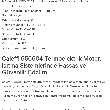
145 serisi FLOWMATIC kontrol vanaları ve 149 serisi fancoil kit için
termoelektrik aktüatör.
Klipsli adaptörlü, hızlı bağlantılı kurulum.
Normalde açık.
Ortam sıcaklık aralığı: 0–60 C.
Elektrik Kaynağı: 24 V (AC) / (DC).
Sinyal Kontrolü: ON/OFF.
Sinyal Kontrolü: ON/OFF.
Güç tüketimi: 1 W.
Koruma sınıfı: IP 54.
Besleme kablosu uzunluğu: 1 m.
Caleffi 656604 Termoelektrik Motor:
Isıtma Sistemlerinde Hassas ve
Güvenilir Çözüm
Caleffi 656604 Termoelektrik Motor, modern ısıtma sistemlerinin verimli ve
hassas çalışmasını sağlayan önemli bir bileşendir. Termoelektrik motor
teknolojisi sayesinde ısıtma vanalarını kontrol eder ve enerji tasarruflu bir
kullanım sunar. Yerden ısıtma, zon kontrol ve kombi sistemlerinde yüksek
performans gösterir.