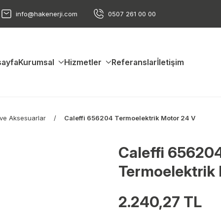
info@hakenerji.com
0507 261 00 00
ayfa
Kurumsal
Hizmetler
Referanslar
İletişim
 ve Aksesuarlar
Caleffi 656204 Termoelektrik Motor 24 V
Caleffi 65620
Termoelektrik
2.240,27 TL