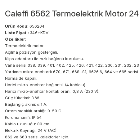
Caleffi 6562 Termoelektrik Motor 24 
Ürün Kodu:
656204
Liste Fiyatı:
34€+KDV
Özellikler:
Termoelektrik motor.
Açılma pozisyon göstergeli.
Klips adaptörü ile hızlı bağlantı kurulumu.
Vana serisi 338, 339, 401, 402, 425, 426, 421, 422, 230, 231, 232, 23
Yardımcı mikro anahtarlı 670, 671, 668...S1, 6626.6, 664 ve 665 serisi d
Normalde kapalı.
Harici mikro-anahtar bağlantılı (4 kablolu).
Harici mikro-anahtar kontak oranı: 0,8 A (230 V).
Güç tüketimi: 3 W.
Başlangıç akımı: ≤ 1 A.
Ortam sıcaklık aralığı: 0–50 C.
Koruma sınıfı: IP 54.
Kablo uzunluğu: 80 cm.
Elektrik Kaynağı: 24 V (AC)
662 ve 663 serisi kolektörler için.