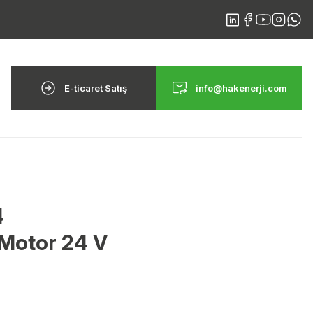
E-ticaret Satış
info@hakenerji.com
4
 Motor 24 V