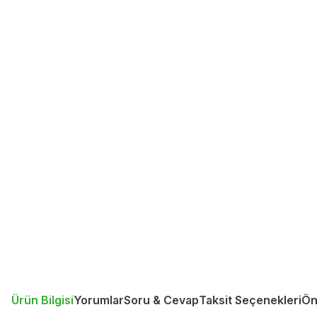
Ürün Bilgisi
Yorumlar
Soru & Cevap
Taksit Seçenekleri
Ön