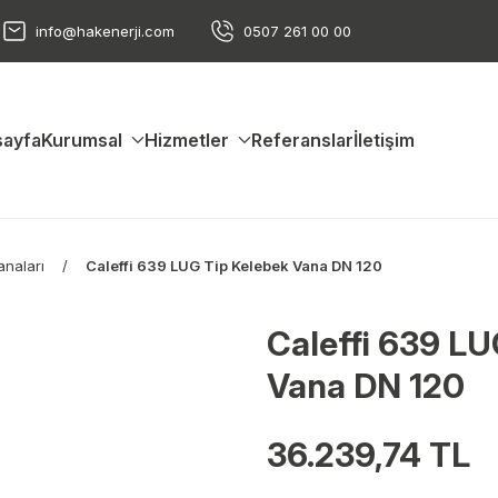
info@hakenerji.com
0507 261 00 00
ayfa
Kurumsal
Hizmetler
Referanslar
İletişim
anaları
Caleffi 639 LUG Tip Kelebek Vana DN 120
Caleffi 639 LU
Vana DN 120
36.239,74 TL