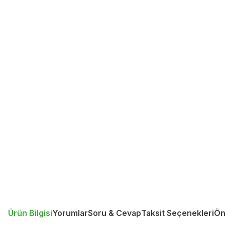
Ürün Bilgisi
Yorumlar
Soru & Cevap
Taksit Seçenekleri
Ön