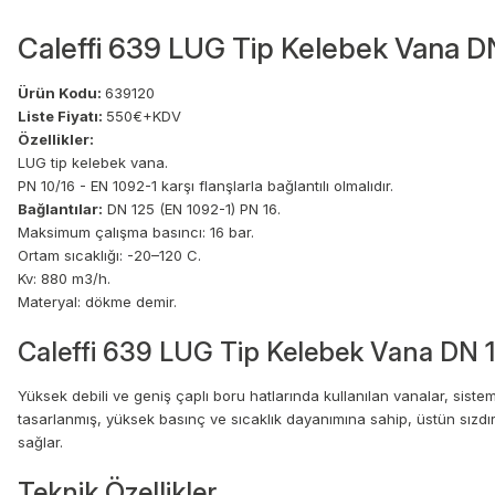
Caleffi 639 LUG Tip Kelebek Vana D
Ürün Kodu:
639120
Liste Fiyatı:
550€+KDV
Özellikler:
LUG tip kelebek vana.
PN 10/16 - EN 1092-1 karşı flanşlarla bağlantılı olmalıdır.
Bağlantılar:
DN 125 (EN 1092-1) PN 16.
Maksimum çalışma basıncı: 16 bar.
Ortam sıcaklığı: -20–120 C.
Kv: 880 m3/h.
Materyal: dökme demir.
Caleffi 639 LUG Tip Kelebek Vana DN 12
Yüksek debili ve geniş çaplı boru hatlarında kullanılan vanalar, sist
tasarlanmış, yüksek basınç ve sıcaklık dayanımına sahip, üstün sızdırm
sağlar.
Teknik Özellikler