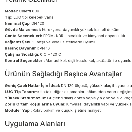
Model:
Caleffi 639
Tip:
LUG tipi kelebek vana
Nominal Çap:
DN 120
Gövde Malzemesi:
Korozyona dayanıklı yüksek kaliteli döküm
Conta Seçenekleri:
EPDM, NBR – sıcaklık ve kimyasal dayanıklılık
Bağlantı Şekli:
Flanşlı ve vidalı sistemlerle uyumlu
Basınç Dayanımı:
PN 16
Çalışma Sıcaklığı:
0 C – 120 C
Kontrol Seçenekleri:
Manuel kol, dişli kutulu kol, aktüatör ile uyumlu
Ürünün Sağladığı Başlıca Avantajlar
Geniş Çaplı Hatlar İçin İdeal:
DN 120 ölçüsü, yüksek akış ihtiyacı ol
LUG Tip Tasarım:
Hattaki diğer ekipmanları sökmeden vana değişimi
Yüksek Sızdırmazlık:
Güçlendirilmiş conta yapısıyla gaz ve sıvı kaça
Zorlu Ortam Koşullarına Uyum:
Kimyasal dayanıklı yapı ve yüksek sı
Modüler Yapı:
Kolay bakım ve düşük işletme maliyeti
Uygulama Alanları