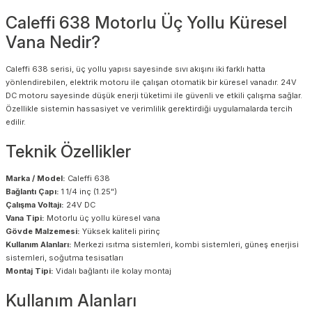
Caleffi 638 Motorlu Üç Yollu Küresel
Vana Nedir?
Caleffi 638 serisi, üç yollu yapısı sayesinde sıvı akışını iki farklı hatta
yönlendirebilen, elektrik motoru ile çalışan otomatik bir küresel vanadır. 24V
DC motoru sayesinde düşük enerji tüketimi ile güvenli ve etkili çalışma sağlar.
Özellikle sistemin hassasiyet ve verimlilik gerektirdiği uygulamalarda tercih
edilir.
Teknik Özellikler
Marka / Model:
Caleffi 638
Bağlantı Çapı:
1 1/4 inç (1.25")
Çalışma Voltajı:
24V DC
Vana Tipi:
Motorlu üç yollu küresel vana
Gövde Malzemesi:
Yüksek kaliteli pirinç
Kullanım Alanları:
Merkezi ısıtma sistemleri, kombi sistemleri, güneş enerjisi
sistemleri, soğutma tesisatları
Montaj Tipi:
Vidalı bağlantı ile kolay montaj
Kullanım Alanları