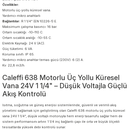
Özellikler:
Motorlu üç-yollu küresel vana.
Yardımcı mikro anahtarlı
Bağlantılar:
R 1 1/4" (EN 10226-1) E.
Maksimum çalışma basıncı: 16 bar.
Ortam sıcaklığı: -10–110 C.
Ortam sıcaklık aralığı: -10–55 C.
Elektrik Kaynağı: 24 V (AC).
Güç tüketimi: 6 VA.
Koruma sınıfı: IP 65.
Yardımcı mikro anahtar temas gücü (230V): 6 (2) A.
Kv: 22,8 m3/h.
Caleffi 638 Motorlu Üç Yollu Küresel
Vana 24V 1 1/4" – Düşük Voltajla Güçlü
Akış Kontrolü
Isıtma, soğutma ve güneş enerjisi sistemlerinde, güvenli ve verimli akış
yönetimi sağlamak için geliştirilmiş olan Caleffi 638 motorlu üç yollu küresel
vana 24V 1 1/4", düşük voltajlı motoruyla hem enerji tasarrufu sağlar hem de
sistem performansını artırır. 1 1/4 inç bağlantı çapı ile orta ve büyük ölçekli
tesisatlarda yüksek debi kontrolü sunar.