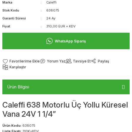
Marka
Caleffi
Stok Kodu
638075
Garanti Süresi
24 Ay
Fiyat
310,00 EUR + KDV
WhatsApp Sipariş
Yorum Yaz
Tavsiye Et
Paylaş
Karşılaştır
Ürün Bilgisi
Caleffi 638 Motorlu Üç Yollu Küresel
Vana 24V 1 1/4”
Ürün Kodu:
638075
Liste Fiyatı:
310€+KDV