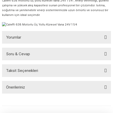
Caleffi 638 motorlu üç yollu küresel vana 24V 1 1/4", enerji verimliliği, güvenli
çalışma ve yüksek akış kapasitesi sunan profesyonel bir çözümdür. Isıtma,
soğutma ve yenilenebilir enerji sistemlerinizde uzun ömürlü ve sorunsuz bir
kullanım için ideal seçimdir.
Yorumlar
Soru & Cevap
Bu ürüne ilk yorumu siz yapın!
Taksit Seçenekleri
Yorum Yaz
Ürün hakkında henüz soru sorulmamış.
Önerileriniz
Soru Sor
Bu ürünün fiyat bilgisi, resim, ürün açıklamalarında ve diğer
konularda yetersiz gördüğünüz noktaları öneri formunu kullanarak
tarafımıza iletebilirsiniz.