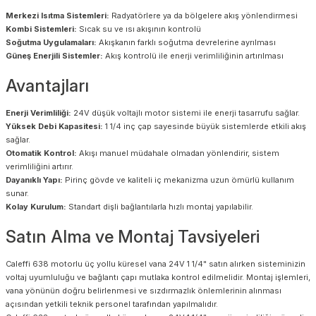
Merkezi Isıtma Sistemleri:
Radyatörlere ya da bölgelere akış yönlendirmesi
Kombi Sistemleri:
Sıcak su ve ısı akışının kontrolü
Soğutma Uygulamaları:
Akışkanın farklı soğutma devrelerine ayrılması
Güneş Enerjili Sistemler:
Akış kontrolü ile enerji verimliliğinin artırılması
Avantajları
Enerji Verimliliği:
24V düşük voltajlı motor sistemi ile enerji tasarrufu sağlar.
Yüksek Debi Kapasitesi:
1 1/4 inç çap sayesinde büyük sistemlerde etkili akış
sağlar.
Otomatik Kontrol:
Akışı manuel müdahale olmadan yönlendirir, sistem
verimliliğini artırır.
Dayanıklı Yapı:
Pirinç gövde ve kaliteli iç mekanizma uzun ömürlü kullanım
sunar.
Kolay Kurulum:
Standart dişli bağlantılarla hızlı montaj yapılabilir.
Satın Alma ve Montaj Tavsiyeleri
Caleffi 638 motorlu üç yollu küresel vana 24V 1 1/4" satın alırken sisteminizin
voltaj uyumluluğu ve bağlantı çapı mutlaka kontrol edilmelidir. Montaj işlemleri,
vana yönünün doğru belirlenmesi ve sızdırmazlık önlemlerinin alınması
açısından yetkili teknik personel tarafından yapılmalıdır.