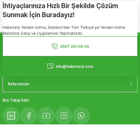
Görüş ve önerileriniz için teşekkür ederiz.
İhtiyaçlarınıza Hızlı Bir Şekilde Çözüm
Sunmak İçin Buradayız!
Ürün resmi kalitesiz, bozuk veya görüntülenemiyor.
Hakenerji Yerden Isıtma, İstanbul'dan Tüm Türkiye'ye Yerden Isıtma
Ürün açıklamasında eksik bilgiler bulunuyor.
Malzeme Satışı ve Uygulaması Yapmaktadır.
Ürün bilgilerinde hatalar bulunuyor.
Kurumsal
Ürün fiyatı diğer sitelerden daha pahalı.
0507 261 00 00
Bu ürüne benzer farklı alternatifler olmalı.
Hizmetler
info@hakenerji.com
Referanslar
Gönder
Bizi Takip Edin