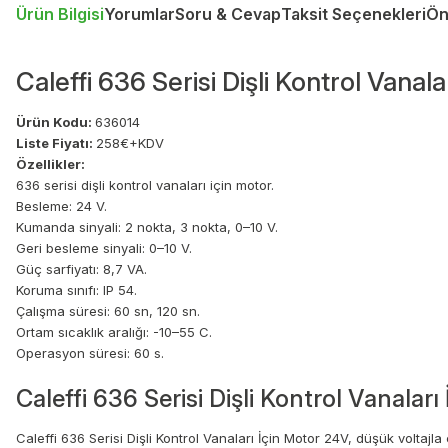
Ürün Bilgisi
Yorumlar
Soru & Cevap
Taksit Seçenekleri
Ön
Caleffi 636 Serisi Dişli Kontrol Vanal
Ürün Kodu:
636014
Liste Fiyatı:
258€+KDV
Özellikler:
636 serisi dişli kontrol vanaları için motor.
Besleme: 24 V.
Kumanda sinyali: 2 nokta, 3 nokta, 0–10 V.
Geri besleme sinyali: 0–10 V.
Güç sarfiyatı: 8,7 VA.
Koruma sınıfı: IP 54.
Çalışma süresi: 60 sn, 120 sn.
Ortam sıcaklık aralığı: -10–55 C.
Operasyon süresi: 60 s.
Caleffi 636 Serisi Dişli Kontrol Vanaları
Caleffi 636 Serisi Dişli Kontrol Vanaları İçin Motor 24V, düşük voltajla