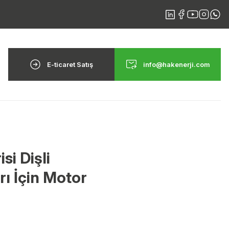
E-ticaret Satış
info@hakenerji.com
si Dişli
rı İçin Motor