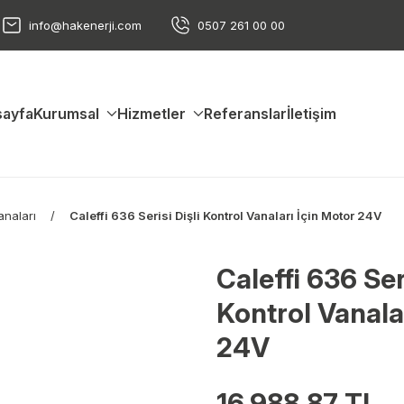
info@hakenerji.com
0507 261 00 00
ayfa
Kurumsal
Hizmetler
Referanslar
İletişim
anaları
Caleffi 636 Serisi Dişli Kontrol Vanaları İçin Motor 24V
Caleffi 636 Seri
Kontrol Vanala
24V
16.988,87 TL