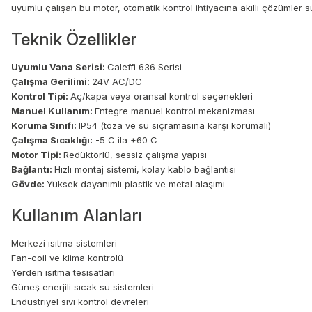
uyumlu çalışan bu motor, otomatik kontrol ihtiyacına akıllı çözümler sun
Teknik Özellikler
Uyumlu Vana Serisi:
Caleffi 636 Serisi
Çalışma Gerilimi:
24V AC/DC
Kontrol Tipi:
Aç/kapa veya oransal kontrol seçenekleri
Manuel Kullanım:
Entegre manuel kontrol mekanizması
Koruma Sınıfı:
IP54 (toza ve su sıçramasına karşı korumalı)
Çalışma Sıcaklığı:
-5 C ila +60 C
Motor Tipi:
Redüktörlü, sessiz çalışma yapısı
Bağlantı:
Hızlı montaj sistemi, kolay kablo bağlantısı
Gövde:
Yüksek dayanımlı plastik ve metal alaşımı
Kullanım Alanları
Merkezi ısıtma sistemleri
Fan-coil ve klima kontrolü
Yerden ısıtma tesisatları
Güneş enerjili sıcak su sistemleri
Endüstriyel sıvı kontrol devreleri