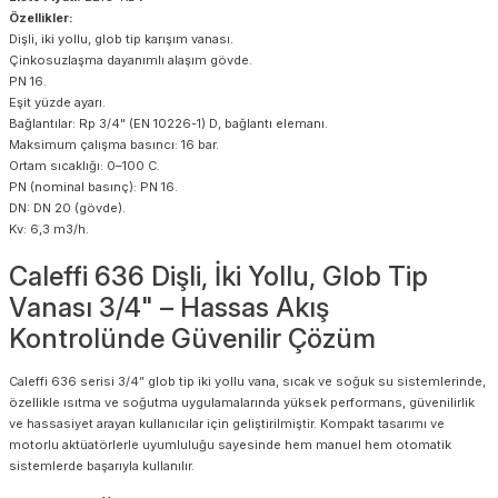
Özellikler:
Dişli, iki yollu, glob tip karışım vanası.
Çinkosuzlaşma dayanımlı alaşım gövde.
PN 16.
Eşit yüzde ayarı.
Bağlantılar: Rp 3/4" (EN 10226-1) D, bağlantı elemanı.
Maksimum çalışma basıncı: 16 bar.
Ortam sıcaklığı: 0–100 C.
PN (nominal basınç): PN 16.
DN: DN 20 (gövde).
Kv: 6,3 m3/h.
Caleffi 636 Dişli, İki Yollu, Glob Tip
Vanası 3/4" – Hassas Akış
Kontrolünde Güvenilir Çözüm
Caleffi 636 serisi 3/4” glob tip iki yollu vana, sıcak ve soğuk su sistemlerinde,
özellikle ısıtma ve soğutma uygulamalarında yüksek performans, güvenilirlik
ve hassasiyet arayan kullanıcılar için geliştirilmiştir. Kompakt tasarımı ve
motorlu aktüatörlerle uyumluluğu sayesinde hem manuel hem otomatik
sistemlerde başarıyla kullanılır.