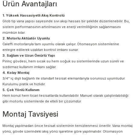
Ürün Avantajları
1. Yüksek Hassasiyetli Akış Kontrolü
Glob tip vana yapısı sayesinde sıvı akışı hassas bir şekilde düzenlenebilir. Bu,
sistem performansının artırılmasını ve enerji verimliliğinin sağlanmasını
mümkün kılar.
2. Motorlu Aktüatör Uyumlu
Caleffi motorlarıyla tam uyumlu olarak çalışır. Otomasyon sistemlerine
entegre edilerek uzaktan kontrol imkanı sunar.
3. Sağlam ve Uzun Ömürlü Yapı
Pirinç gövdesi, hem sıcak su hem soğuk su sistemlerinde uzun süreli ve
sızdırmaz kullanım imkanı sağlar.
4. Kolay Montaj
3/4” iç dişli bağlantı ile standart tesisat elemanlarıyla sorunsuz uyumludur.
Kurulumu pratik ve hızlıdır.
5. Çok Yönlü Kullanım
Hem konut hem ticari tesisatlarda kullanılabilir. Manuel olarak çalıştırılabildiği
gibi motorlu sistemlerde de etkili bir çözümdür.
Montaj Tavsiyesi
Montaj yapılmadan önce tesisat sisteminin temizlenmesi önerilir. Vana montaj
yönü, gövde üzerindeki akış yönü işaretine göre yapılmalıdır. Otomasyon