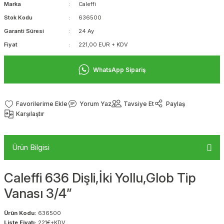
Marka
Caleffi
Stok Kodu
636500
Garanti Süresi
24 Ay
Fiyat
221,00 EUR + KDV
WhatsApp Sipariş
Yorum Yaz
Tavsiye Et
Paylaş
Karşılaştır
Ürün Bilgisi
Caleffi 636 Dişli,İki Yollu,Glob Tip
Vanası 3/4”
Ürün Kodu:
636500
Liste Fiyatı:
221€+KDV