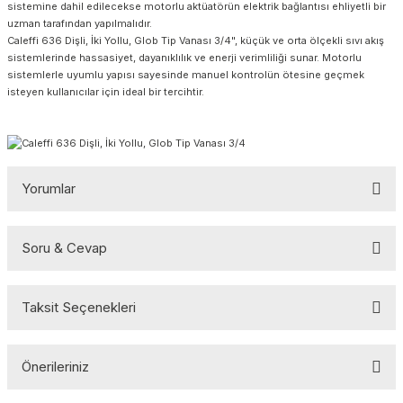
sistemine dahil edilecekse motorlu aktüatörün elektrik bağlantısı ehliyetli bir
uzman tarafından yapılmalıdır.
Caleffi 636 Dişli, İki Yollu, Glob Tip Vanası 3/4", küçük ve orta ölçekli sıvı akış
sistemlerinde hassasiyet, dayanıklılık ve enerji verimliliği sunar. Motorlu
sistemlerle uyumlu yapısı sayesinde manuel kontrolün ötesine geçmek
isteyen kullanıcılar için ideal bir tercihtir.
Yorumlar
Soru & Cevap
Bu ürüne ilk yorumu siz yapın!
Taksit Seçenekleri
Yorum Yaz
Ürün hakkında henüz soru sorulmamış.
Önerileriniz
Soru Sor