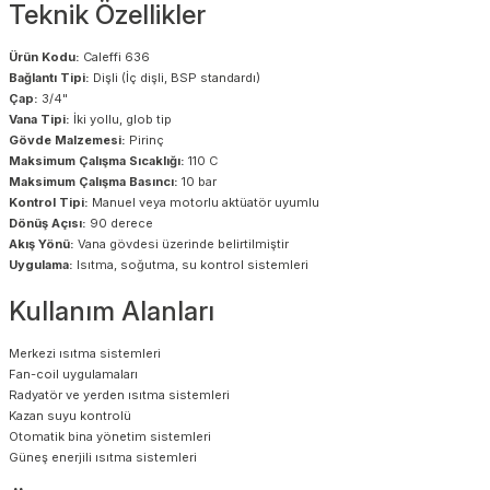
Teknik Özellikler
Ürün Kodu:
Caleffi 636
Bağlantı Tipi:
Dişli (İç dişli, BSP standardı)
Çap:
3/4"
Vana Tipi:
İki yollu, glob tip
Gövde Malzemesi:
Pirinç
Maksimum Çalışma Sıcaklığı:
110 C
Maksimum Çalışma Basıncı:
10 bar
Kontrol Tipi:
Manuel veya motorlu aktüatör uyumlu
Dönüş Açısı:
90 derece
Akış Yönü:
Vana gövdesi üzerinde belirtilmiştir
Uygulama:
Isıtma, soğutma, su kontrol sistemleri
Kullanım Alanları
Merkezi ısıtma sistemleri
Fan-coil uygulamaları
Radyatör ve yerden ısıtma sistemleri
Kazan suyu kontrolü
Otomatik bina yönetim sistemleri
Güneş enerjili ısıtma sistemleri