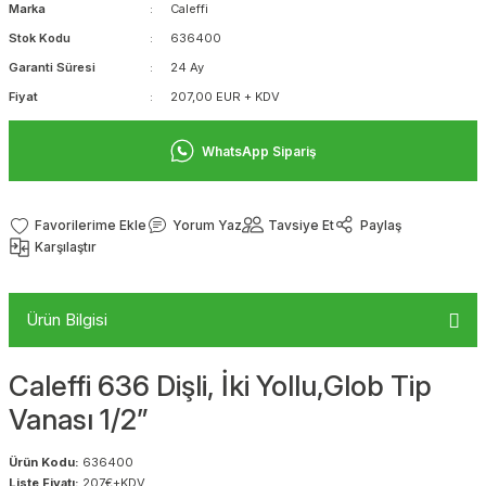
Marka
Caleffi
Stok Kodu
636400
Garanti Süresi
24 Ay
Fiyat
207,00 EUR + KDV
WhatsApp Sipariş
Yorum Yaz
Tavsiye Et
Paylaş
Karşılaştır
Ürün Bilgisi
Caleffi 636 Dişli, İki Yollu,Glob Tip
Vanası 1/2”
Ürün Kodu:
636400
Liste Fiyatı:
207€+KDV