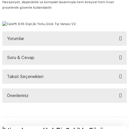
Hassasiyet, dayanıklılık ve kompakt tasarımıyla hem bireysel hem ticari
projelerde güvenle kullanılabilir.
Yorumlar
Soru & Cevap
Bu ürüne ilk yorumu siz yapın!
Taksit Seçenekleri
Yorum Yaz
Ürün hakkında henüz soru sorulmamış.
Önerileriniz
Soru Sor
Bu ürünün fiyat bilgisi, resim, ürün açıklamalarında ve diğer
konularda yetersiz gördüğünüz noktaları öneri formunu kullanarak
tarafımıza iletebilirsiniz.
Görüş ve önerileriniz için teşekkür ederiz.