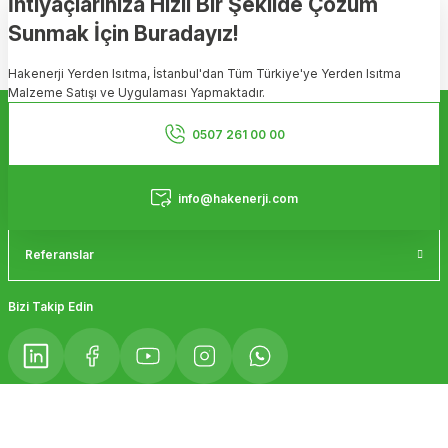
İhtiyaçlarınıza Hızlı Bir Şekilde Çözüm
Sunmak İçin Buradayız!
Ürün resmi kalitesiz, bozuk veya görüntülenemiyor.
Hakenerji Yerden Isıtma, İstanbul'dan Tüm Türkiye'ye Yerden Isıtma
Ürün açıklamasında eksik bilgiler bulunuyor.
Malzeme Satışı ve Uygulaması Yapmaktadır.
Ürün bilgilerinde hatalar bulunuyor.
Kurumsal
Ürün fiyatı diğer sitelerden daha pahalı.
0507 261 00 00
Bu ürüne benzer farklı alternatifler olmalı.
Hizmetler
info@hakenerji.com
Referanslar
Gönder
Bizi Takip Edin