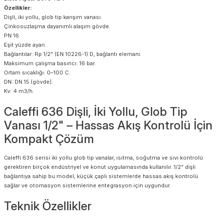
Özellikler:
Dişli, iki yollu, glob tip karışım vanası.
Çinkosuzlaşma dayanımlı alaşım gövde.
PN 16.
Eşit yüzde ayarı.
Bağlantılar: Rp 1/2" (EN 10226-1) D, bağlantı elemanı.
Maksimum çalışma basıncı: 16 bar.
Ortam sıcaklığı: 0–100 C.
DN: DN 15 (gövde).
Kv: 4 m3/h.
Caleffi 636 Dişli, İki Yollu, Glob Tip
Vanası 1/2" – Hassas Akış Kontrolü İçin
Kompakt Çözüm
Caleffi 636 serisi iki yollu glob tip vanalar, ısıtma, soğutma ve sıvı kontrolü
gerektiren birçok endüstriyel ve konut uygulamasında kullanılır. 1/2” dişli
bağlantıya sahip bu model, küçük çaplı sistemlerde hassas akış kontrolü
sağlar ve otomasyon sistemlerine entegrasyon için uygundur.
Teknik Özellikler