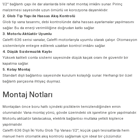
1/2” bağlantı çapı ile dar alanlarda bile rahat montaj imkânı sunar. Pirinç
malzemesi sayesinde uzun ömürlü ve korozyona dayanıklıdır.
2. Glob Tip Yapı ile Hassas Akış Kontrolü
Glob tip vana tasarımı, debi kontrolünde daha hassas ayarlamalar yapılmasını
sağlar. Bu da enerji verimliliğine doğrudan katkı sağlar.
3. Motorlu Aktüatör Uyumlu
Caleffi 636 serisi vanalar, Caleffi motorlarıyla uyumlu olarak çalışır. Otomasyon
sistemleriyle entegre edilerek uzaktan kontrol imkânı sağlar.
4. Düşük Sızdırmazlık Kaybı
Yüksek kaliteli conta sistemi sayesinde düşük kaçak oranı ile güvenilir bir
kapatma sağlar.
5. Kolay Montaj
Standart dişli bağlantısı sayesinde kurulum kolaylığı sunar. Herhangi bir özel
bağlantı parçasına ihtiyaç duymaz.
Montaj Notları
Montajdan önce boru hattı içindeki pisliklerin temizlendiğinden emin
olunmalıdır. Vana montaj yönü, gövde üzerindeki ok işaretine göre yapılmalıdır.
Motorlu aktüatör takılacaksa, elektrik bağlantısı mutlaka yetkili kişilerce
yapılmalıdır.
Caleffi 636 Dişli İki Yollu Glob Tip Vanası 1/2", küçük çaplı tesisatlarda hem
manuel hem otomatik akış kontrolü sağlamak için ideal bir çözümdür.