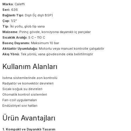
Marka:
Caleffi
Seri:
636
Bağlantı Tipi:
Dişli (İç dişli BSP)
Çap:
1/2"
Tip:
İki yollu, glob tip vana
Malzeme:
Pirinç gövde, korozyona dayanıklı iç parçalar
Sıcaklık Aralığı:
5 C – 110 C
Basınç Dayanımı:
Maksimum 10 bar
Aktüatör Uyumluluğu:
Motorlu veya manuel kontrolle çalışabilir
Akış Yönü:
Tek yönlü, vana gövdesinde okla belirtilmiştir
Kullanım Alanları
Isıtma sistemlerinde zon kontrolü
Radyatör ve konvektör devreleri
Sıcak-soğuk su devreleri
Otomatik kontrol sistemleri
Fan-coil uygulamaları
Endüstriyel sıvı hatları
Ürün Avantajları
1. Kompakt ve Dayanıklı Tasarım