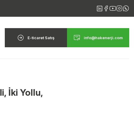
E-ticaret Satış
info@hakenerji.com
, İki Yollu,