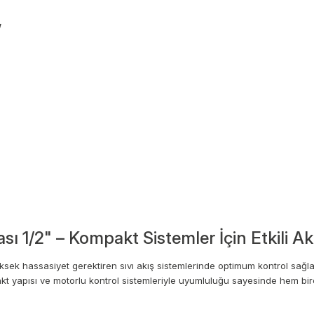
”
nası 1/2" – Kompakt Sistemler İçin Etkili A
yüksek hassasiyet gerektiren sıvı akış sistemlerinde optimum kontrol sağ
kt yapısı ve motorlu kontrol sistemleriyle uyumluluğu sayesinde hem birey