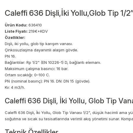
Caleffi 636 Dişli,İki Yollu,Glob Tip 1/2
Ürün Kodu:
636410
Liste Fiyatı:
219€+KDV
Özellikler:
Dişli, iki yollu, glob tip karışım vanası.
Çinkosuzlaşma dayanımlı alaşım gövde.
PN 16.
Bağlantılar: Rp 1/2" (EN 10226-1) D, bağlantı elemanı.
Maksimum çalışma basıncı: 16 bar.
Ortam sıcaklığı: 0–100 C.
PN (nominal basınç): PN 16. DN: DN 15 (gövde).
Kv: 4 m3/h.
Caleffi 636 Dişli, İki Yollu, Glob Tip Va
Caleffi 636 Dişli, İki Yollu, Glob Tip Vanası 1/2", düşük hacimli ama 
soğutma ve sıcak su tesisatlarında verimli akış yönetimi sunar. Kompa
Teknik Özellikler