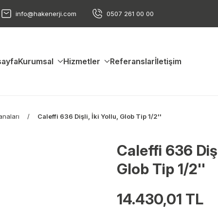
info@hakenerji.com
0507 261 00 00
ayfa
Kurumsal
Hizmetler
Referanslar
İletişim
anaları
Caleffi 636 Dişli, İki Yollu, Glob Tip 1/2''
Caleffi 636 Dişli
Glob Tip 1/2''
14.430,01 TL