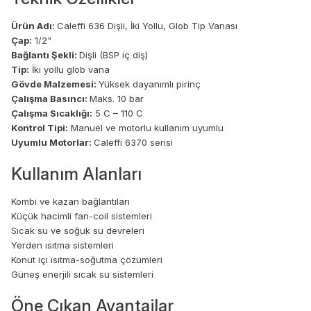
Ürün Adı:
Caleffi 636 Dişli, İki Yollu, Glob Tip Vanası
Çap:
1/2"
Bağlantı Şekli:
Dişli (BSP iç diş)
Tip:
İki yollu glob vana
Gövde Malzemesi:
Yüksek dayanımlı pirinç
Çalışma Basıncı:
Maks. 10 bar
Çalışma Sıcaklığı:
5 C – 110 C
Kontrol Tipi:
Manuel ve motorlu kullanım uyumlu
Uyumlu Motorlar:
Caleffi 6370 serisi
Kullanım Alanları
Kombi ve kazan bağlantıları
Küçük hacimli fan-coil sistemleri
Sıcak su ve soğuk su devreleri
Yerden ısıtma sistemleri
Konut içi ısıtma-soğutma çözümleri
Güneş enerjili sıcak su sistemleri
Öne Çıkan Avantajlar