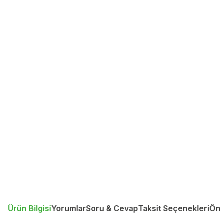
Ürün Bilgisi
Yorumlar
Soru & Cevap
Taksit Seçenekleri
Ön