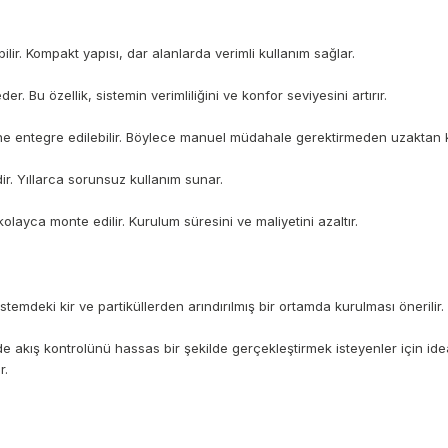
bilir. Kompakt yapısı, dar alanlarda verimli kullanım sağlar.
r. Bu özellik, sistemin verimliliğini ve konfor seviyesini artırır.
ne entegre edilebilir. Böylece manuel müdahale gerektirmeden uzaktan ko
dir. Yıllarca sorunsuz kullanım sunar.
layca monte edilir. Kurulum süresini ve maliyetini azaltır.
temdeki kir ve partiküllerden arındırılmış bir ortamda kurulması önerilir. 
rde akış kontrolünü hassas bir şekilde gerçekleştirmek isteyenler için idea
r.