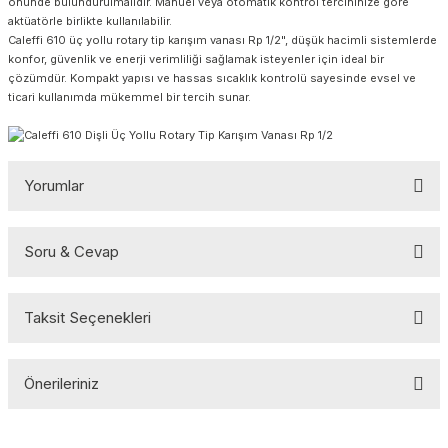
önünde bulundurulmalıdır. Manuel veya otomatik kontrol tercihinize göre
aktüatörle birlikte kullanılabilir.
Caleffi 610 üç yollu rotary tip karışım vanası Rp 1/2", düşük hacimli sistemlerde
konfor, güvenlik ve enerji verimliliği sağlamak isteyenler için ideal bir
çözümdür. Kompakt yapısı ve hassas sıcaklık kontrolü sayesinde evsel ve
ticari kullanımda mükemmel bir tercih sunar.
Yorumlar
Soru & Cevap
Bu ürüne ilk yorumu siz yapın!
Taksit Seçenekleri
Yorum Yaz
Ürün hakkında henüz soru sorulmamış.
Önerileriniz
Soru Sor
Bu ürünün fiyat bilgisi, resim, ürün açıklamalarında ve diğer