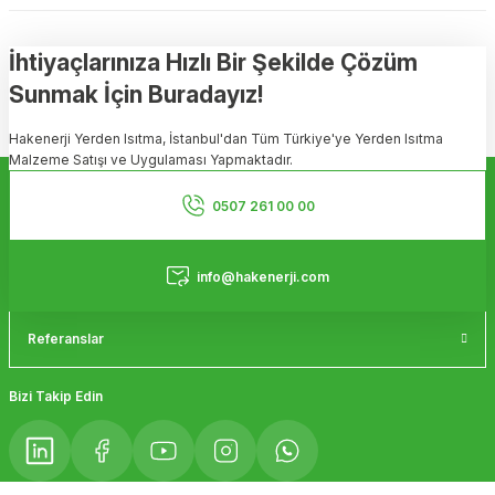
konularda yetersiz gördüğünüz noktaları öneri formunu kullanarak
tarafımıza iletebilirsiniz.
Görüş ve önerileriniz için teşekkür ederiz.
İhtiyaçlarınıza Hızlı Bir Şekilde Çözüm
Sunmak İçin Buradayız!
Ürün resmi kalitesiz, bozuk veya görüntülenemiyor.
Hakenerji Yerden Isıtma, İstanbul'dan Tüm Türkiye'ye Yerden Isıtma
Ürün açıklamasında eksik bilgiler bulunuyor.
Malzeme Satışı ve Uygulaması Yapmaktadır.
Ürün bilgilerinde hatalar bulunuyor.
Kurumsal
Ürün fiyatı diğer sitelerden daha pahalı.
0507 261 00 00
Bu ürüne benzer farklı alternatifler olmalı.
Hizmetler
info@hakenerji.com
Referanslar
Gönder
Bizi Takip Edin