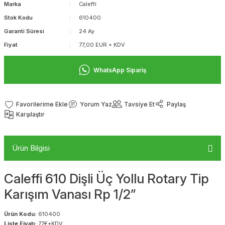
Marka
Caleffi
Stok Kodu
610400
Garanti Süresi
24 Ay
Fiyat
77,00 EUR + KDV
WhatsApp Sipariş
Yorum Yaz
Tavsiye Et
Paylaş
Karşılaştır
Ürün Bilgisi
Caleffi 610 Dişli Üç Yollu Rotary Tip
Karışım Vanası Rp 1/2”
Ürün Kodu:
610400
Liste Fiyatı:
77€+KDV