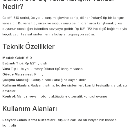
Nedir?
Caleffi 610 serisi, üç yollu karışım işlevine sahip, döner (rotary) tip bir karışım
vanasıdır. Bu vana tipi, sıcak ve soğuk suyu belirli oranlarda karıştırarak çıkış
suyunun sıcaklığını istenilen seviyeye getirir. Rp 1/2" (1/2 inç dişli) bağlantısıyla
küçük çaplı tesisat sistemlerine kolay entegrasyon sağlar.
Teknik Özellikler
Model:
Caleffi 610
Bağlantı Tipi:
Rp 1/2" iç dişli
Vana Tipi:
Üç yollu rotary (döner tip) karışım vanası
Gövde Malzemesi:
Pirinç
Çalışma Sıcaklığı:
Geniş sıcaklık aralığına dayanıklıdır
Kullanım Alanları:
Radyant ısıtma, boyler sistemleri, kombi tesisatları, sıcak su
devreleri
Kontrol:
Manuel veya motorlu aktüatörle otomatik kontrol uyumu
Kullanım Alanları
Radyant Zemin Isıtma Sistemleri:
Düşük sıcaklıkta su ihtiyacının hassas
kontrolü