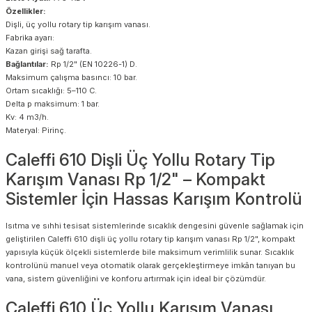
Özellikler:
Dişli, üç yollu rotary tip karışım vanası.
Fabrika ayarı:
Kazan girişi sağ tarafta.
Bağlantılar:
Rp 1/2" (EN 10226-1) D.
Maksimum çalışma basıncı: 10 bar.
Ortam sıcaklığı: 5–110 C.
Delta p maksimum: 1 bar.
Kv: 4 m3/h.
Materyal: Pirinç.
Caleffi 610 Dişli Üç Yollu Rotary Tip
Karışım Vanası Rp 1/2" – Kompakt
Sistemler İçin Hassas Karışım Kontrolü
Isıtma ve sıhhi tesisat sistemlerinde sıcaklık dengesini güvenle sağlamak için
geliştirilen Caleffi 610 dişli üç yollu rotary tip karışım vanası Rp 1/2", kompakt
yapısıyla küçük ölçekli sistemlerde bile maksimum verimlilik sunar. Sıcaklık
kontrolünü manuel veya otomatik olarak gerçekleştirmeye imkân tanıyan bu
vana, sistem güvenliğini ve konforu artırmak için ideal bir çözümdür.
Caleffi 610 Üç Yollu Karışım Vanası