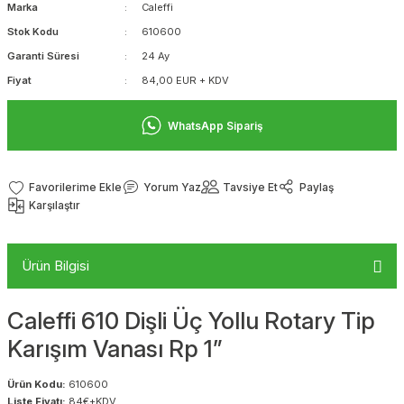
Marka
Caleffi
Stok Kodu
610600
Garanti Süresi
24 Ay
Fiyat
84,00 EUR + KDV
WhatsApp Sipariş
Yorum Yaz
Tavsiye Et
Paylaş
Karşılaştır
Ürün Bilgisi
Caleffi 610 Dişli Üç Yollu Rotary Tip
Karışım Vanası Rp 1”
Ürün Kodu:
610600
Liste Fiyatı:
84€+KDV