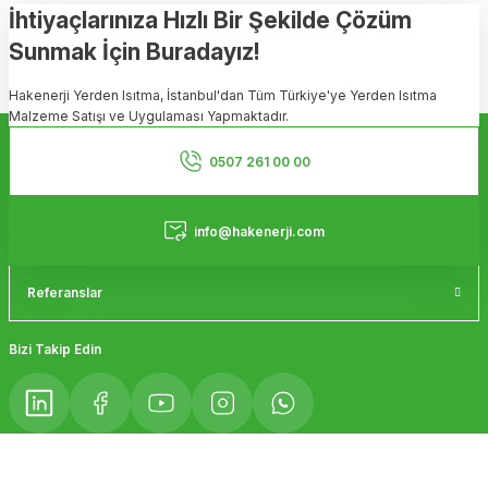
Görüş ve önerileriniz için teşekkür ederiz.
İhtiyaçlarınıza Hızlı Bir Şekilde Çözüm
Sunmak İçin Buradayız!
Ürün resmi kalitesiz, bozuk veya görüntülenemiyor.
Hakenerji Yerden Isıtma, İstanbul'dan Tüm Türkiye'ye Yerden Isıtma
Ürün açıklamasında eksik bilgiler bulunuyor.
Malzeme Satışı ve Uygulaması Yapmaktadır.
Ürün bilgilerinde hatalar bulunuyor.
Kurumsal
Ürün fiyatı diğer sitelerden daha pahalı.
0507 261 00 00
Bu ürüne benzer farklı alternatifler olmalı.
Hizmetler
info@hakenerji.com
Referanslar
Gönder
Bizi Takip Edin