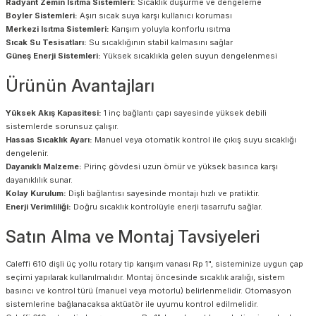
Radyant Zemin Isıtma Sistemleri:
Sıcaklık düşürme ve dengeleme
Boyler Sistemleri:
Aşırı sıcak suya karşı kullanıcı koruması
Merkezi Isıtma Sistemleri:
Karışım yoluyla konforlu ısıtma
Sıcak Su Tesisatları:
Su sıcaklığının stabil kalmasını sağlar
Güneş Enerji Sistemleri:
Yüksek sıcaklıkla gelen suyun dengelenmesi
Ürünün Avantajları
Yüksek Akış Kapasitesi:
1 inç bağlantı çapı sayesinde yüksek debili
sistemlerde sorunsuz çalışır.
Hassas Sıcaklık Ayarı:
Manuel veya otomatik kontrol ile çıkış suyu sıcaklığı
dengelenir.
Dayanıklı Malzeme:
Pirinç gövdesi uzun ömür ve yüksek basınca karşı
dayanıklılık sunar.
Kolay Kurulum:
Dişli bağlantısı sayesinde montajı hızlı ve pratiktir.
Enerji Verimliliği:
Doğru sıcaklık kontrolüyle enerji tasarrufu sağlar.
Satın Alma ve Montaj Tavsiyeleri
Caleffi 610 dişli üç yollu rotary tip karışım vanası Rp 1", sisteminize uygun çap
seçimi yapılarak kullanılmalıdır. Montaj öncesinde sıcaklık aralığı, sistem
basıncı ve kontrol türü (manuel veya motorlu) belirlenmelidir. Otomasyon
sistemlerine bağlanacaksa aktüatör ile uyumu kontrol edilmelidir.