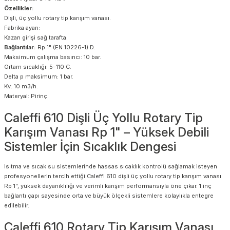
Özellikler:
Dişli, üç yollu rotary tip karışım vanası.
Fabrika ayarı:
Kazan girişi sağ tarafta.
Bağlantılar:
Rp 1" (EN 10226-1) D.
Maksimum çalışma basıncı: 10 bar.
Ortam sıcaklığı: 5–110 C.
Delta p maksimum: 1 bar.
Kv: 10 m3/h.
Materyal: Pirinç.
Caleffi 610 Dişli Üç Yollu Rotary Tip
Karışım Vanası Rp 1" – Yüksek Debili
Sistemler İçin Sıcaklık Dengesi
Isıtma ve sıcak su sistemlerinde hassas sıcaklık kontrolü sağlamak isteyen
profesyonellerin tercih ettiği Caleffi 610 dişli üç yollu rotary tip karışım vanası
Rp 1", yüksek dayanıklılığı ve verimli karışım performansıyla öne çıkar. 1 inç
bağlantı çapı sayesinde orta ve büyük ölçekli sistemlere kolaylıkla entegre
edilebilir.
Caleffi 610 Rotary Tip Karışım Vanası