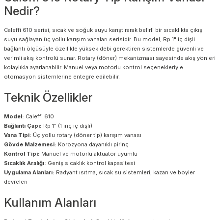
Nedir?
Caleffi 610 serisi, sıcak ve soğuk suyu karıştırarak belirli bir sıcaklıkta çıkış
suyu sağlayan üç yollu karışım vanaları serisidir. Bu model, Rp 1" iç dişli
bağlantı ölçüsüyle özellikle yüksek debi gerektiren sistemlerde güvenli ve
verimli akış kontrolü sunar. Rotary (döner) mekanizması sayesinde akış yönleri
kolaylıkla ayarlanabilir. Manuel veya motorlu kontrol seçenekleriyle
otomasyon sistemlerine entegre edilebilir.
Teknik Özellikler
Model:
Caleffi 610
Bağlantı Çapı:
Rp 1" (1 inç iç dişli)
Vana Tipi:
Üç yollu rotary (döner tip) karışım vanası
Gövde Malzemesi:
Korozyona dayanıklı pirinç
Kontrol Tipi:
Manuel ve motorlu aktüatör uyumlu
Sıcaklık Aralığı:
Geniş sıcaklık kontrol kapasitesi
Uygulama Alanları:
Radyant ısıtma, sıcak su sistemleri, kazan ve boyler
devreleri
Kullanım Alanları