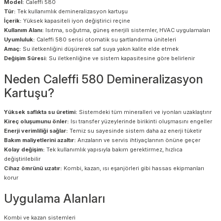
Model:
Caleffi 580
Tür:
Tek kullanımlık demineralizasyon kartuşu
İçerik:
Yüksek kapasiteli iyon değiştirici reçine
Kullanım Alanı:
Isıtma, soğutma, güneş enerjili sistemler, HVAC uygulamaları
Uyumluluk:
Caleffi 580 serisi otomatik su şartlandırma üniteleri
Amaç:
Su iletkenliğini düşürerek saf suya yakın kalite elde etmek
Değişim Süresi:
Su iletkenliğine ve sistem kapasitesine göre belirlenir
Neden Caleffi 580 Demineralizasyon
Kartuşu?
Yüksek saflıkta su üretimi:
Sistemdeki tüm mineralleri ve iyonları uzaklaştırır
Kireç oluşumunu önler:
Isı transfer yüzeylerinde birikinti oluşmasını engeller
Enerji verimliliği sağlar:
Temiz su sayesinde sistem daha az enerji tüketir
Bakım maliyetlerini azaltır:
Arızaların ve servis ihtiyaçlarının önüne geçer
Kolay değişim:
Tek kullanımlık yapısıyla bakım gerektirmez, hızlıca
değiştirilebilir
Cihaz ömrünü uzatır:
Kombi, kazan, ısı eşanjörleri gibi hassas ekipmanları
korur
Uygulama Alanları
Kombi ve kazan sistemleri