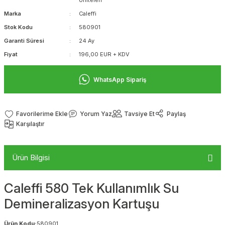
Üniteleri
Marka
Caleffi
Stok Kodu
580901
Garanti Süresi
24 Ay
Fiyat
196,00 EUR + KDV
WhatsApp Sipariş
Yorum Yaz
Tavsiye Et
Paylaş
Karşılaştır
Ürün Bilgisi
Caleffi 580 Tek Kullanımlık Su
Demineralizasyon Kartuşu
Ürün Kodu:
580901