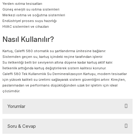
Yerden ısıtma tesisatları
Güneş enerjili su ısıtma sistemleri
Merkezi ısıtma ve soğutma sistemleri
Endüstriyel proses suyu hazırlığı
HVAC sistemleri ve cihazları
Nasıl Kullanılır?
Kartuş, Caleffi 580 otomatik su şartlandırma ünitesine bağlanır.
Sistemden geçen su, kartuş içindeki reçine tarafından işlenir.
Su iletkenliği belli bir seviyenin altına düşene kadar kartuş aktif kalır.
İletkenlik arttığında kartuş değiştirilerek sistem kalitesi korunur.
Caleffi 580 Tek Kullanımlık Su Demineralizasyon Kartuşu, modern tesisatlar
için yüksek kaliteli su üretimi sağlayarak sistem güvenliğini artırır. Kireçten,
paslanmadan ve performans düşüklüğünden uzak bir işletim için ideal
çözümdür.
Yorumlar
Soru & Cevap
Bu ürüne ilk yorumu siz yapın!