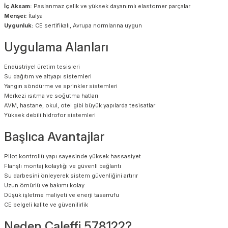
İç Aksam:
Paslanmaz çelik ve yüksek dayanımlı elastomer parçalar
Menşei:
İtalya
Uygunluk:
CE sertifikalı, Avrupa normlarına uygun
Uygulama Alanları
Endüstriyel üretim tesisleri
Su dağıtım ve altyapı sistemleri
Yangın söndürme ve sprinkler sistemleri
Merkezi ısıtma ve soğutma hatları
AVM, hastane, okul, otel gibi büyük yapılarda tesisatlar
Yüksek debili hidrofor sistemleri
Başlıca Avantajlar
Pilot kontrollü yapı sayesinde yüksek hassasiyet
Flanşlı montaj kolaylığı ve güvenli bağlantı
Su darbesini önleyerek sistem güvenliğini artırır
Uzun ömürlü ve bakımı kolay
Düşük işletme maliyeti ve enerji tasarrufu
CE belgeli kalite ve güvenilirlik
Neden Caleffi 578122?