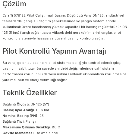
Çözüm
Caleffi 578122 Pilot Çalıştırmalı Basınç Düşürücü Vana DN 125, endüstriyel
tesisatlarda, geniş su dağıtım şebekelerinde ve yangın sistemlerinde
kullanılmak üzere tasarlanmış yüksek kapasiteli bir basınç regülatörüdür. DN
125 (5 inç) flanşlı bağlantısıyla yüksek debi gereksinimlerini karşılar, pilot
kontrollü sistemiyle hassas ve güvenli basınç kontrolü sağlar.
Pilot Kontrollü Yapının Avantajı
Bu vana, gelen su basıncını pilot sistem aracılığıyla kontrol ederek çıkış
basıncını sabit tutar. Bu sayede ani debi değişimlerinde dahi sistem
performansı korunur. Su darbesi riskini azaltarak ekipmanların korunmasına
yardımcı olur ve enerji verimliliği sağlar.
Teknik Özellikler
Bağlantı Ölçüsü:
DN 125 (5'')
Basınç Ayar Aralığı:
1 – 6 bar
Nominal Basınç (PN):
25
Bağlantı Tipi:
Flanşlı
Maksimum Çalışma Sıcaklığı:
80 C
Gövde Malzemesi:
Dökme pirinç