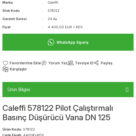
Marka
Caleffi
Stok Kodu
578122
Garanti Süresi
24 Ay
Fiyat
4.400,00 EUR + KDV
WhatsApp Sipariş
Yorum Yaz
Tavsiye Et
Paylaş
Karşılaştır
Ürün Bilgisi
Caleffi 578122 Pilot Çalıştırmalı
Basınç Düşürücü Vana DN 125
Ürün Kodu:
578122
Liste Fiyatı:
4400€+KDV