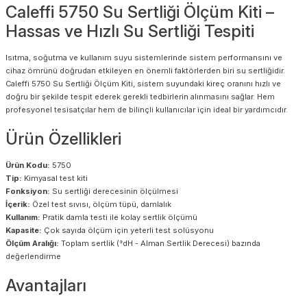
Caleffi 5750 Su Sertliği Ölçüm Kiti –
Hassas ve Hızlı Su Sertliği Tespiti
Isıtma, soğutma ve kullanım suyu sistemlerinde sistem performansını ve
cihaz ömrünü doğrudan etkileyen en önemli faktörlerden biri su sertliğidir.
Caleffi 5750 Su Sertliği Ölçüm Kiti, sistem suyundaki kireç oranını hızlı ve
doğru bir şekilde tespit ederek gerekli tedbirlerin alınmasını sağlar. Hem
profesyonel tesisatçılar hem de bilinçli kullanıcılar için ideal bir yardımcıdır.
Ürün Özellikleri
Ürün Kodu:
5750
Tip:
Kimyasal test kiti
Fonksiyon:
Su sertliği derecesinin ölçülmesi
İçerik:
Özel test sıvısı, ölçüm tüpü, damlalık
Kullanım:
Pratik damla testi ile kolay sertlik ölçümü
Kapasite:
Çok sayıda ölçüm için yeterli test solüsyonu
Ölçüm Aralığı:
Toplam sertlik (°dH - Alman Sertlik Derecesi) bazında
değerlendirme
Avantajları