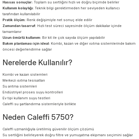
Hassas sonuçlar:
Toplam su sertliğini hızlı ve doğru biçimde belirler
Kullanım kolaylığı:
Teknik bilgi gerektirmeden her seviyeden kullanıcı
tarafından kullanılabilir
Pratik ölçüm:
Renk değişimiyle net sonuç elde edilir
Zamandan tasarruf:
Hızlı test süreci sayesinde ölçüm dakikalar içinde
tamamlanır
Uzun ömürlü kullanım:
Bir kit ile çok sayıda ölçüm yapılabilir
Bakım planlaması için ideal:
Kombi, kazan ve diğer ısıtma sistemlerinde bakım
öncesi değerlendirme sağlar
Nerelerde Kullanılır?
Kombi ve kazan sistemleri
Merkezi ısıtma tesisatları
Su arıtma sistemleri
Endüstriyel proses suyu kontrolleri
Ev tipi kullanım suyu testleri
Caleffi su şartlandırma sistemleriyle birlikte
Neden Caleffi 5750?
Caleffi uzmanlığıyla üretilmiş güvenilir ölçüm çözümü
Su sertliğini belirleyerek doğru filtre ve yumuşatma ekipmanı seçimini sağlar