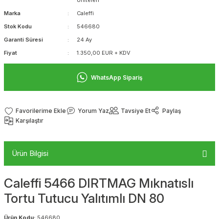
Üniteleri
Marka
Caleffi
Stok Kodu
546680
Garanti Süresi
24 Ay
Fiyat
1.350,00 EUR + KDV
WhatsApp Sipariş
Yorum Yaz
Tavsiye Et
Paylaş
Karşılaştır
Ürün Bilgisi
Caleffi 5466 DIRTMAG Mıknatıslı
Tortu Tutucu Yalıtımlı DN 80
Ürün Kodu:
546680