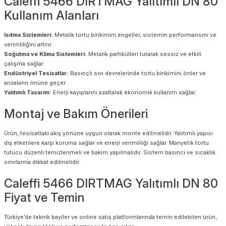
Caleffi 5466 DIRTMAG Yalıtımlı DN 80
Kullanım Alanları
Isıtma Sistemleri:
Metalik tortu birikimini engeller, sistemin performansını ve
verimliliğini artırır.
Soğutma ve Klima Sistemleri:
Metalik partikülleri tutarak sessiz ve etkili
çalışma sağlar.
Endüstriyel Tesisatlar:
Basınçlı sıvı devrelerinde tortu birikimini önler ve
arızaların önüne geçer.
Yalıtımlı Tasarım:
Enerji kayıplarını azaltarak ekonomik kullanım sağlar.
Montaj ve Bakım Önerileri
Ürün, tesisattaki akış yönüne uygun olarak monte edilmelidir. Yalıtımlı yapısı
dış etkenlere karşı koruma sağlar ve enerji verimliliği sağlar. Manyetik tortu
tutucu düzenli temizlenmeli ve bakım yapılmalıdır. Sistem basıncı ve sıcaklık
sınırlarına dikkat edilmelidir.
Caleffi 5466 DIRTMAG Yalıtımlı DN 80
Fiyat ve Temin
Türkiye’de teknik bayiler ve online satış platformlarında temin edilebilen ürün,