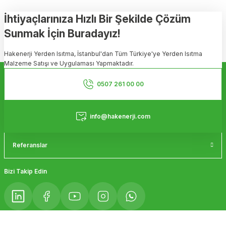
tarafımıza iletebilirsiniz.
Görüş ve önerileriniz için teşekkür ederiz.
İhtiyaçlarınıza Hızlı Bir Şekilde Çözüm
Sunmak İçin Buradayız!
Ürün resmi kalitesiz, bozuk veya görüntülenemiyor.
Hakenerji Yerden Isıtma, İstanbul'dan Tüm Türkiye'ye Yerden Isıtma
Ürün açıklamasında eksik bilgiler bulunuyor.
Malzeme Satışı ve Uygulaması Yapmaktadır.
Ürün bilgilerinde hatalar bulunuyor.
Kurumsal
Ürün fiyatı diğer sitelerden daha pahalı.
0507 261 00 00
Bu ürüne benzer farklı alternatifler olmalı.
Hizmetler
info@hakenerji.com
Referanslar
Gönder
Bizi Takip Edin