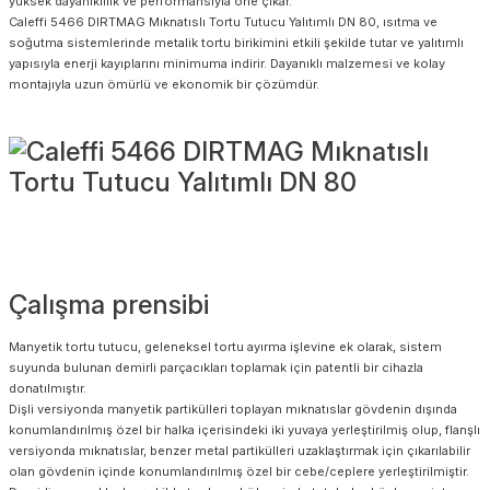
yüksek dayanıklılık ve performansıyla öne çıkar.
Caleffi 5466 DIRTMAG Mıknatıslı Tortu Tutucu Yalıtımlı DN 80, ısıtma ve
soğutma sistemlerinde metalik tortu birikimini etkili şekilde tutar ve yalıtımlı
yapısıyla enerji kayıplarını minimuma indirir. Dayanıklı malzemesi ve kolay
montajıyla uzun ömürlü ve ekonomik bir çözümdür.
Çalışma prensibi
Manyetik tortu tutucu, geleneksel tortu ayırma işlevine ek olarak, sistem
suyunda bulunan demirli parçacıkları toplamak için patentli bir cihazla
donatılmıştır.
Dişli versiyonda manyetik partikülleri toplayan mıknatıslar gövdenin dışında
konumlandırılmış özel bir halka içerisindeki iki yuvaya yerleştirilmiş olup, flanşlı
versiyonda mıknatıslar, benzer metal partikülleri uzaklaştırmak için çıkarılabilir
olan gövdenin içinde konumlandırılmış özel bir cebe/ceplere yerleştirilmiştir.