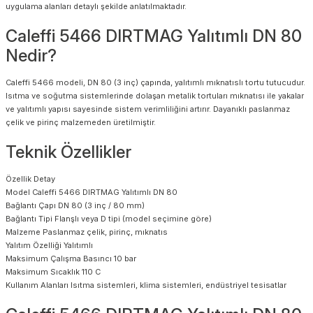
uygulama alanları detaylı şekilde anlatılmaktadır.
Caleffi 5466 DIRTMAG Yalıtımlı DN 80
Nedir?
Caleffi 5466 modeli, DN 80 (3 inç) çapında, yalıtımlı mıknatıslı tortu tutucudur.
Isıtma ve soğutma sistemlerinde dolaşan metalik tortuları mıknatısı ile yakalar
ve yalıtımlı yapısı sayesinde sistem verimliliğini artırır. Dayanıklı paslanmaz
çelik ve pirinç malzemeden üretilmiştir.
Teknik Özellikler
Özellik
Detay
Model
Caleffi 5466 DIRTMAG Yalıtımlı DN 80
Bağlantı Çapı
DN 80 (3 inç / 80 mm)
Bağlantı Tipi
Flanşlı veya D tipi (model seçimine göre)
Malzeme
Paslanmaz çelik, pirinç, mıknatıs
Yalıtım Özelliği
Yalıtımlı
Maksimum Çalışma Basıncı
10 bar
Maksimum Sıcaklık
110 C
Kullanım Alanları
Isıtma sistemleri, klima sistemleri, endüstriyel tesisatlar