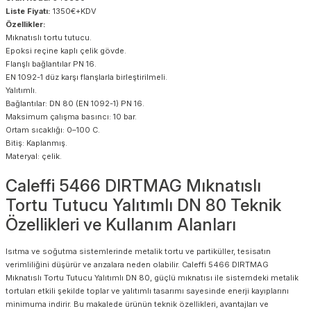
Liste Fiyatı:
1350€+KDV
Özellikler:
Mıknatıslı tortu tutucu.
Epoksi reçine kaplı çelik gövde.
Flanşlı bağlantılar PN 16.
EN 1092-1 düz karşı flanşlarla birleştirilmeli.
Yalıtımlı.
Bağlantılar: DN 80 (EN 1092-1) PN 16.
Maksimum çalışma basıncı: 10 bar.
Ortam sıcaklığı: 0–100 C.
Bitiş: Kaplanmış.
Materyal: çelik.
Caleffi 5466 DIRTMAG Mıknatıslı
Tortu Tutucu Yalıtımlı DN 80 Teknik
Özellikleri ve Kullanım Alanları
Isıtma ve soğutma sistemlerinde metalik tortu ve partiküller, tesisatın
verimliliğini düşürür ve arızalara neden olabilir. Caleffi 5466 DIRTMAG
Mıknatıslı Tortu Tutucu Yalıtımlı DN 80, güçlü mıknatısı ile sistemdeki metalik
tortuları etkili şekilde toplar ve yalıtımlı tasarımı sayesinde enerji kayıplarını
minimuma indirir. Bu makalede ürünün teknik özellikleri, avantajları ve