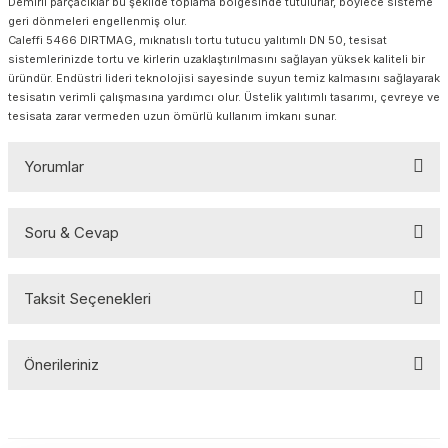
Demirli parçacıklar bu şekilde toplama bölgesinde tutulurlar, böylece sisteme
geri dönmeleri engellenmiş olur.
Caleffi 5466 DIRTMAG, mıknatıslı tortu tutucu yalıtımlı DN 50, tesisat
sistemlerinizde tortu ve kirlerin uzaklaştırılmasını sağlayan yüksek kaliteli bir
üründür. Endüstri lideri teknolojisi sayesinde suyun temiz kalmasını sağlayarak
tesisatın verimli çalışmasına yardımcı olur. Üstelik yalıtımlı tasarımı, çevreye ve
tesisata zarar vermeden uzun ömürlü kullanım imkanı sunar.
Yorumlar
Soru & Cevap
Bu ürüne ilk yorumu siz yapın!
Taksit Seçenekleri
Yorum Yaz
Ürün hakkında henüz soru sorulmamış.
Önerileriniz
Soru Sor
Bu ürünün fiyat bilgisi, resim, ürün açıklamalarında ve diğer
konularda yetersiz gördüğünüz noktaları öneri formunu kullanarak