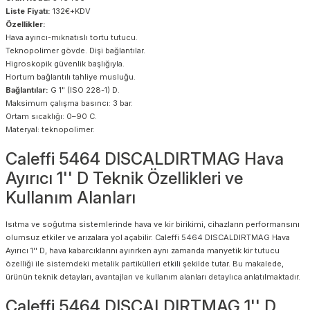
Liste Fiyatı:
132€+KDV
Özellikler:
Hava ayırıcı-mıknatıslı tortu tutucu.
Teknopolimer gövde. Dişi bağlantılar.
Higroskopik güvenlik başlığıyla.
Hortum bağlantılı tahliye musluğu.
Bağlantılar:
G 1" (ISO 228-1) D.
Maksimum çalışma basıncı: 3 bar.
Ortam sıcaklığı: 0–90 C.
Materyal: teknopolimer.
Caleffi 5464 DISCALDIRTMAG Hava
Ayırıcı 1'' D Teknik Özellikleri ve
Kullanım Alanları
Isıtma ve soğutma sistemlerinde hava ve kir birikimi, cihazların performansını
olumsuz etkiler ve arızalara yol açabilir. Caleffi 5464 DISCALDIRTMAG Hava
Ayırıcı 1'' D, hava kabarcıklarını ayırırken aynı zamanda manyetik kir tutucu
özelliği ile sistemdeki metalik partikülleri etkili şekilde tutar. Bu makalede,
ürünün teknik detayları, avantajları ve kullanım alanları detaylıca anlatılmaktadır.
Caleffi 5464 DISCALDIRTMAG 1'' D