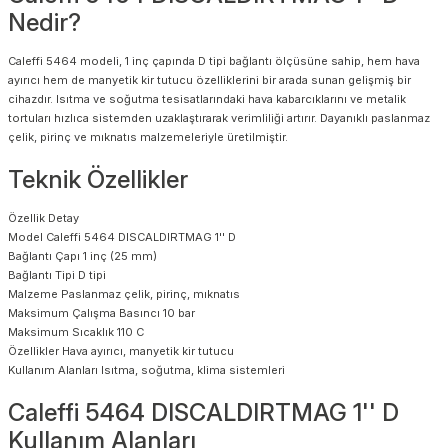
Nedir?
Caleffi 5464 modeli, 1 inç çapında D tipi bağlantı ölçüsüne sahip, hem hava
ayırıcı hem de manyetik kir tutucu özelliklerini bir arada sunan gelişmiş bir
cihazdır. Isıtma ve soğutma tesisatlarındaki hava kabarcıklarını ve metalik
tortuları hızlıca sistemden uzaklaştırarak verimliliği artırır. Dayanıklı paslanmaz
çelik, pirinç ve mıknatıs malzemeleriyle üretilmiştir.
Teknik Özellikler
Özellik
Detay
Model
Caleffi 5464 DISCALDIRTMAG 1'' D
Bağlantı Çapı
1 inç (25 mm)
Bağlantı Tipi
D tipi
Malzeme
Paslanmaz çelik, pirinç, mıknatıs
Maksimum Çalışma Basıncı
10 bar
Maksimum Sıcaklık
110 C
Özellikler
Hava ayırıcı, manyetik kir tutucu
Kullanım Alanları
Isıtma, soğutma, klima sistemleri
Caleffi 5464 DISCALDIRTMAG 1'' D
Kullanım Alanları