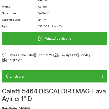
Üniteleri
Marka
Caleffi
Stok Kodu
546406
Garanti Süresi
24 Ay
Fiyat
132,00 EUR + KDV
WhatsApp Sipariş
Yorum Yaz
Tavsiye Et
Paylaş
Karşılaştır
Ürün Bilgisi
Caleffi 5464 DISCALDIRTMAG Hava
Ayırıcı 1" D
Ürün Kodu:
546406