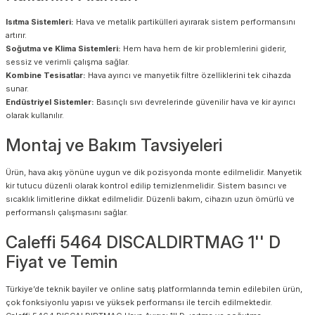
Isıtma Sistemleri:
Hava ve metalik partikülleri ayırarak sistem performansını
artırır.
Soğutma ve Klima Sistemleri:
Hem hava hem de kir problemlerini giderir,
sessiz ve verimli çalışma sağlar.
Kombine Tesisatlar:
Hava ayırıcı ve manyetik filtre özelliklerini tek cihazda
sunar.
Endüstriyel Sistemler:
Basınçlı sıvı devrelerinde güvenilir hava ve kir ayırıcı
olarak kullanılır.
Montaj ve Bakım Tavsiyeleri
Ürün, hava akış yönüne uygun ve dik pozisyonda monte edilmelidir. Manyetik
kir tutucu düzenli olarak kontrol edilip temizlenmelidir. Sistem basıncı ve
sıcaklık limitlerine dikkat edilmelidir. Düzenli bakım, cihazın uzun ömürlü ve
performanslı çalışmasını sağlar.
Caleffi 5464 DISCALDIRTMAG 1'' D
Fiyat ve Temin
Türkiye’de teknik bayiler ve online satış platformlarında temin edilebilen ürün,
çok fonksiyonlu yapısı ve yüksek performansı ile tercih edilmektedir.