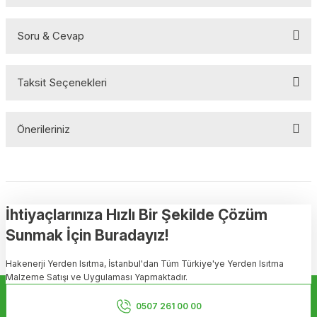
Soru & Cevap
Bu ürüne ilk yorumu siz yapın!
Taksit Seçenekleri
Yorum Yaz
Ürün hakkında henüz soru sorulmamış.
Önerileriniz
Soru Sor
Bu ürünün fiyat bilgisi, resim, ürün açıklamalarında ve diğer
konularda yetersiz gördüğünüz noktaları öneri formunu kullanarak
tarafımıza iletebilirsiniz.
Görüş ve önerileriniz için teşekkür ederiz.
İhtiyaçlarınıza Hızlı Bir Şekilde Çözüm
Sunmak İçin Buradayız!
Ürün resmi kalitesiz, bozuk veya görüntülenemiyor.
Hakenerji Yerden Isıtma, İstanbul'dan Tüm Türkiye'ye Yerden Isıtma
Ürün açıklamasında eksik bilgiler bulunuyor.
Malzeme Satışı ve Uygulaması Yapmaktadır.
Ürün bilgilerinde hatalar bulunuyor.
Kurumsal
Ürün fiyatı diğer sitelerden daha pahalı.
0507 261 00 00