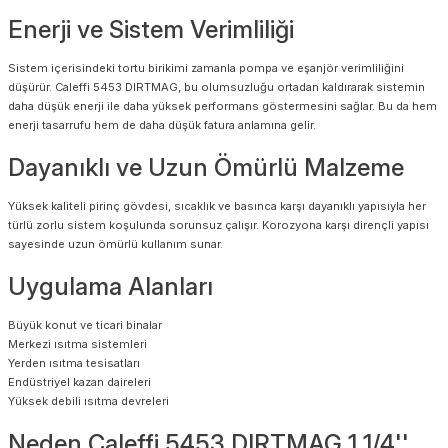
Enerji ve Sistem Verimliliği
Sistem içerisindeki tortu birikimi zamanla pompa ve eşanjör verimliliğini
düşürür. Caleffi 5453 DIRTMAG, bu olumsuzluğu ortadan kaldırarak sistemin
daha düşük enerji ile daha yüksek performans göstermesini sağlar. Bu da hem
enerji tasarrufu hem de daha düşük fatura anlamına gelir.
Dayanıklı ve Uzun Ömürlü Malzeme
Yüksek kaliteli pirinç gövdesi, sıcaklık ve basınca karşı dayanıklı yapısıyla her
türlü zorlu sistem koşulunda sorunsuz çalışır. Korozyona karşı dirençli yapısı
sayesinde uzun ömürlü kullanım sunar.
Uygulama Alanları
Büyük konut ve ticari binalar
Merkezi ısıtma sistemleri
Yerden ısıtma tesisatları
Endüstriyel kazan daireleri
Yüksek debili ısıtma devreleri
Neden Caleffi 5453 DIRTMAG 1 1/4''