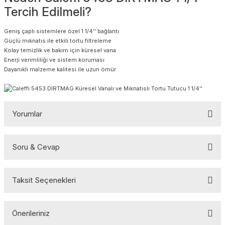
Tercih Edilmeli?
Geniş çaplı sistemlere özel 1 1/4'' bağlantı
Güçlü mıknatıs ile etkili tortu filtreleme
Kolay temizlik ve bakım için küresel vana
Enerji verimliliği ve sistem koruması
Dayanıklı malzeme kalitesi ile uzun ömür
Yorumlar
Soru & Cevap
Bu ürüne ilk yorumu siz yapın!
Taksit Seçenekleri
Yorum Yaz
Ürün hakkında henüz soru sorulmamış.
Önerileriniz
Soru Sor