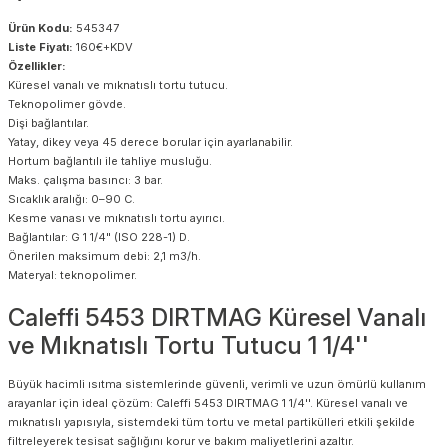
Ürün Kodu:
545347
Liste Fiyatı:
160€+KDV
Özellikler:
Küresel vanalı ve mıknatıslı tortu tutucu.
Teknopolimer gövde.
Dişi bağlantılar.
Yatay, dikey veya 45 derece borular için ayarlanabilir.
Hortum bağlantılı ile tahliye musluğu.
Maks. çalışma basıncı: 3 bar.
Sıcaklık aralığı: 0–90 C.
Kesme vanası ve mıknatıslı tortu ayırıcı.
Bağlantılar: G 1 1/4" (ISO 228-1) D.
Önerilen maksimum debi: 2,1 m3/h.
Materyal: teknopolimer.
Caleffi 5453 DIRTMAG Küresel Vanalı
ve Mıknatıslı Tortu Tutucu 1 1/4''
Büyük hacimli ısıtma sistemlerinde güvenli, verimli ve uzun ömürlü kullanım
arayanlar için ideal çözüm: Caleffi 5453 DIRTMAG 1 1/4''. Küresel vanalı ve
mıknatıslı yapısıyla, sistemdeki tüm tortu ve metal partikülleri etkili şekilde
filtreleyerek tesisat sağlığını korur ve bakım maliyetlerini azaltır.