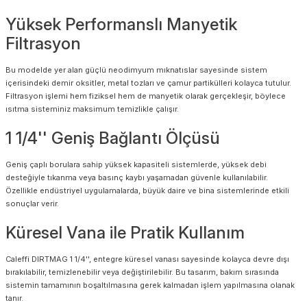
Yüksek Performanslı Manyetik
Filtrasyon
Bu modelde yer alan güçlü neodimyum mıknatıslar sayesinde sistem
içerisindeki demir oksitler, metal tozları ve çamur partikülleri kolayca tutulur.
Filtrasyon işlemi hem fiziksel hem de manyetik olarak gerçekleşir, böylece
ısıtma sisteminiz maksimum temizlikle çalışır.
1 1/4'' Geniş Bağlantı Ölçüsü
Geniş çaplı borulara sahip yüksek kapasiteli sistemlerde, yüksek debi
desteğiyle tıkanma veya basınç kaybı yaşamadan güvenle kullanılabilir.
Özellikle endüstriyel uygulamalarda, büyük daire ve bina sistemlerinde etkili
sonuçlar verir.
Küresel Vana ile Pratik Kullanım
Caleffi DIRTMAG 1 1/4'', entegre küresel vanası sayesinde kolayca devre dışı
bırakılabilir, temizlenebilir veya değiştirilebilir. Bu tasarım, bakım sırasında
sistemin tamamının boşaltılmasına gerek kalmadan işlem yapılmasına olanak
tanır.