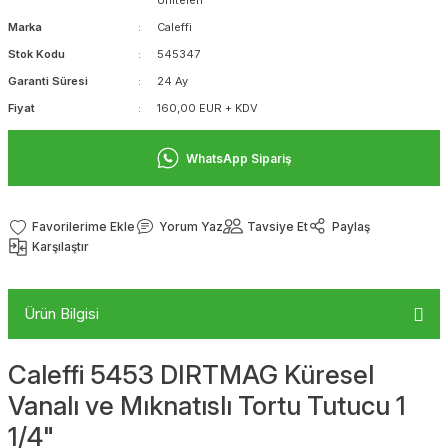
Üniteleri
Marka
Caleffi
Stok Kodu
545347
Garanti Süresi
24 Ay
Fiyat
160,00 EUR + KDV
WhatsApp Sipariş
Yorum Yaz
Tavsiye Et
Paylaş
Karşılaştır
Ürün Bilgisi
Caleffi 5453 DIRTMAG Küresel
Vanalı ve Mıknatıslı Tortu Tutucu 1
1/4"