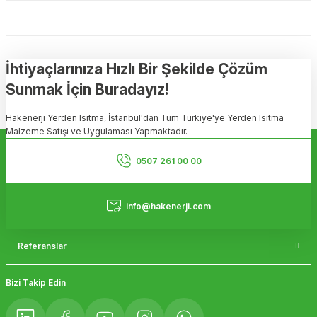
Bu ürünün fiyat bilgisi, resim, ürün açıklamalarında ve diğer
konularda yetersiz gördüğünüz noktaları öneri formunu kullanarak
tarafımıza iletebilirsiniz.
Görüş ve önerileriniz için teşekkür ederiz.
İhtiyaçlarınıza Hızlı Bir Şekilde Çözüm
Sunmak İçin Buradayız!
Ürün resmi kalitesiz, bozuk veya görüntülenemiyor.
Hakenerji Yerden Isıtma, İstanbul'dan Tüm Türkiye'ye Yerden Isıtma
Ürün açıklamasında eksik bilgiler bulunuyor.
Malzeme Satışı ve Uygulaması Yapmaktadır.
Ürün bilgilerinde hatalar bulunuyor.
Kurumsal
Ürün fiyatı diğer sitelerden daha pahalı.
0507 261 00 00
Bu ürüne benzer farklı alternatifler olmalı.
Hizmetler
info@hakenerji.com
Referanslar
Gönder
Bizi Takip Edin