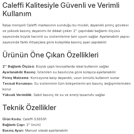
Caleffi Kalitesiyle Güvenli ve Verimli
Kullanım
İtalya menşeili Caleffi markasının sunduğu bu model, dayanıklı pirinç gövdesi
ve yüksek basınç dayanımı ile dikkat çeker. 2'' çapındaki bağlantı ölçüsü
sayesinde büyük hacimli su sistemlerine tam uyum sağlar. Ayarlanabilir yapısı
sayesinde farklı ihtiyaçlara göre kolaylıkla basınç ayarı yapılabilir.
Ürünün Öne Çıkan Özellikleri
2'' Bağlantı Ölçüsü:
Büyük çaplı tesisatlarda ideal kullanım sağlar.
Ayarlanabilir Basınç:
İstenilen su basıncına göre kolayca ayarlanabilir.
Pirinç Malzeme:
Korozyona karşı dayanıklı, uzun ömürlü kullanım sunar.
Tesisat Koruması:
Su sisteminin tüm bileşenlerini ani basınç değişimlerinden
korur.
Yüksek Verimlilik:
Sabit basınç ile su ve enerji tasarrufu sağlar.
Teknik Özellikler
Ürün Kodu:
Caleffi 536591
Bağlantı Çapı:
2'' (inch)
Basınç Ayarı:
Manuel olarak ayarlanabilir