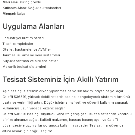
Malzeme:
Pirinç gövde
Kullanım Alanı:
Soğuk su tesisatları
Menşei:
İtalya
Uygulama Alanları
Endüstriyel üretim hatları
Ticari kompleksler
Oteller, hastaneler ve AVM'ler
Tarımsal sulama ve sera sistemleri
Büyük apartman ve site ana hatları
Mekanik tesisat sistemleri
Tesisat Sisteminiz İçin Akıllı Yatırım
Aşırı basınç, sistemin erken yıpranmasına ve sık bakım ihtiyacına yol açar.
Caleffi 536591, yüksek debili hatlarda basıncı dengeleyerek sistemin ömrünü
uzatır ve verimliliği artırır. Düşük işletme maliyeti ve güvenli kullanım sunarak
kullanıcıya uzun vadede kazanç sağlar.
Caleffi 536591 Basınç Düşürücü Vana 2'', geniş çaplı su tesisatlarında kontrolü
elinize almanızı sağlar. Kaliteli malzeme, hassas basınç ayarı ve Caleffi
güvencesiyle uzun yıllar sorunsuz kullanım vadeder. Tesisatınızı güvence
altına almak için doğru seçim!