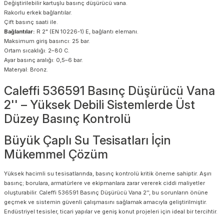
Değiştirilebilir kartuşlu basınç düşürücü vana.
Rakorlu erkek bağlantılar.
Çift basınç saati ile.
Bağlantılar:
R 2" (EN 10226-1) E, bağlantı elemanı.
Maksimum giriş basıncı: 25 bar.
Ortam sıcaklığı: 2–80 C.
Ayar basınç aralığı: 0,5–6 bar.
Materyal: Bronz.
Caleffi 536591 Basınç Düşürücü Vana
2'' – Yüksek Debili Sistemlerde Üst
Düzey Basınç Kontrolü
Büyük Çaplı Su Tesisatları İçin
Mükemmel Çözüm
Yüksek hacimli su tesisatlarında, basınç kontrolü kritik öneme sahiptir. Aşırı
basınç; borulara, armatürlere ve ekipmanlara zarar vererek ciddi maliyetler
oluşturabilir. Caleffi 536591 Basınç Düşürücü Vana 2'', bu sorunların önüne
geçmek ve sistemin güvenli çalışmasını sağlamak amacıyla geliştirilmiştir.
Endüstriyel tesisler, ticari yapılar ve geniş konut projeleri için ideal bir tercihtir.