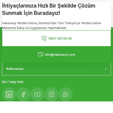
Görüş ve önerileriniz için teşekkür ederiz.
İhtiyaçlarınıza Hızlı Bir Şekilde Çözüm
Sunmak İçin Buradayız!
Ürün resmi kalitesiz, bozuk veya görüntülenemiyor.
Hakenerji Yerden Isıtma, İstanbul'dan Tüm Türkiye'ye Yerden Isıtma
Ürün açıklamasında eksik bilgiler bulunuyor.
Malzeme Satışı ve Uygulaması Yapmaktadır.
Ürün bilgilerinde hatalar bulunuyor.
Kurumsal
Ürün fiyatı diğer sitelerden daha pahalı.
0507 261 00 00
Bu ürüne benzer farklı alternatifler olmalı.
Hizmetler
info@hakenerji.com
Referanslar
Gönder
Bizi Takip Edin