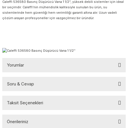
Caleffi 536580 Basınç Düşürücü Vana 1 1/2'', yüksek debili sistemler için ideal
bir seçimdir. Caleffi’nin mühendislik kalitesiyle sunulan bu ürün, su
sistemlerinde hem güvenliği hem verimliliği garanti altına alır. Uzun vadeli
çözüm arayan profesyoneller için vazgeçilmez bir üründür.
Yorumlar
Soru & Cevap
Bu ürüne ilk yorumu siz yapın!
Taksit Seçenekleri
Yorum Yaz
Ürün hakkında henüz soru sorulmamış.
Önerileriniz
Soru Sor