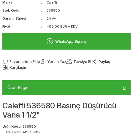
Marka
Caleffi
Stok Kodu
536580
Garanti Süresi
24 Ay
Fiyat
486,00 EUR + KDV
WhatsApp Sipariş
Yorum Yaz
Tavsiye Et
Paylaş
Karşılaştır
Ürün Bilgisi
Caleffi 536580 Basınç Düşürücü
Vana 1 1/2"
Ürün Kodu:
536580
Liste Fiyatı:
486€+KDV