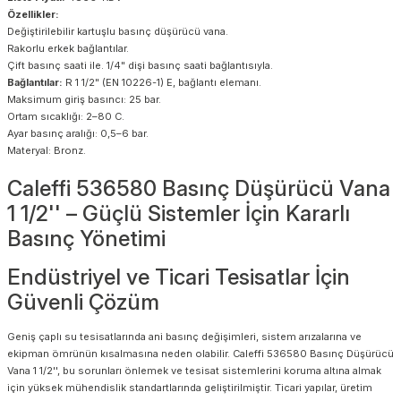
Özellikler:
Değiştirilebilir kartuşlu basınç düşürücü vana.
Rakorlu erkek bağlantılar.
Çift basınç saati ile. 1/4" dişi basınç saati bağlantısıyla.
Bağlantılar:
R 1 1/2" (EN 10226-1) E, bağlantı elemanı.
Maksimum giriş basıncı: 25 bar.
Ortam sıcaklığı: 2–80 C.
Ayar basınç aralığı: 0,5–6 bar.
Materyal: Bronz.
Caleffi 536580 Basınç Düşürücü Vana
1 1/2'' – Güçlü Sistemler İçin Kararlı
Basınç Yönetimi
Endüstriyel ve Ticari Tesisatlar İçin
Güvenli Çözüm
Geniş çaplı su tesisatlarında ani basınç değişimleri, sistem arızalarına ve
ekipman ömrünün kısalmasına neden olabilir. Caleffi 536580 Basınç Düşürücü
Vana 1 1/2'', bu sorunları önlemek ve tesisat sistemlerini koruma altına almak
için yüksek mühendislik standartlarında geliştirilmiştir. Ticari yapılar, üretim