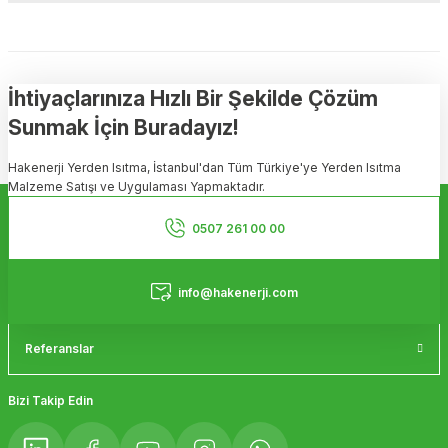
Bu ürünün fiyat bilgisi, resim, ürün açıklamalarında ve diğer
konularda yetersiz gördüğünüz noktaları öneri formunu kullanarak
tarafımıza iletebilirsiniz.
Görüş ve önerileriniz için teşekkür ederiz.
İhtiyaçlarınıza Hızlı Bir Şekilde Çözüm
Sunmak İçin Buradayız!
Ürün resmi kalitesiz, bozuk veya görüntülenemiyor.
Hakenerji Yerden Isıtma, İstanbul'dan Tüm Türkiye'ye Yerden Isıtma
Ürün açıklamasında eksik bilgiler bulunuyor.
Malzeme Satışı ve Uygulaması Yapmaktadır.
Ürün bilgilerinde hatalar bulunuyor.
Kurumsal
Ürün fiyatı diğer sitelerden daha pahalı.
0507 261 00 00
Bu ürüne benzer farklı alternatifler olmalı.
Hizmetler
info@hakenerji.com
Referanslar
Gönder
Bizi Takip Edin