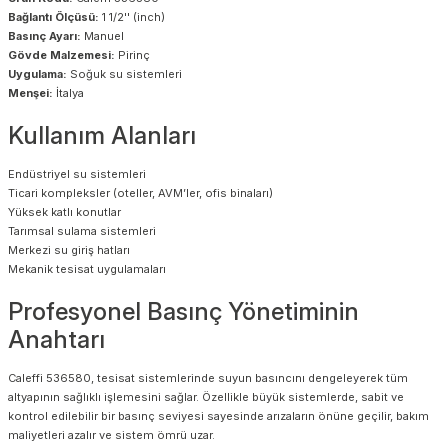
Bağlantı Ölçüsü:
1 1/2'' (inch)
Basınç Ayarı:
Manuel
Gövde Malzemesi:
Pirinç
Uygulama:
Soğuk su sistemleri
Menşei:
İtalya
Kullanım Alanları
Endüstriyel su sistemleri
Ticari kompleksler (oteller, AVM’ler, ofis binaları)
Yüksek katlı konutlar
Tarımsal sulama sistemleri
Merkezi su giriş hatları
Mekanik tesisat uygulamaları
Profesyonel Basınç Yönetiminin
Anahtarı
Caleffi 536580, tesisat sistemlerinde suyun basıncını dengeleyerek tüm
altyapının sağlıklı işlemesini sağlar. Özellikle büyük sistemlerde, sabit ve
kontrol edilebilir bir basınç seviyesi sayesinde arızaların önüne geçilir, bakım
maliyetleri azalır ve sistem ömrü uzar.