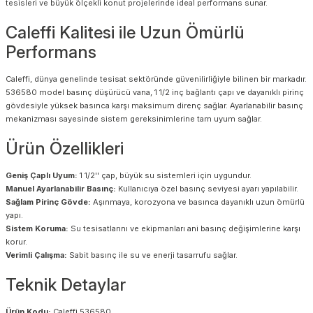
tesisleri ve büyük ölçekli konut projelerinde ideal performans sunar.
Caleffi Kalitesi ile Uzun Ömürlü
Performans
Caleffi, dünya genelinde tesisat sektöründe güvenilirliğiyle bilinen bir markadır.
536580 model basınç düşürücü vana, 1 1/2 inç bağlantı çapı ve dayanıklı pirinç
gövdesiyle yüksek basınca karşı maksimum direnç sağlar. Ayarlanabilir basınç
mekanizması sayesinde sistem gereksinimlerine tam uyum sağlar.
Ürün Özellikleri
Geniş Çaplı Uyum:
1 1/2'' çap, büyük su sistemleri için uygundur.
Manuel Ayarlanabilir Basınç:
Kullanıcıya özel basınç seviyesi ayarı yapılabilir.
Sağlam Pirinç Gövde:
Aşınmaya, korozyona ve basınca dayanıklı uzun ömürlü
yapı.
Sistem Koruma:
Su tesisatlarını ve ekipmanları ani basınç değişimlerine karşı
korur.
Verimli Çalışma:
Sabit basınç ile su ve enerji tasarrufu sağlar.
Teknik Detaylar
Ürün Kodu:
Caleffi 536580