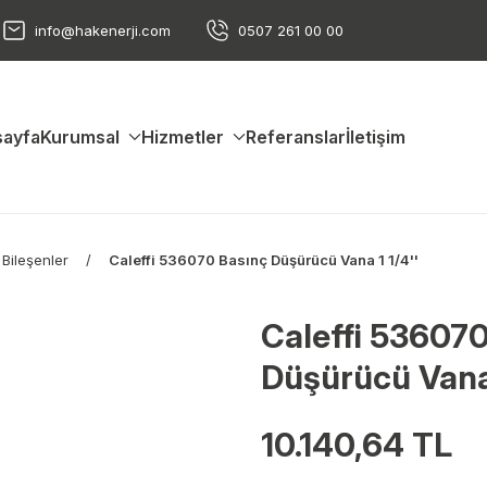
info@hakenerji.com
0507 261 00 00
ayfa
Kurumsal
Hizmetler
Referanslar
İletişim
 Bileşenler
Caleffi 536070 Basınç Düşürücü Vana 1 1/4''
Caleffi 53607
Düşürücü Vana 
10.140,64 TL