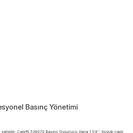
fesyonel Basınç Yönetimi
sahiptir. Caleffi 536070 Basınç Düşürücü Vana 1 1/4'', büyük çaplı