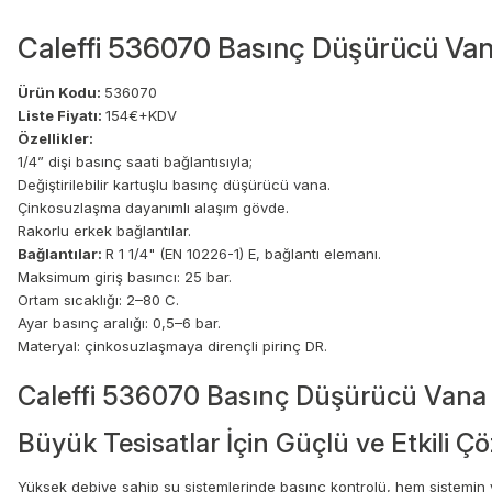
Caleffi 536070 Basınç Düşürücü Vana
Ürün Kodu:
536070
Liste Fiyatı:
154€+KDV
Özellikler:
1/4” dişi basınç saati bağlantısıyla;
Değiştirilebilir kartuşlu basınç düşürücü vana.
Çinkosuzlaşma dayanımlı alaşım gövde.
Rakorlu erkek bağlantılar.
Bağlantılar:
R 1 1/4" (EN 10226-1) E, bağlantı elemanı.
Maksimum giriş basıncı: 25 bar.
Ortam sıcaklığı: 2–80 C.
Ayar basınç aralığı: 0,5–6 bar.
Materyal: çinkosuzlaşmaya dirençli pirinç DR.
Caleffi 536070 Basınç Düşürücü Vana 1 
Büyük Tesisatlar İçin Güçlü ve Etkili 
Yüksek debiye sahip su sistemlerinde basınç kontrolü, hem sistemin v