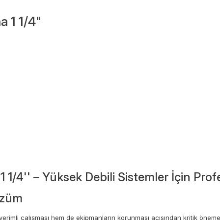
 1 1/4"
1/4'' – Yüksek Debili Sistemler İçin Pro
Çözüm
erimli çalışması hem de ekipmanların korunması açısından kritik öneme 