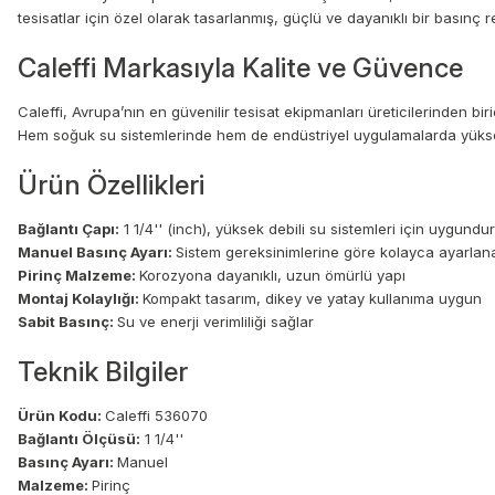
tesisatlar için özel olarak tasarlanmış, güçlü ve dayanıklı bir basınç 
Caleffi Markasıyla Kalite ve Güvence
Caleffi, Avrupa’nın en güvenilir tesisat ekipmanları üreticilerinden b
Hem soğuk su sistemlerinde hem de endüstriyel uygulamalarda yükse
Ürün Özellikleri
Bağlantı Çapı:
1 1/4'' (inch), yüksek debili su sistemleri için uygundur
Manuel Basınç Ayarı:
Sistem gereksinimlerine göre kolayca ayarlana
Pirinç Malzeme:
Korozyona dayanıklı, uzun ömürlü yapı
Montaj Kolaylığı:
Kompakt tasarım, dikey ve yatay kullanıma uygun
Sabit Basınç:
Su ve enerji verimliliği sağlar
Teknik Bilgiler
Ürün Kodu:
Caleffi 536070
Bağlantı Ölçüsü:
1 1/4''
Basınç Ayarı:
Manuel
Malzeme:
Pirinç