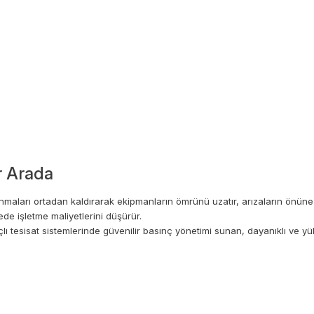
ir Arada
nmaları ortadan kaldırarak ekipmanların ömrünü uzatır, arızaların önün
de işletme maliyetlerini düşürür.
 tesisat sistemlerinde güvenilir basınç yönetimi sunan, dayanıklı ve yüks