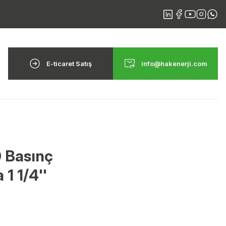
E-ticaret Satış
info@hakenerji.com
0 Basınç
1 1/4''