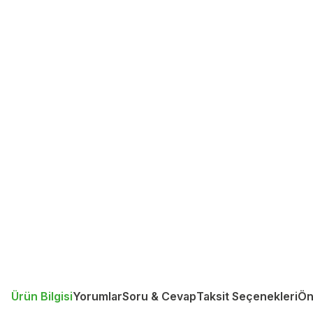
Ürün Bilgisi
Yorumlar
Soru & Cevap
Taksit Seçenekleri
Ön