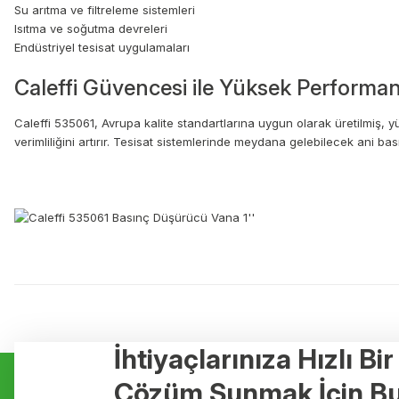
Su arıtma ve filtreleme sistemleri
Isıtma ve soğutma devreleri
Endüstriyel tesisat uygulamaları
Caleffi Güvencesi ile Yüksek Performa
Caleffi 535061, Avrupa kalite standartlarına uygun olarak üretilmiş, 
verimliliğini artırır. Tesisat sistemlerinde meydana gelebilecek ani bası
Bu ürünün fiyat bilgisi, resim, ürün açıklamalarında ve diğer konulard
Görüş ve önerileriniz için teşekkür ederiz.
Ürün resmi kalitesiz, bozuk veya görüntülenemiyor.
İhtiyaçlarınıza Hızlı Bi
Kurumsal
Hizmetler
Ürün açıklamasında eksik bilgiler bulunuyor.
Çözüm Sunmak İçin Bu
Ürün bilgilerinde hatalar bulunuyor.