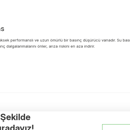
ns
yüksek performanslı ve uzun ömürlü bir basınç düşürücü vanadır. Su bası
nç dalgalanmalarını önler, arıza riskini en aza indirir.
a yetersiz gördüğünüz noktaları öneri formunu kullanarak tarafımıza ileteb
Ürün hakkında henüz soru sorulmamış.
Bu ürüne ilk yorumu siz yapın!
r Şekilde
Yorum Yaz
Soru Sor
Referanslar
radayız!