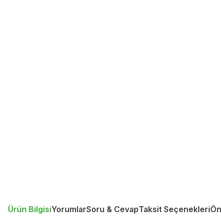
Ürün Bilgisi
Yorumlar
Soru & Cevap
Taksit Seçenekleri
Ön