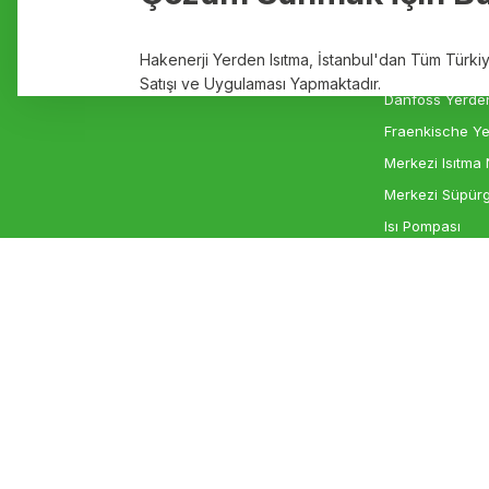
Hakkımızda
Yerden Isıtma
Ürün fiyatı diğer sitelerden daha pahalı.
Markalar
Elektrikli Yerde
Hakenerji Yerden Isıtma, İstanbul'dan Tüm Türk
Bu ürüne benzer farklı alternatifler olmalı.
İletişim
Rehau Yerden I
Satışı ve Uygulaması Yapmaktadır.
Danfoss Yerden
Fraenkische Ye
Merkezi Isıtma 
Merkezi Süpürg
Isı Pompası