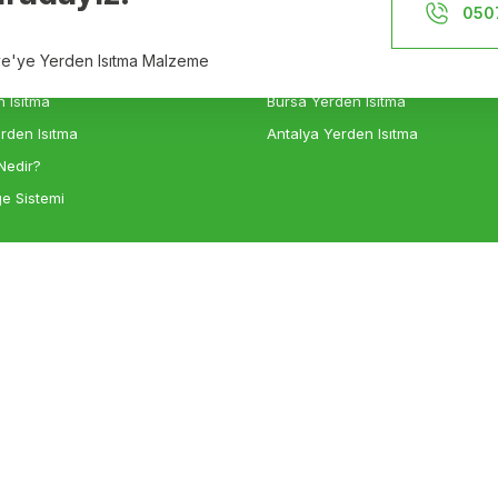
İstanbul Yerden Isıtma
050
n Isıtma
İzmir Yerden Isıtma
iye'ye Yerden Isıtma Malzeme
sıtma
Ankara Yerden Isıtma
 Isıtma
Bursa Yerden Isıtma
rden Isıtma
Antalya Yerden Isıtma
Nedir?
e Sistemi
Gönder