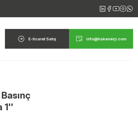
E-ticaret Satış
info@hakenerji.com
 Basınç
1''