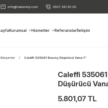
info@hakenerji.com
0507 261 00 00
ayfa
Kurumsal
Hizmetler
Referanslar
İletişim
 Bileşenler
Caleffi 535061 Basınç Düşürücü Vana 1''
Caleffi 535061
Düşürücü Vana 
5.801,07 TL