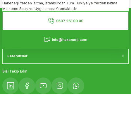
Hakenerji Yerden Isıtma, İstanbul'dan Tüm Türkiye'ye Yerden Isıtma
Ürün açıklamasında eksik bilgiler bulunuyor.
Malzeme Satışı ve Uygulaması Yapmaktadır.
Ürün bilgilerinde hatalar bulunuyor.
Kurumsal
Ürün fiyatı diğer sitelerden daha pahalı.
0507 261 00 00
Bu ürüne benzer farklı alternatifler olmalı.
Hizmetler
info@hakenerji.com
Referanslar
Gönder
Bizi Takip Edin