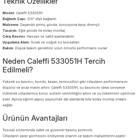
Teknik Özellikler
Model:
Caleffi 533051H
Bağlantı Çapı:
3/4" dişli bağlantı
Malzeme:
Dayanıklı pirinç gövde, korozyona karşı dirençli
Tasarım:
Eğik gövde ile kolay montaj
Çıkış Basıncı:
Hassas ve sabit ayarlanabilir
Uygulama Alanı:
Sıcak ve soğuk su tesisatları
Bakım:
Düşük bakım gerektirir, uzun ömürlü performans sunar
Neden Caleffi 533051H Tercih
Edilmeli?
Yüksek su basıncı, kombi, kazan, termosifon gibi cihazların performansını
düşürür ve arıza riskini artırır. Caleffi 533051H, su basıncını ideal seviyeye
indirerek cihazlarınızı korur, sistem verimliliğini artırır ve su tüketimini optimize
eder. Ayrıca eğimli yapısı sayesinde dar alanlarda bile kolay montaj imkanı
sağlar.
Ürünün Avantajları
Tesisat sisteminde sabit ve güvenilir basınç kontrolü
Cihazların zarar görmesini önleyerek onarım ve bakım maliyetlerini azaltır