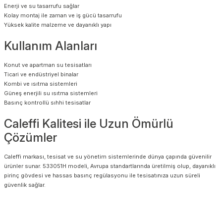
Enerji ve su tasarrufu sağlar
Kolay montaj ile zaman ve iş gücü tasarrufu
Yüksek kalite malzeme ve dayanıklı yapı
Kullanım Alanları
Konut ve apartman su tesisatları
Ticari ve endüstriyel binalar
Kombi ve ısıtma sistemleri
Güneş enerjili su ısıtma sistemleri
Basınç kontrollü sıhhi tesisatlar
Caleffi Kalitesi ile Uzun Ömürlü
Çözümler
Caleffi markası, tesisat ve su yönetim sistemlerinde dünya çapında güvenilir
ürünler sunar. 533051H modeli, Avrupa standartlarında üretilmiş olup, dayanıklı
pirinç gövdesi ve hassas basınç regülasyonu ile tesisatınıza uzun süreli
güvenlik sağlar.