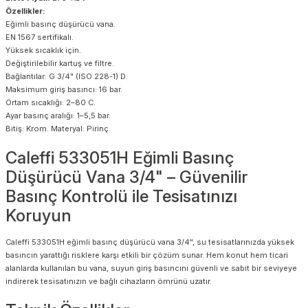
Özellikler:
Eğimli basınç düşürücü vana.
EN 1567 sertifikalı.
Yüksek sıcaklık için.
Değiştirilebilir kartuş ve filtre.
Bağlantılar: G 3/4" (ISO 228-1) D.
Maksimum giriş basıncı: 16 bar.
Ortam sıcaklığı: 2–80 C.
Ayar basınç aralığı: 1–5,5 bar.
Bitiş: Krom. Materyal: Pirinç.
Caleffi 533051H Eğimli Basınç
Düşürücü Vana 3/4" – Güvenilir
Basınç Kontrolü ile Tesisatınızı
Koruyun
Caleffi 533051H eğimli basınç düşürücü vana 3/4", su tesisatlarınızda yüksek
basıncın yarattığı risklere karşı etkili bir çözüm sunar. Hem konut hem ticari
alanlarda kullanılan bu vana, suyun giriş basıncını güvenli ve sabit bir seviyeye
indirerek tesisatınızın ve bağlı cihazların ömrünü uzatır.