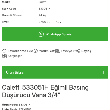
Marka
Caleffi
Stok Kodu
533051H
Garanti Süresi
24 Ay
Fiyat
27,00 EUR + KDV
WhatsApp Sipariş
Yorum Yaz
Tavsiye Et
Paylaş
Karşılaştır
Ürün Bilgisi
Caleffi 533051H Eğimli Basınç
Düşürücü Vana 3/4"
Ürün Kodu:
533051H
Liste Fiyatı:
27€+KDV