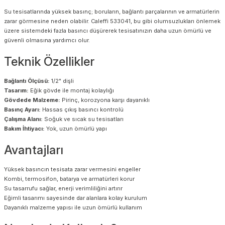
Su tesisatlarında yüksek basınç; boruların, bağlantı parçalarının ve armatürlerin
zarar görmesine neden olabilir. Caleffi 533041, bu gibi olumsuzlukları önlemek
üzere sistemdeki fazla basıncı düşürerek tesisatınızın daha uzun ömürlü ve
güvenli olmasına yardımcı olur.
Teknik Özellikler
Bağlantı Ölçüsü:
1/2" dişli
Tasarım:
Eğik gövde ile montaj kolaylığı
Gövdede Malzeme:
Pirinç, korozyona karşı dayanıklı
Basınç Ayarı:
Hassas çıkış basıncı kontrolü
Çalışma Alanı:
Soğuk ve sıcak su tesisatları
Bakım İhtiyacı:
Yok, uzun ömürlü yapı
Avantajları
Yüksek basıncın tesisata zarar vermesini engeller
Kombi, termosifon, batarya ve armatürleri korur
Su tasarrufu sağlar, enerji verimliliğini artırır
Eğimli tasarımı sayesinde dar alanlara kolay kurulum
Dayanıklı malzeme yapısı ile uzun ömürlü kullanım