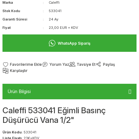
Marka
Caleffi
Stok Kodu
533041
Garanti Süresi
24 Ay
Fiyat
23,00 EUR + KDV
WhatsApp Sipariş
Yorum Yaz
Tavsiye Et
Paylaş
Karşılaştır
Ürün Bilgisi
Caleffi 533041 Eğimli Basınç
Düşürücü Vana 1/2"
Ürün Kodu:
533041
Liste Fiyatı:
23€+KDV