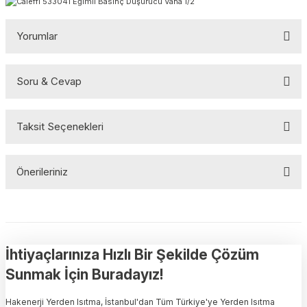
Yorumlar
Soru & Cevap
Bu ürüne ilk yorumu siz yapın!
Taksit Seçenekleri
Yorum Yaz
Ürün hakkında henüz soru sorulmamış.
Önerileriniz
Soru Sor
Bu ürünün fiyat bilgisi, resim, ürün açıklamalarında ve diğer
konularda yetersiz gördüğünüz noktaları öneri formunu kullanarak
tarafımıza iletebilirsiniz.
Görüş ve önerileriniz için teşekkür ederiz.
İhtiyaçlarınıza Hızlı Bir Şekilde Çözüm
Sunmak İçin Buradayız!
Ürün resmi kalitesiz, bozuk veya görüntülenemiyor.
Hakenerji Yerden Isıtma, İstanbul'dan Tüm Türkiye'ye Yerden Isıtma
Ürün açıklamasında eksik bilgiler bulunuyor.