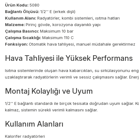
Ürün Kodu:
5080
Bağlantı Ölçüsü:
1/2'' E (erkek dişli)
Kullanım Alanı:
Radyatörler, kombi sistemleri, ısıtma hatları
Malzeme:
Pirinç gövde, korozyona dayanıklı yapı
Çalışma Basıncı:
Maksimum 10 bar
Çalışma Sıcaklığı:
Maksimum 110 C
Fonksiyon:
Otomatik hava tahliyesi, manuel müdahale gerektirmez
Hava Tahliyesi ile Yüksek Performans
Isıtma sistemlerinde oluşan hava kabarcıkları, su sirkülasyonunu eng
uzaklaştırarak radyatörlerin verimli ve sessiz çalışmasını sağlar. Enerj
Montaj Kolaylığı ve Uyum
1/2'' E bağlantı standardı ile birçok tesisata doğrudan uyum sağlar. 
kalmaz, sistemin sürekli verimli kalmasını sağlar.
Kullanım Alanları
Kalorifer radyatörleri