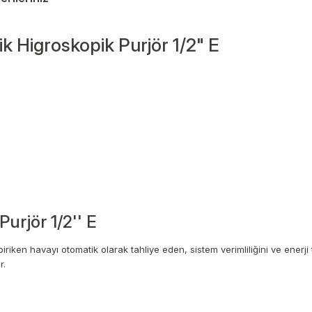
k Higroskopik Purjör 1/2" E
urjör 1/2'' E
riken havayı otomatik olarak tahliye eden, sistem verimliliğini ve enerji t
r.