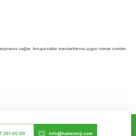
lışmasını sağlar. Avrupa kalite standartlarına uygun olarak üretilen
ilirsiniz.
Bizi Takip Edin
7 261 00 00
info@hakenerji.com