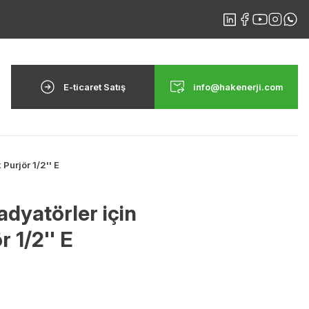
E-ticaret Satış
info@hakenerji.com
Purjör 1/2'' E
adyatörler için
 1/2'' E