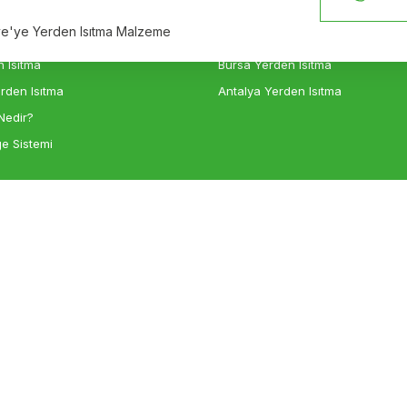
n Isıtma
İzmir Yerden Isıtma
iye'ye Yerden Isıtma Malzeme
sıtma
Ankara Yerden Isıtma
 Isıtma
Bursa Yerden Isıtma
rden Isıtma
Antalya Yerden Isıtma
Nedir?
e Sistemi
Gönder