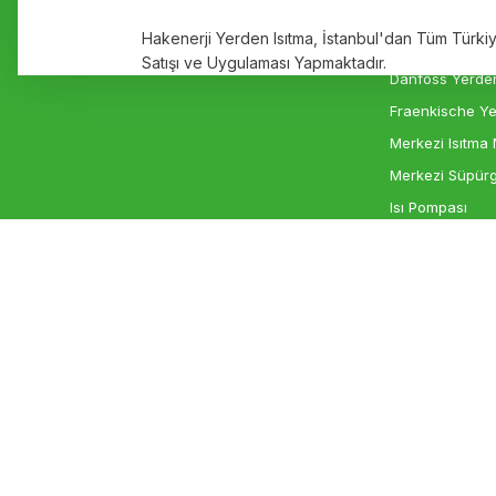
Ürün fiyatı diğer sitelerden daha pahalı.
Markalar
Elektrikli Yerde
Hakenerji Yerden Isıtma, İstanbul'dan Tüm Türk
Bu ürüne benzer farklı alternatifler olmalı.
İletişim
Rehau Yerden I
Satışı ve Uygulaması Yapmaktadır.
Danfoss Yerden
Fraenkische Ye
Merkezi Isıtma 
Merkezi Süpürg
Isı Pompası