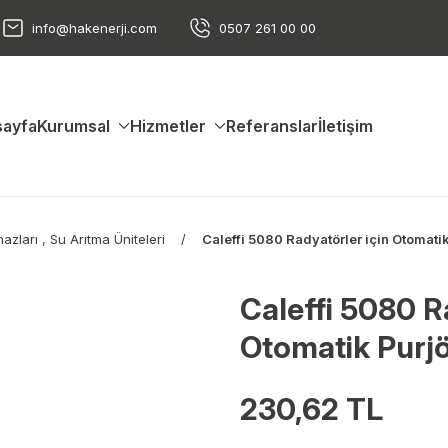
info@hakenerji.com
0507 261 00 00
ayfa
Kurumsal
Hizmetler
Referanslar
İletişim
azları , Su Arıtma Üniteleri
Caleffi 5080 Radyatörler için Otomatik 
Caleffi 5080 R
Otomatik Purjör
230,62 TL