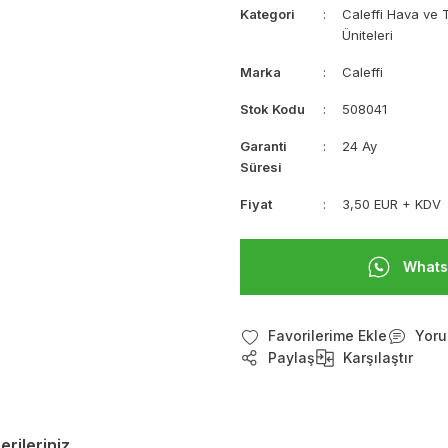
Kategori
Caleffi Hava ve T
Üniteleri
Marka
Caleffi
Stok Kodu
508041
Garanti
24 Ay
Süresi
Fiyat
3,50 EUR + KDV
Whats
Yoru
Paylaş
Karşılaştır
erileriniz