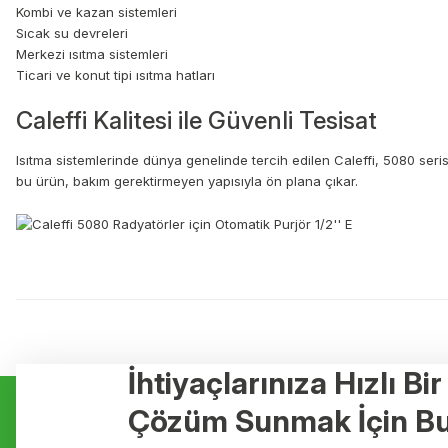
Kombi ve kazan sistemleri
Sıcak su devreleri
Merkezi ısıtma sistemleri
Ticari ve konut tipi ısıtma hatları
Caleffi Kalitesi ile Güvenli Tesisat
Isıtma sistemlerinde dünya genelinde tercih edilen Caleffi, 5080 seris
bu ürün, bakım gerektirmeyen yapısıyla ön plana çıkar.
Bu ürünün fiyat bilgisi, resim, ürün açıklamalarında ve diğer konulard
Görüş ve önerileriniz için teşekkür ederiz.
Ürün resmi kalitesiz, bozuk veya görüntülenemiyor.
İhtiyaçlarınıza Hızlı Bi
Kurumsal
Hizmetler
Ürün açıklamasında eksik bilgiler bulunuyor.
Çözüm Sunmak İçin Bu
Ürün bilgilerinde hatalar bulunuyor.
Hakkımızda
Yerden Isıtma