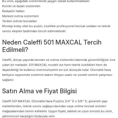
Bu ürün, aşağıdaki sistemlerde yaygın olarak kullanılmaktadır:
Kombi ve kazan sistemleri
Radyatör hatları
Merkezi ısıtma sistemleri
Yerden ısıtma tesisatları
Montajı kolay olan bu purjör, özellikle profesyonel tesisat ustaları ve teknik
servis ekipleri tarafından tercih edilmektedir.
Neden Caleffi 501 MAXCAL Tercih
Edilmeli?
Caleffi, dünya çapında tanınan ve ısıtma sistemleri alanında güvenilirliğiyle öne
çıkan bir markadır. 501 MAXCAL modeli ise hem teknik özellikleri hem de
dayanıklılığı ile kullanıcı memnuniyetini en üst düzeyde tutar. Otomatik hava
tahliyesi sayesinde sistemin bakım ihtiyacı azalır ve sürekli verimli çalışması
sağlanır.
Satın Alma ve Fiyat Bilgisi
Caleffi 501 MAXCAL Otomatik Hava Purjörü 3/4'' D x 3/8'' D, güvenilir yapı
marketlerden, teknik servis sağlayıcılarından veya online tesisat ürünleri
mağazalarından temin edilebilir. Uygun fiyatlı, kaliteli ve uzun ömürlü bu ürün,
yatırımınızın karşılığını fazlasıyla verir.