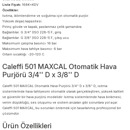
Liste Fiyatı:
168€+KDV
Özellikler:
Isıtma, iklimlendirme ve soğutma için otomatik purjör.
Yüksek deşarj kapasitesi.
Pirinç gövde ve kapak, paslanmaz çelik şamandıra.
Bağlantılar: G 3/4" (ISO 228-1) F, giriş.
Bağlantılar: G 3/8" (ISO 228-1) F, çıkış ucu.
Maksimum çalışma basıncı: 16 bar.
Maksimum hava tahliye basıncı: 6 bar.
Ortam sıcaklığı: -20–120 C.
Caleffi 501 MAXCAL Otomatik Hava
Purjörü 3/4'' D x 3/8'' D
Caleffi 501 MAXCAL Otomatik Hava Purjörü 3/4'' D x 3/8'' D, ısıtma
sistemlerinde hava tahliyesini otomatik olarak gerçekleştiren, yüksek kaliteli
ve güvenilir bir hava purjörü modelidir. Isıtma sistemlerinde hava birikmesi;
verim düşüklüğü, ses oluşumu ve sistem arızaları gibi sorunlara yol açar.
Caleffi 501 MAXCAL, bu sorunları önlemek için tasarlanmış profesyonel bir
çözümdür.
Ürün Özellikleri