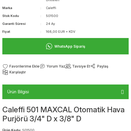
Üniteleri
Marka
Caleffi
Stok Kodu
501500
Garanti Süresi
24 Ay
Fiyat
168,00 EUR + KDV
WhatsApp Sipariş
Yorum Yaz
Tavsiye Et
Paylaş
Karşılaştır
Ürün Bilgisi
Caleffi 501 MAXCAL Otomatik Hava
Purjörü 3/4" D x 3/8" D
Ürün Kodu:
501500