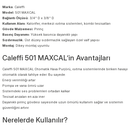
Marka:
Caleffi
Model:
501 MAXCAL
Bağlantı Ölçüsü:
3/4'' D x 3/8'' D
Kullanım Alanı:
Kalorifer, merkezi ısıtma sistemleri, kombi tesisatları
Gövde Malzemesi:
Pirinç
Basınç Dayanımı:
Yüksek basınca dayanıklı yapı
Sızdırmazlık:
Üst düzey sızdırmazlık sağlayan özel valf yapısı
Montaj:
Dikey montaj uyumlu
Caleffi 501 MAXCAL’in Avantajları
Caleffi 501 MAXCAL Otomatik Hava Purjörü, ısıtma sistemlerinde biriken havayı
otomatik olarak tahliye eder. Bu sayede:
Enerji verimliliği artar
Pompa ve vana ömrü uzar
Sistemdeki ses problemleri ortadan kalkar
Tesisat arızaları en aza iner
Dayanıklı pirinç gövdesi sayesinde uzun ömürlü kullanım sağlar ve sistemin
güvenliğini artırır.
Nerelerde Kullanılır?