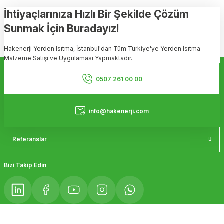
tarafımıza iletebilirsiniz.
Görüş ve önerileriniz için teşekkür ederiz.
İhtiyaçlarınıza Hızlı Bir Şekilde Çözüm
Sunmak İçin Buradayız!
Ürün resmi kalitesiz, bozuk veya görüntülenemiyor.
Hakenerji Yerden Isıtma, İstanbul'dan Tüm Türkiye'ye Yerden Isıtma
Ürün açıklamasında eksik bilgiler bulunuyor.
Malzeme Satışı ve Uygulaması Yapmaktadır.
Ürün bilgilerinde hatalar bulunuyor.
Kurumsal
Ürün fiyatı diğer sitelerden daha pahalı.
0507 261 00 00
Bu ürüne benzer farklı alternatifler olmalı.
Hizmetler
info@hakenerji.com
Referanslar
Gönder
Bizi Takip Edin