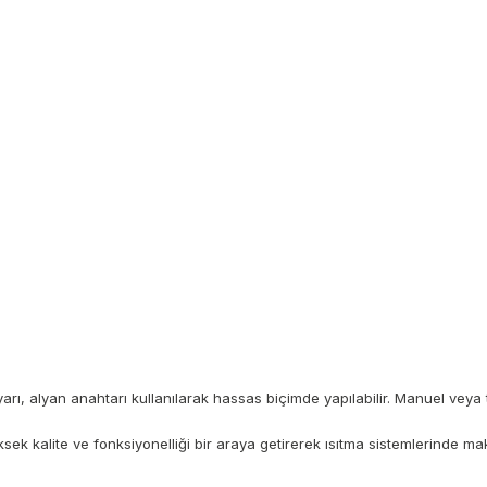
rı, alyan anahtarı kullanılarak hassas biçimde yapılabilir. Manuel veya ter
ksek kalite ve fonksiyonelliği bir araya getirerek ısıtma sistemlerinde m