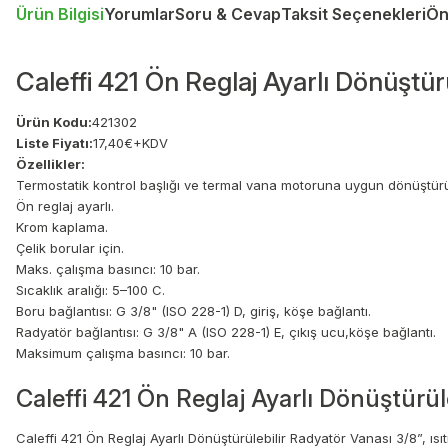
Ürün Bilgisi
Yorumlar
Soru & Cevap
Taksit Seçenekleri
Ön
Caleffi 421 Ön Reglaj Ayarlı Dönüştür
Ürün Kodu:
421302
Liste Fiyatı:
17,40€+KDV
Özellikler:
Termostatik kontrol başlığı ve termal vana motoruna uygun dönüştürül
Ön reglaj ayarlı.
Krom kaplama.
Çelik borular için.
Maks. çalışma basıncı: 10 bar.
Sıcaklık aralığı: 5–100 C.
Boru bağlantısı: G 3/8" (ISO 228-1) D, giriş, köşe bağlantı.
Radyatör bağlantısı: G 3/8" A (ISO 228-1) E, çıkış ucu,köşe bağlantı.
Maksimum çalışma basıncı: 10 bar.
Caleffi 421 Ön Reglaj Ayarlı Dönüştürül
Caleffi 421 Ön Reglaj Ayarlı Dönüştürülebilir Radyatör Vanası 3/8”, ısı