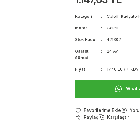
Kategori
Caleffi Radyatör
Marka
Caleffi
Stok Kodu
421302
Garanti
24 Ay
Süresi
Fiyat
17,40 EUR + KDV
Whats
Yoru
Paylaş
Karşılaştır