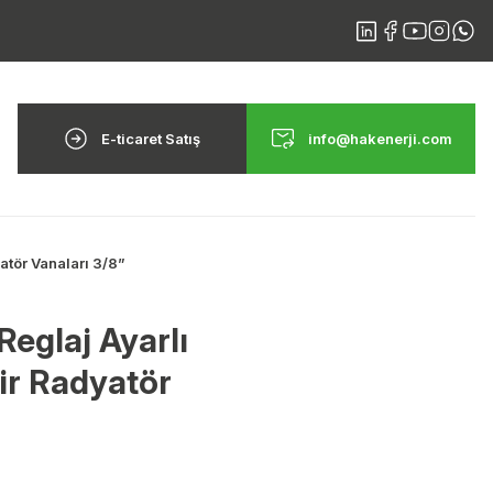
E-ticaret Satış
info@hakenerji.com
atör Vanaları 3/8”
Reglaj Ayarlı
ir Radyatör