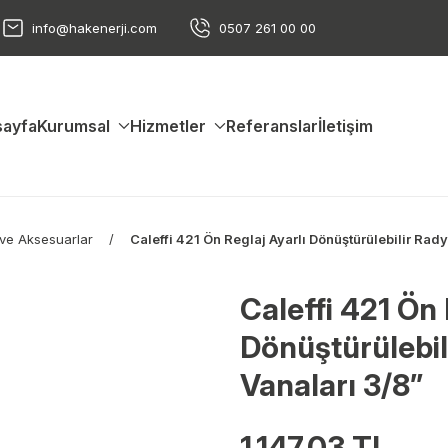
info@hakenerji.com
0507 261 00 00
ayfa
Kurumsal
Hizmetler
Referanslar
İletişim
 ve Aksesuarlar
Caleffi 421 Ön Reglaj Ayarlı Dönüştürülebilir Rady
Caleffi 421 Ön 
Dönüştürülebil
Vanaları 3/8”
1.147,03 TL