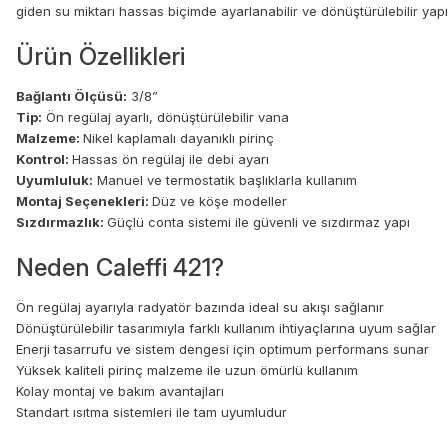
giden su miktarı hassas biçimde ayarlanabilir ve dönüştürülebilir yapıs
Ürün Özellikleri
Bağlantı Ölçüsü:
3/8”
Tip:
Ön regülaj ayarlı, dönüştürülebilir vana
Malzeme:
Nikel kaplamalı dayanıklı pirinç
Kontrol:
Hassas ön regülaj ile debi ayarı
Uyumluluk:
Manuel ve termostatik başlıklarla kullanım
Montaj Seçenekleri:
Düz ve köşe modeller
Sızdırmazlık:
Güçlü conta sistemi ile güvenli ve sızdırmaz yapı
Neden Caleffi 421?
Ön regülaj ayarıyla radyatör bazında ideal su akışı sağlanır
Dönüştürülebilir tasarımıyla farklı kullanım ihtiyaçlarına uyum sağlar
Enerji tasarrufu ve sistem dengesi için optimum performans sunar
Yüksek kaliteli pirinç malzeme ile uzun ömürlü kullanım
Kolay montaj ve bakım avantajları
Standart ısıtma sistemleri ile tam uyumludur