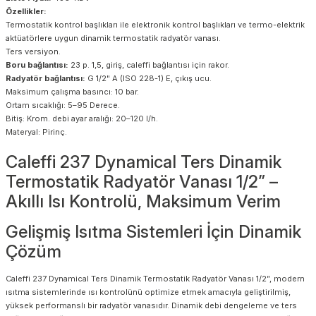
Özellikler:
Termostatik kontrol başlıkları ile elektronik kontrol başlıkları ve termo-elektrik
aktüatörlere uygun dinamik termostatik radyatör vanası.
Ters versiyon.
Boru bağlantısı:
23 p. 1,5, giriş, caleffi bağlantısı için rakor.
Radyatör bağlantısı:
G 1/2" A (ISO 228-1) E, çıkış ucu.
Maksimum çalışma basıncı: 10 bar.
Ortam sıcaklığı: 5–95 Derece.
Bitiş: Krom. debi ayar aralığı: 20–120 l/h.
Materyal: Pirinç.
Caleffi 237 Dynamical Ters Dinamik
Termostatik Radyatör Vanası 1/2” –
Akıllı Isı Kontrolü, Maksimum Verim
Gelişmiş Isıtma Sistemleri İçin Dinamik
Çözüm
Caleffi 237 Dynamical Ters Dinamik Termostatik Radyatör Vanası 1/2”, modern
ısıtma sistemlerinde ısı kontrolünü optimize etmek amacıyla geliştirilmiş,
yüksek performanslı bir radyatör vanasıdır. Dinamik debi dengeleme ve ters