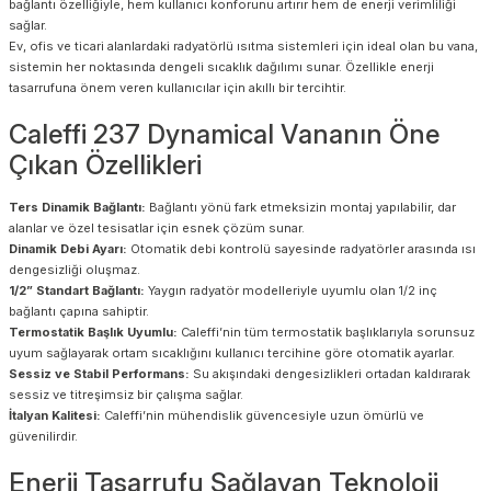
bağlantı özelliğiyle, hem kullanıcı konforunu artırır hem de enerji verimliliği
sağlar.
Ev, ofis ve ticari alanlardaki radyatörlü ısıtma sistemleri için ideal olan bu vana,
sistemin her noktasında dengeli sıcaklık dağılımı sunar. Özellikle enerji
tasarrufuna önem veren kullanıcılar için akıllı bir tercihtir.
Caleffi 237 Dynamical Vananın Öne
Çıkan Özellikleri
Ters Dinamik Bağlantı:
Bağlantı yönü fark etmeksizin montaj yapılabilir, dar
alanlar ve özel tesisatlar için esnek çözüm sunar.
Dinamik Debi Ayarı:
Otomatik debi kontrolü sayesinde radyatörler arasında ısı
dengesizliği oluşmaz.
1/2” Standart Bağlantı:
Yaygın radyatör modelleriyle uyumlu olan 1/2 inç
bağlantı çapına sahiptir.
Termostatik Başlık Uyumlu:
Caleffi’nin tüm termostatik başlıklarıyla sorunsuz
uyum sağlayarak ortam sıcaklığını kullanıcı tercihine göre otomatik ayarlar.
Sessiz ve Stabil Performans:
Su akışındaki dengesizlikleri ortadan kaldırarak
sessiz ve titreşimsiz bir çalışma sağlar.
İtalyan Kalitesi:
Caleffi’nin mühendislik güvencesiyle uzun ömürlü ve
güvenilirdir.
Enerji Tasarrufu Sağlayan Teknoloji