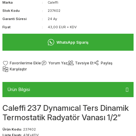
Marka
Caleffi
Stok Kodu
237402
Garanti Süresi
24 Ay
Fiyat
43,00 EUR + KDV
WhatsApp Sipariş
Yorum Yaz
Tavsiye Et
Paylaş
Karşılaştır
Ürün Bilgisi
Caleffi 237 Dynamıcal Ters Dinamik
Termostatik Radyatör Vanası 1/2”
Ürün Kodu:
237402
Liste Fiyatı:
43€+KDV