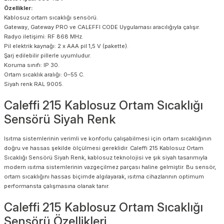
Özellikler:
Kablosuz ortam sıcaklığı sensörü.
Gateway, Gateway PRO ve CALEFFI CODE Uygulaması aracılığıyla çalışır.
Radyo iletişimi: RF 868 MHz.
Pil elektrik kaynağı: 2 x AAA pil 1,5 V (pakette).
Şarj edilebilir pillerle uyumludur.
Koruma sınıfı: IP 30.
Ortam sıcaklık aralığı: 0–55 C.
Siyah renk RAL 9005.
Caleffi 215 Kablosuz Ortam Sıcaklığı
Sensörü Siyah Renk
Isıtma sistemlerinin verimli ve konforlu çalışabilmesi için ortam sıcaklığının
doğru ve hassas şekilde ölçülmesi gereklidir. Caleffi 215 Kablosuz Ortam
Sıcaklığı Sensörü Siyah Renk, kablosuz teknolojisi ve şık siyah tasarımıyla
modern ısıtma sistemlerinin vazgeçilmez parçası haline gelmiştir. Bu sensör,
ortam sıcaklığını hassas biçimde algılayarak, ısıtma cihazlarının optimum
performansta çalışmasına olanak tanır.
Caleffi 215 Kablosuz Ortam Sıcaklığı
Sensörü Özellikleri