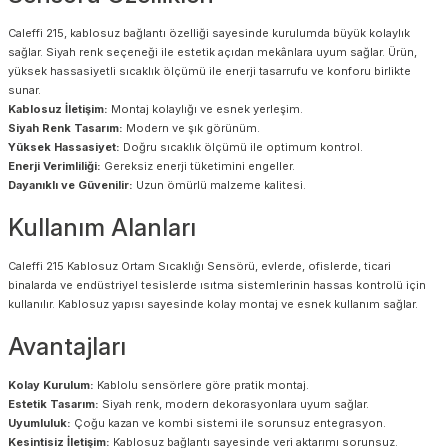
Caleffi 215, kablosuz bağlantı özelliği sayesinde kurulumda büyük kolaylık
sağlar. Siyah renk seçeneği ile estetik açıdan mekânlara uyum sağlar. Ürün,
yüksek hassasiyetli sıcaklık ölçümü ile enerji tasarrufu ve konforu birlikte
sunar.
Kablosuz İletişim:
Montaj kolaylığı ve esnek yerleşim.
Siyah Renk Tasarım:
Modern ve şık görünüm.
Yüksek Hassasiyet:
Doğru sıcaklık ölçümü ile optimum kontrol.
Enerji Verimliliği:
Gereksiz enerji tüketimini engeller.
Dayanıklı ve Güvenilir:
Uzun ömürlü malzeme kalitesi.
Kullanım Alanları
Caleffi 215 Kablosuz Ortam Sıcaklığı Sensörü, evlerde, ofislerde, ticari
binalarda ve endüstriyel tesislerde ısıtma sistemlerinin hassas kontrolü için
kullanılır. Kablosuz yapısı sayesinde kolay montaj ve esnek kullanım sağlar.
Avantajları
Kolay Kurulum:
Kablolu sensörlere göre pratik montaj.
Estetik Tasarım:
Siyah renk, modern dekorasyonlara uyum sağlar.
Uyumluluk:
Çoğu kazan ve kombi sistemi ile sorunsuz entegrasyon.
Kesintisiz İletişim:
Kablosuz bağlantı sayesinde veri aktarımı sorunsuz.