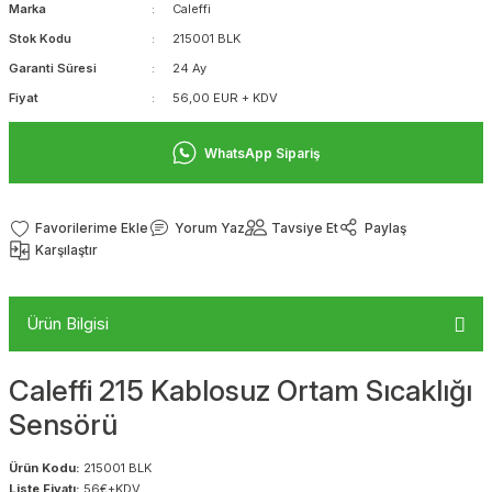
Marka
Caleffi
Stok Kodu
215001 BLK
Garanti Süresi
24 Ay
Fiyat
56,00 EUR + KDV
WhatsApp Sipariş
Yorum Yaz
Tavsiye Et
Paylaş
Karşılaştır
Ürün Bilgisi
Caleffi 215 Kablosuz Ortam Sıcaklığı
Sensörü
Ürün Kodu:
215001 BLK
Liste Fiyatı:
56€+KDV