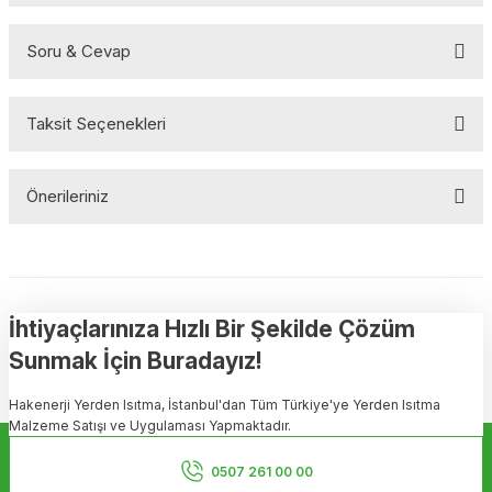
Soru & Cevap
Bu ürüne ilk yorumu siz yapın!
Taksit Seçenekleri
Yorum Yaz
Ürün hakkında henüz soru sorulmamış.
Önerileriniz
Soru Sor
Bu ürünün fiyat bilgisi, resim, ürün açıklamalarında ve diğer
konularda yetersiz gördüğünüz noktaları öneri formunu kullanarak
tarafımıza iletebilirsiniz.
Görüş ve önerileriniz için teşekkür ederiz.
İhtiyaçlarınıza Hızlı Bir Şekilde Çözüm
Sunmak İçin Buradayız!
Ürün resmi kalitesiz, bozuk veya görüntülenemiyor.
Hakenerji Yerden Isıtma, İstanbul'dan Tüm Türkiye'ye Yerden Isıtma
Ürün açıklamasında eksik bilgiler bulunuyor.
Malzeme Satışı ve Uygulaması Yapmaktadır.
Ürün bilgilerinde hatalar bulunuyor.
Kurumsal
Ürün fiyatı diğer sitelerden daha pahalı.
0507 261 00 00