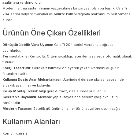
azaltmaya yardımcı olur.
Modern ısıtma sistemlerinin vazgeçilmez bir parçası olan bu başlık, Caleffi
204 serisi radyatör vanaları ile birlikte kullanıldığında maksimum performans
sunar.
Ürünün Öne Çıkan Özellikleri
Dönüştürülebilir Vana Uyumu:
Caleffi 204 serisi vanalarla doğrudan
uyumludur.
Termostatik Isı Kontrolü:
Ortam sıcaklığı, istenilen seviyede otomatik olarak
tutulur.
Enerji Tasarrufu:
Gereksiz ısıtmayı önleyerek yakıt tüketimini düşürür,
faturaları azaltır.
Kullanıcı Dostu Ayar Mekanizması:
Üzerindeki derece skalası sayesinde
sıcaklık ayarı hızlı ve kolaydır.
Kolay Montaj:
Teknik bilgi gerektirmez, kısa sürede kurulabilir.
Sessiz ve Dayanıklı:
Mekanik yapısı sayesinde sessiz çalışır ve uzun
ömürlüdür.
Modern Tasarım:
Estetik görünümü ile her türlü radyatöre uyum sağlar.
Kullanım Alanları
Kombili daireler