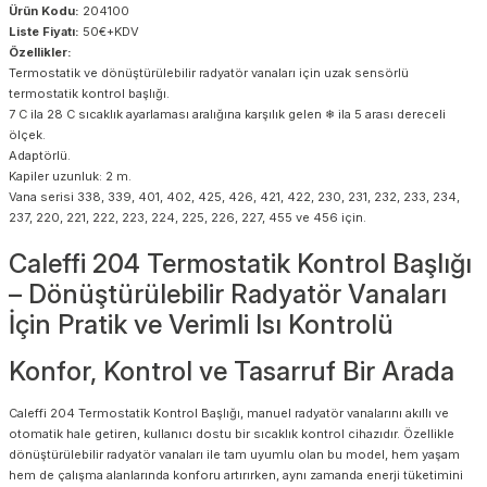
Ürün Kodu:
204100
Liste Fiyatı:
50€+KDV
Özellikler:
Termostatik ve dönüştürülebilir radyatör vanaları için uzak sensörlü
termostatik kontrol başlığı.
7 C ila 28 C sıcaklık ayarlaması aralığına karşılık gelen ❄ ila 5 arası dereceli
ölçek.
Adaptörlü.
Kapiler uzunluk: 2 m.
Vana serisi 338, 339, 401, 402, 425, 426, 421, 422, 230, 231, 232, 233, 234,
237, 220, 221, 222, 223, 224, 225, 226, 227, 455 ve 456 için.
Caleffi 204 Termostatik Kontrol Başlığı
– Dönüştürülebilir Radyatör Vanaları
İçin Pratik ve Verimli Isı Kontrolü
Konfor, Kontrol ve Tasarruf Bir Arada
Caleffi 204 Termostatik Kontrol Başlığı, manuel radyatör vanalarını akıllı ve
otomatik hale getiren, kullanıcı dostu bir sıcaklık kontrol cihazıdır. Özellikle
dönüştürülebilir radyatör vanaları ile tam uyumlu olan bu model, hem yaşam
hem de çalışma alanlarında konforu artırırken, aynı zamanda enerji tüketimini