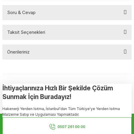
Soru & Cevap
Bu ürüne ilk yorumu siz yapın!
Taksit Seçenekleri
Yorum Yaz
Ürün hakkında henüz soru sorulmamış.
Önerileriniz
Soru Sor
Bu ürünün fiyat bilgisi, resim, ürün açıklamalarında ve diğer
konularda yetersiz gördüğünüz noktaları öneri formunu kullanarak
tarafımıza iletebilirsiniz.
Görüş ve önerileriniz için teşekkür ederiz.
İhtiyaçlarınıza Hızlı Bir Şekilde Çözüm
Sunmak İçin Buradayız!
Ürün resmi kalitesiz, bozuk veya görüntülenemiyor.
Hakenerji Yerden Isıtma, İstanbul'dan Tüm Türkiye'ye Yerden Isıtma
Ürün açıklamasında eksik bilgiler bulunuyor.
Malzeme Satışı ve Uygulaması Yapmaktadır.
Ürün bilgilerinde hatalar bulunuyor.
Kurumsal
Ürün fiyatı diğer sitelerden daha pahalı.
0507 261 00 00