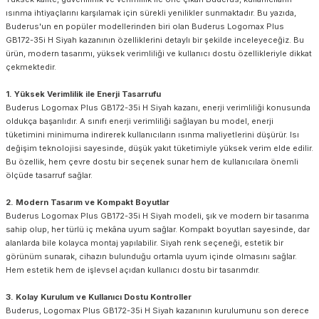
ısınma ihtiyaçlarını karşılamak için sürekli yenilikler sunmaktadır. Bu yazıda,
Buderus'un en popüler modellerinden biri olan Buderus Logomax Plus
GB172-35i H Siyah kazanının özelliklerini detaylı bir şekilde inceleyeceğiz. Bu
ürün, modern tasarımı, yüksek verimliliği ve kullanıcı dostu özellikleriyle dikkat
çekmektedir.
1. Yüksek Verimlilik ile Enerji Tasarrufu
Buderus Logomax Plus GB172-35i H Siyah kazanı, enerji verimliliği konusunda
oldukça başarılıdır. A sınıfı enerji verimliliği sağlayan bu model, enerji
tüketimini minimuma indirerek kullanıcıların ısınma maliyetlerini düşürür. Isı
değişim teknolojisi sayesinde, düşük yakıt tüketimiyle yüksek verim elde edilir.
Bu özellik, hem çevre dostu bir seçenek sunar hem de kullanıcılara önemli
ölçüde tasarruf sağlar.
2. Modern Tasarım ve Kompakt Boyutlar
Buderus Logomax Plus GB172-35i H Siyah modeli, şık ve modern bir tasarıma
sahip olup, her türlü iç mekâna uyum sağlar. Kompakt boyutları sayesinde, dar
alanlarda bile kolayca montaj yapılabilir. Siyah renk seçeneği, estetik bir
görünüm sunarak, cihazın bulunduğu ortamla uyum içinde olmasını sağlar.
Hem estetik hem de işlevsel açıdan kullanıcı dostu bir tasarımdır.
3. Kolay Kurulum ve Kullanıcı Dostu Kontroller
Buderus, Logomax Plus GB172-35i H Siyah kazanının kurulumunu son derece