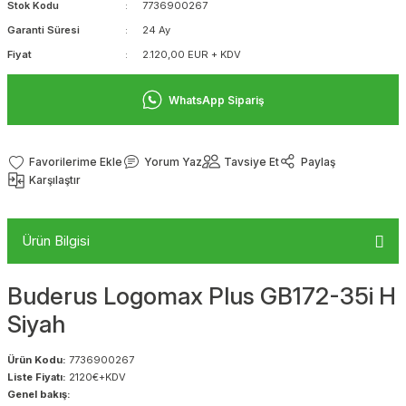
Stok Kodu
7736900267
Garanti Süresi
24 Ay
Fiyat
2.120,00 EUR + KDV
WhatsApp Sipariş
Yorum Yaz
Tavsiye Et
Paylaş
Karşılaştır
Ürün Bilgisi
Buderus Logomax Plus GB172-35i H
Siyah
Ürün Kodu:
7736900267
Liste Fiyatı:
2120€+KDV
Genel bakış: