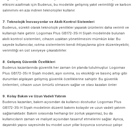
etkisini azaltmak için Buderus, bu modelde gelişmiş yakıt verimliliği ve karbon
salınımını en aza indiren teknolojiler kullanır.
7. Teknolojik İnovasyonlar ve Akıllı Kontrol Sistemleri
Buderus, sürekli olarak teknolojik yenilikler yaparak ürünlerini daha verimli ve
kullanışlı hale getirir. Logomax Plus GB172-35i H Siyah modelinde bulunan
akıllı kontrol sistemleri, cihazın uzaktan yönetilmesini mümkün kılar. Bu
sayede kullanıcılar, ısıtma sistemlerini kendi ihtiyaçlarına göre düzenleyebilir,
verimliliği en üst seviyeye çıkarabilirler.
8. Gelişmiş Güvenlik Özellikleri
Buderus kazanlarında güvenlik her zaman ön planda tutulmuştur. Logomax
Plus GB172-35i H Siyah modeli, aşırı ısınma, su eksikliği ve basınç artışı gibi
durumları algılayan gelişmiş güvenlik özelliklerine sahiptir. Bu güvenlik
önlemleri, cihazın uzun ömürlü olmasını sağlar ve olası kazaları önler.
9. Kolay Bakım ve Uzun Vadeli Yatırım
Buderus kazanları, bakım açısından da kullanıcı dostudur. Logomax Plus
GB172-35i H Siyah modelinin düzenli bakımı kolaydır ve uzun vadeli yatırım
sağlamaktadır. Bakım sırasında herhangi bir zorluk yaşanmaz, bu da
kullanıcıların zaman ve maliyet açısından tasarruf etmelerini sağlar. Ayrıca,
dayanıklı yapısı sayesinde bu model uzun yıllar boyunca sorunsuz çalışır.