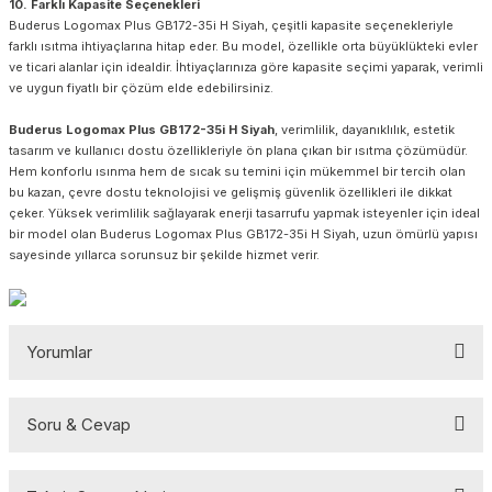
10. Farklı Kapasite Seçenekleri
Buderus Logomax Plus GB172-35i H Siyah, çeşitli kapasite seçenekleriyle
farklı ısıtma ihtiyaçlarına hitap eder. Bu model, özellikle orta büyüklükteki evler
ve ticari alanlar için idealdir. İhtiyaçlarınıza göre kapasite seçimi yaparak, verimli
ve uygun fiyatlı bir çözüm elde edebilirsiniz.
Buderus Logomax Plus GB172-35i H Siyah
, verimlilik, dayanıklılık, estetik
tasarım ve kullanıcı dostu özellikleriyle ön plana çıkan bir ısıtma çözümüdür.
Hem konforlu ısınma hem de sıcak su temini için mükemmel bir tercih olan
bu kazan, çevre dostu teknolojisi ve gelişmiş güvenlik özellikleri ile dikkat
çeker. Yüksek verimlilik sağlayarak enerji tasarrufu yapmak isteyenler için ideal
bir model olan Buderus Logomax Plus GB172-35i H Siyah, uzun ömürlü yapısı
sayesinde yıllarca sorunsuz bir şekilde hizmet verir.
Yorumlar
Soru & Cevap
Bu ürüne ilk yorumu siz yapın!