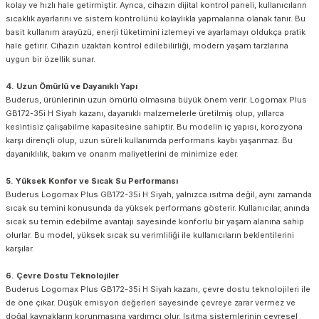
kolay ve hızlı hale getirmiştir. Ayrıca, cihazın dijital kontrol paneli, kullanıcıların
sıcaklık ayarlarını ve sistem kontrolünü kolaylıkla yapmalarına olanak tanır. Bu
basit kullanım arayüzü, enerji tüketimini izlemeyi ve ayarlamayı oldukça pratik
hale getirir. Cihazın uzaktan kontrol edilebilirliği, modern yaşam tarzlarına
uygun bir özellik sunar.
4. Uzun Ömürlü ve Dayanıklı Yapı
Buderus, ürünlerinin uzun ömürlü olmasına büyük önem verir. Logomax Plus
GB172-35i H Siyah kazanı, dayanıklı malzemelerle üretilmiş olup, yıllarca
kesintisiz çalışabilme kapasitesine sahiptir. Bu modelin iç yapısı, korozyona
karşı dirençli olup, uzun süreli kullanımda performans kaybı yaşanmaz. Bu
dayanıklılık, bakım ve onarım maliyetlerini de minimize eder.
5. Yüksek Konfor ve Sıcak Su Performansı
Buderus Logomax Plus GB172-35i H Siyah, yalnızca ısıtma değil, aynı zamanda
sıcak su temini konusunda da yüksek performans gösterir. Kullanıcılar, anında
sıcak su temin edebilme avantajı sayesinde konforlu bir yaşam alanına sahip
olurlar. Bu model, yüksek sıcak su verimliliği ile kullanıcıların beklentilerini
karşılar.
6. Çevre Dostu Teknolojiler
Buderus Logomax Plus GB172-35i H Siyah kazanı, çevre dostu teknolojileri ile
de öne çıkar. Düşük emisyon değerleri sayesinde çevreye zarar vermez ve
doğal kaynakların korunmasına yardımcı olur. Isıtma sistemlerinin çevresel