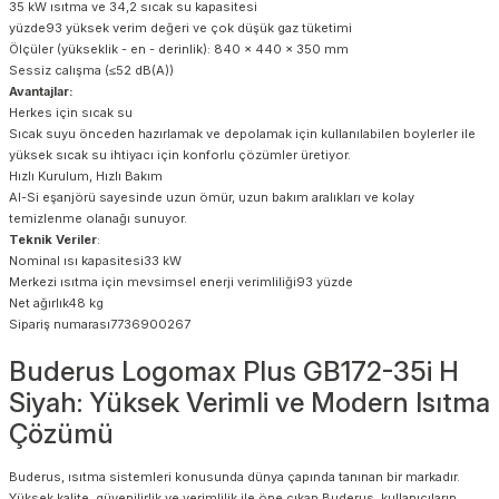
35 kW ısıtma ve 34,2 sıcak su kapasitesi
yüzde93 yüksek verim değeri ve çok düşük gaz tüketimi
Ölçüler (yükseklik - en - derinlik): 840 x 440 x 350 mm
Sessiz calışma (≤52 dB(A))
Avantajlar:
Herkes için sıcak su
Sıcak suyu önceden hazırlamak ve depolamak için kullanılabilen boylerler ile
yüksek sıcak su ihtiyacı için konforlu çözümler üretiyor.
Hızlı Kurulum, Hızlı Bakım
Al-Si eşanjörü sayesinde uzun ömür, uzun bakım aralıkları ve kolay
temizlenme olanağı sunuyor.
Teknik Veriler
:
Nominal ısı kapasitesi33 kW
Merkezi ısıtma için mevsimsel enerji verimliliği93 yüzde
Net ağırlık48 kg
Sipariş numarası7736900267
Buderus Logomax Plus GB172-35i H
Siyah: Yüksek Verimli ve Modern Isıtma
Çözümü
Buderus, ısıtma sistemleri konusunda dünya çapında tanınan bir markadır.
Yüksek kalite, güvenilirlik ve verimlilik ile öne çıkan Buderus, kullanıcıların