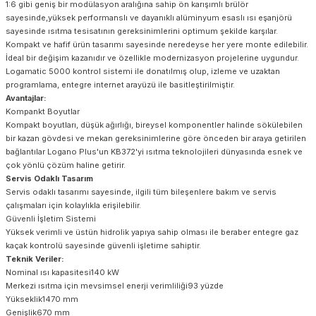
1:6 gibi geniş bir modülasyon aralığına sahip ön karışımlı brülör
sayesinde,yüksek performanslı ve dayanıklı alüminyum esaslı ısı eşanjörü
sayesinde ısıtma tesisatının gereksinimlerini optimum şekilde karşılar.
Kompakt ve hafif ürün tasarımı sayesinde neredeyse her yere monte edilebilir.
İdeal bir değişim kazanıdır ve özellikle modernizasyon projelerine uygundur.
Logamatic 5000 kontrol sistemi ile donatılmış olup, izleme ve uzaktan
programlama, entegre internet arayüzü ile basitleştirilmiştir.
Avantajlar:
Kompankt Boyutlar
Kompakt boyutları, düşük ağırlığı, bireysel komponentler halinde sökülebilen
bir kazan gövdesi ve mekan gereksinimlerine göre önceden bir araya getirilen
bağlantılar Logano Plus'un KB372'yi ısıtma teknolojileri dünyasında esnek ve
çok yönlü çözüm haline getirir.
Servis Odaklı Tasarım
Servis odaklı tasarımı sayesinde, ilgili tüm bileşenlere bakım ve servis
çalışmaları için kolaylıkla erişilebilir.
Güvenli İşletim Sistemi
Yüksek verimli ve üstün hidrolik yapıya sahip olması ile beraber entegre gaz
kaçak kontrolü sayesinde güvenli işletime sahiptir.
Teknik Veriler:
Nominal ısı kapasitesi140 kW
Merkezi ısıtma için mevsimsel enerji verimliliği93 yüzde
Yükseklik1470 mm
Genişlik670 mm