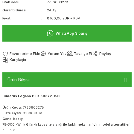
Stok Kodu
7736603278
Garanti Süresi
24 Ay
Fiyat
8.160,00 EUR + KDV
WhatsApp Sipariş
Yorum Yaz
Tavsiye Et
Paylaş
Karşılaştır
Ürün Bilgisi
Buderus Logano Plus KB372-150
Ürün Kodu:
7736603278
Liste Fiyatı:
8160€+KDV
Genel bakış:
75-300 kW'lık 6 farklı kapasite aralığı ile farklı mekanlar için model alternatifleri
bulunur