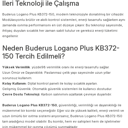
İleri Teknoloji ile Çalışma
Buderus Logano Plus KB372-150, modern teknolojiyle donatılmış bir cihazdır.
Modülasyonlu brülör ve akıllı kontrol sistemleri, enerji tasarrufu sağlarken aynı
zamanda ısınma performansını en üst düzeye çıkarır. Bu teknoloji sayesinde,
ihtiyaç duyulan sıcaklık her zaman sabit tutulur ve gereksiz enerji tüketimi
engellenir.
Neden Buderus Logano Plus KB372-
150 Tercih Edilmeli?
Yüksek Verimlilik
: yüzde98 verimlilik oranı ile enerji tasarrufu sağlar.
Uzun Ömür ve Dayanıklılık: Paslanmaz çelik yapı sayesinde uzun yıllar
sorunsuz kullanım.
Kolay Kullanım:
Dijital kontrol paneli ile kolay sıcaklık ayarları.
Gelişmiş Güvenlik: Otomatik güvenlik sistemleri ile kullanıcı dostudur.
Çevre Dostu Teknoloji:
Karbon salınımını azaltarak çevreye duyarlıdır.
Buderus Logano Plus KB372-150
, güvenilirliği, verimliliği ve dayanıklılığı ile
mükemmel bir kombi seçeneğidir. Eğer siz de yüksek kaliteli, enerji verimli ve
uzun ömürlü bir ısıtma sistemi arıyorsanız, Buderus Logano Plus KB372-150
tam aradığınız model olabilir. Bu kombi, hem ev sahipleri hem de işletmeler
için mükemmel bir ısınma çözümü sunmaktadır.