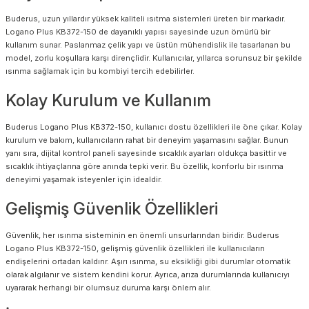
Buderus, uzun yıllardır yüksek kaliteli ısıtma sistemleri üreten bir markadır.
Logano Plus KB372-150 de dayanıklı yapısı sayesinde uzun ömürlü bir
kullanım sunar. Paslanmaz çelik yapı ve üstün mühendislik ile tasarlanan bu
model, zorlu koşullara karşı dirençlidir. Kullanıcılar, yıllarca sorunsuz bir şekilde
ısınma sağlamak için bu kombiyi tercih edebilirler.
Kolay Kurulum ve Kullanım
Buderus Logano Plus KB372-150, kullanıcı dostu özellikleri ile öne çıkar. Kolay
kurulum ve bakım, kullanıcıların rahat bir deneyim yaşamasını sağlar. Bunun
yanı sıra, dijital kontrol paneli sayesinde sıcaklık ayarları oldukça basittir ve
sıcaklık ihtiyaçlarına göre anında tepki verir. Bu özellik, konforlu bir ısınma
deneyimi yaşamak isteyenler için idealdir.
Gelişmiş Güvenlik Özellikleri
Güvenlik, her ısınma sisteminin en önemli unsurlarından biridir. Buderus
Logano Plus KB372-150, gelişmiş güvenlik özellikleri ile kullanıcıların
endişelerini ortadan kaldırır. Aşırı ısınma, su eksikliği gibi durumlar otomatik
olarak algılanır ve sistem kendini korur. Ayrıca, arıza durumlarında kullanıcıyı
uyararak herhangi bir olumsuz duruma karşı önlem alır.