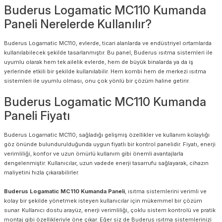
Buderus Logamatic MC110 Kumanda
Paneli Nerelerde Kullanılır?
Buderus Logamatic MC110, evlerde, ticari alanlarda ve endüstriyel ortamlarda
kullanılabilecek şekilde tasarlanmıştır. Bu panel, Buderus ısıtma sistemleri ile
uyumlu olarak hem tek ailelik evlerde, hem de büyük binalarda ya da iş
yerlerinde etkili bir şekilde kullanılabilir. Hem kombi hem de merkezi ısıtma
sistemleri ile uyumlu olması, onu çok yönlü bir çözüm haline getirir.
Buderus Logamatic MC110 Kumanda
Paneli Fiyatı
Buderus Logamatic MC110, sağladığı gelişmiş özellikler ve kullanım kolaylığı
göz önünde bulundurulduğunda uygun fiyatlı bir kontrol panelidir. Fiyatı, enerji
verimliliği, konfor ve uzun ömürlü kullanım gibi önemli avantajlarla
dengelenmiştir. Kullanıcılar, uzun vadede enerji tasarrufu sağlayarak, cihazın
maliyetini hızla çıkarabilirler.
Buderus Logamatic MC110 Kumanda Paneli
, ısıtma sistemlerini verimli ve
kolay bir şekilde yönetmek isteyen kullanıcılar için mükemmel bir çözüm
sunar. Kullanıcı dostu arayüz, enerji verimliliği, çoklu sistem kontrolü ve pratik
montaj gibi özellikleriyle öne çıkar. Eğer siz de Buderus ısıtma sistemlerinizi