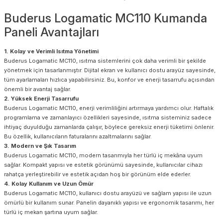
Buderus Logamatic MC110 Kumanda
Paneli Avantajları
1. Kolay ve Verimli Isıtma Yönetimi
Buderus Logamatic MC110, ısıtma sistemlerini çok daha verimli bir şekilde
yönetmek için tasarlanmıştır. Dijital ekran ve kullanıcı dostu arayüz sayesinde,
tüm ayarlamaları hızlıca yapabilirsiniz. Bu, konfor ve enerji tasarrufu açısından
önemli bir avantaj sağlar.
2. Yüksek Enerji Tasarrufu
Buderus Logamatic MC110, enerji verimliliğini artırmaya yardımcı olur. Haftalık
programlama ve zamanlayıcı özellikleri sayesinde, ısıtma sisteminiz sadece
ihtiyaç duyulduğu zamanlarda çalışır, böylece gereksiz enerji tüketimi önlenir.
Bu özellik, kullanıcıların faturalarını azaltmalarını sağlar.
3. Modern ve Şık Tasarım
Buderus Logamatic MC110, modern tasarımıyla her türlü iç mekâna uyum
sağlar. Kompakt yapısı ve estetik görünümü sayesinde, kullanıcılar cihazı
rahatça yerleştirebilir ve estetik açıdan hoş bir görünüm elde ederler.
4. Kolay Kullanım ve Uzun Ömür
Buderus Logamatic MC110, kullanıcı dostu arayüzü ve sağlam yapısı ile uzun
ömürlü bir kullanım sunar. Panelin dayanıklı yapısı ve ergonomik tasarımı, her
türlü iç mekan şartına uyum sağlar.