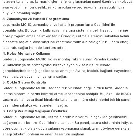
isteyen kullanıcılar, karmaşık işlemlerle karşılaşmadan panel üzerinden kolayca
ayar yapabilirler. Bu özellik, ev kullanıcıları ve profesyonel tesisatçılar için
büyük bir avantaj sağlar.
3. Zamanlayıcı ve Haftalık Programlama
Logamatic MC110, zamanlayıcı ve haftalık programlama özellikleri ile
donatılmıştır. Bu özellik, kullanıcıların ısıtma sistemini belirli saat dilimlerine
göre programlamasına imkan tanır. Örneğin, ısıtma sistemini sabahları belirli
bir saatte başlatıp, akşamları ise kapatmak mümkün hale gelir. Bu, hem enerji
tasarrufu sağlar hem de konforu artırır.
4. Kolay Montaj ve Kullanım
Buderus Logamatic MC110, kolay montaj imkanı sunar. Panelin kurulumu,
kullanıcının ya da profesyonel bir teknisyenin kısa bir süre içinde
gerçekleştirebileceği şekilde tasarlanmıştır. Ayrıca, kablolu bağlantı sayesinde,
kesintisiz ve güvenli bir çalışma sağlar.
5. Çoklu Sistem Kontrolü
Buderus Logamatic MC110, sadece tek bir cihazı değil, birden fazla Buderus
ısıtma sistemi cihazını kontrol etme kapasitesine sahiptir. Bu, özellikle büyük
yaşam alanları veya ticari binalarda kullanıcıların tüm sistemlerini tek bir panel
üzerinden rahatça yönetmelerini sağlar.
6. Enerji Verimliliği Sağlayan Özellikler
Buderus Logamatic MC110, ısıtma sisteminin verimli bir şekilde çalışmasını
sağlayan akıllı kontrol özelliklerine sahiptir. Bu panel, ısıtma sisteminin ihtiyaca
göre otomatik olarak güç ayarlarını yapmasına olanak tanır, böylece gereksiz
enerji tüketimi önlenir ve enerji tasarrufu sağlanır.