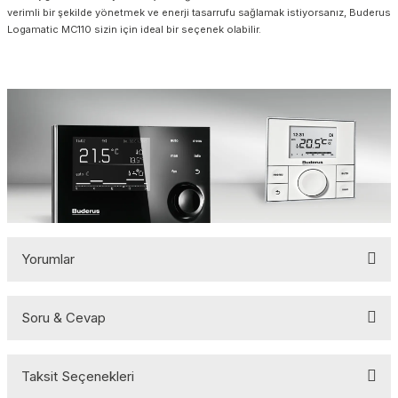
verimli bir şekilde yönetmek ve enerji tasarrufu sağlamak istiyorsanız, Buderus
Logamatic MC110 sizin için ideal bir seçenek olabilir.
Yorumlar
Soru & Cevap
Bu ürüne ilk yorumu siz yapın!
Taksit Seçenekleri
Yorum Yaz
Ürün hakkında henüz soru sorulmamış.