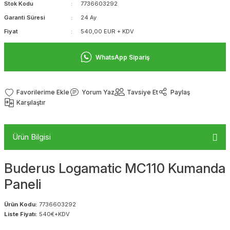
Stok Kodu
7736603292
Garanti Süresi
24 Ay
Fiyat
540,00 EUR + KDV
WhatsApp Sipariş
Yorum Yaz
Tavsiye Et
Paylaş
Karşılaştır
Ürün Bilgisi
Buderus Logamatic MC110 Kumanda
Paneli
Ürün Kodu:
7736603292
Liste Fiyatı:
540€+KDV