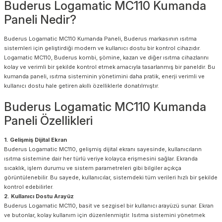
Buderus Logamatic MC110 Kumanda
Paneli Nedir?
Buderus Logamatic MC110 Kumanda Paneli, Buderus markasının ısıtma
sistemleri için geliştirdiği modern ve kullanıcı dostu bir kontrol cihazıdır.
Logamatic MC110, Buderus kombi, şömine, kazan ve diğer ısıtma cihazlarını
kolay ve verimli bir şekilde kontrol etmek amacıyla tasarlanmış bir paneldir. Bu
kumanda paneli, ısıtma sisteminin yönetimini daha pratik, enerji verimli ve
kullanıcı dostu hale getiren akıllı özelliklerle donatılmıştır.
Buderus Logamatic MC110 Kumanda
Paneli Özellikleri
1. Gelişmiş Dijital Ekran
Buderus Logamatic MC110, gelişmiş dijital ekranı sayesinde, kullanıcıların
ısıtma sistemine dair her türlü veriye kolayca erişmesini sağlar. Ekranda
sıcaklık, işlem durumu ve sistem parametreleri gibi bilgiler açıkça
görüntülenebilir. Bu sayede, kullanıcılar, sistemdeki tüm verileri hızlı bir şekilde
kontrol edebilirler.
2. Kullanıcı Dostu Arayüz
Buderus Logamatic MC110, basit ve sezgisel bir kullanıcı arayüzü sunar. Ekran
ve butonlar, kolay kullanım için düzenlenmiştir. Isıtma sistemini yönetmek