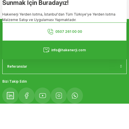
Sunmak İçin Buradayız!
Ürün resmi kalitesiz, bozuk veya görüntülenemiyor.
Hakenerji Yerden Isıtma, İstanbul'dan Tüm Türkiye'ye Yerden Isıtma
Ürün açıklamasında eksik bilgiler bulunuyor.
Malzeme Satışı ve Uygulaması Yapmaktadır.
Ürün bilgilerinde hatalar bulunuyor.
Kurumsal
Ürün fiyatı diğer sitelerden daha pahalı.
0507 261 00 00
Bu ürüne benzer farklı alternatifler olmalı.
Hizmetler
info@hakenerji.com
Referanslar
Gönder
Bizi Takip Edin