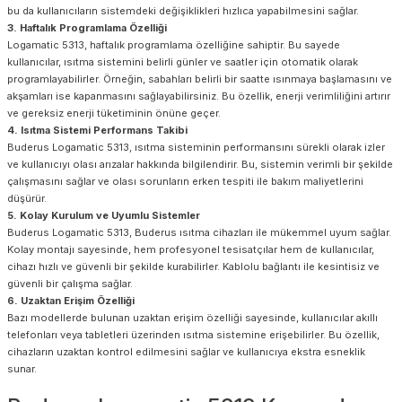
bu da kullanıcıların sistemdeki değişiklikleri hızlıca yapabilmesini sağlar.
3. Haftalık Programlama Özelliği
Logamatic 5313, haftalık programlama özelliğine sahiptir. Bu sayede
kullanıcılar, ısıtma sistemini belirli günler ve saatler için otomatik olarak
programlayabilirler. Örneğin, sabahları belirli bir saatte ısınmaya başlamasını ve
akşamları ise kapanmasını sağlayabilirsiniz. Bu özellik, enerji verimliliğini artırır
ve gereksiz enerji tüketiminin önüne geçer.
4. Isıtma Sistemi Performans Takibi
Buderus Logamatic 5313, ısıtma sisteminin performansını sürekli olarak izler
ve kullanıcıyı olası arızalar hakkında bilgilendirir. Bu, sistemin verimli bir şekilde
çalışmasını sağlar ve olası sorunların erken tespiti ile bakım maliyetlerini
düşürür.
5. Kolay Kurulum ve Uyumlu Sistemler
Buderus Logamatic 5313, Buderus ısıtma cihazları ile mükemmel uyum sağlar.
Kolay montajı sayesinde, hem profesyonel tesisatçılar hem de kullanıcılar,
cihazı hızlı ve güvenli bir şekilde kurabilirler. Kablolu bağlantı ile kesintisiz ve
güvenli bir çalışma sağlar.
6. Uzaktan Erişim Özelliği
Bazı modellerde bulunan uzaktan erişim özelliği sayesinde, kullanıcılar akıllı
telefonları veya tabletleri üzerinden ısıtma sistemine erişebilirler. Bu özellik,
cihazların uzaktan kontrol edilmesini sağlar ve kullanıcıya ekstra esneklik
sunar.