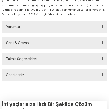
yönetmek için mükemmel bir çözümdür. Enerji verimliliği, kolay kullanım,
performans izleme ve gelişmiş programlama özellikleri sunar. Eğer Buderus
ısıtma cihazlarınız ile uyumlu, verimli ve pratik bir kumanda paneli arıyorsanız,
Buderus Logamatic 5313 sizin için ideal bir tercih olacaktır.
Yorumlar
Soru & Cevap
Bu ürüne ilk yorumu siz yapın!
Taksit Seçenekleri
Yorum Yaz
Ürün hakkında henüz soru sorulmamış.
Önerileriniz
Soru Sor
Bu ürünün fiyat bilgisi, resim, ürün açıklamalarında ve diğer
konularda yetersiz gördüğünüz noktaları öneri formunu kullanarak
tarafımıza iletebilirsiniz.
Görüş ve önerileriniz için teşekkür ederiz.
İhtiyaçlarınıza Hızlı Bir Şekilde Çözüm