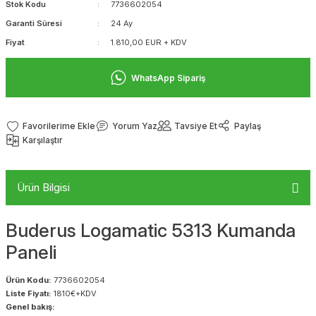
Stok Kodu
7736602054
Garanti Süresi
24 Ay
Fiyat
1.810,00 EUR + KDV
WhatsApp Sipariş
Yorum Yaz
Tavsiye Et
Paylaş
Karşılaştır
Ürün Bilgisi
Buderus Logamatic 5313 Kumanda
Paneli
Ürün Kodu:
7736602054
Liste Fiyatı:
1810€+KDV
Genel bakış: