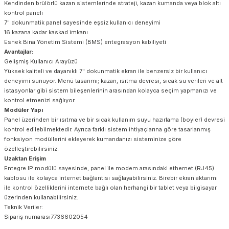
Kendinden brülörlü kazan sistemlerinde strateji, kazan kumanda veya blok altı
kontrol paneli
7" dokunmatik panel sayesinde eşsiz kullanıcı deneyimi
16 kazana kadar kaskad imkanı
Esnek Bina Yönetim Sistemi (BMS) entegrasyon kabiliyeti
Avantajlar:
Gelişmiş Kullanıcı Arayüzü
Yüksek kaliteli ve dayanıklı 7" dokunmatik ekran ile benzersiz bir kullanıcı
deneyimi sunuyor. Menü tasarımı; kazan, ısıtma devresi, sıcak su verileri ve alt
istasyonlar gibi sistem bileşenlerinin arasından kolayca seçim yapmanızı ve
kontrol etmenizi sağlıyor.
Modüler Yapı
Panel üzerinden bir ısıtma ve bir sıcak kullanım suyu hazırlama (boyler) devresi
kontrol edilebilmektedir. Ayrıca farklı sistem ihtiyaçlarına göre tasarlanmış
fonksiyon modüllerini ekleyerek kumandanızı sisteminize göre
özelleştirebilirsiniz.
Uzaktan Erişim
Entegre IP modülü sayesinde, panel ile modem arasındaki ethernet (RJ45)
kablosu ile kolayca internet bağlantısı sağlayabilirsiniz. Birebir ekran aktarımı
ile kontrol özelliklerini internete bağlı olan herhangi bir tablet veya bilgisayar
üzerinden kullanabilirsiniz.
Teknik Veriler:
Sipariş numarası7736602054