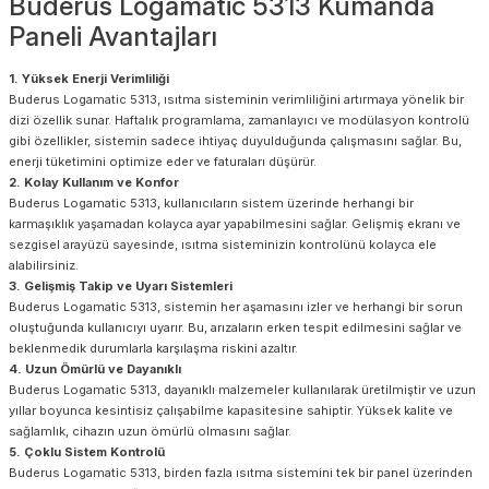
Buderus Logamatic 5313 Kumanda
Paneli Avantajları
1. Yüksek Enerji Verimliliği
Buderus Logamatic 5313, ısıtma sisteminin verimliliğini artırmaya yönelik bir
dizi özellik sunar. Haftalık programlama, zamanlayıcı ve modülasyon kontrolü
gibi özellikler, sistemin sadece ihtiyaç duyulduğunda çalışmasını sağlar. Bu,
enerji tüketimini optimize eder ve faturaları düşürür.
2. Kolay Kullanım ve Konfor
Buderus Logamatic 5313, kullanıcıların sistem üzerinde herhangi bir
karmaşıklık yaşamadan kolayca ayar yapabilmesini sağlar. Gelişmiş ekranı ve
sezgisel arayüzü sayesinde, ısıtma sisteminizin kontrolünü kolayca ele
alabilirsiniz.
3. Gelişmiş Takip ve Uyarı Sistemleri
Buderus Logamatic 5313, sistemin her aşamasını izler ve herhangi bir sorun
oluştuğunda kullanıcıyı uyarır. Bu, arızaların erken tespit edilmesini sağlar ve
beklenmedik durumlarla karşılaşma riskini azaltır.
4. Uzun Ömürlü ve Dayanıklı
Buderus Logamatic 5313, dayanıklı malzemeler kullanılarak üretilmiştir ve uzun
yıllar boyunca kesintisiz çalışabilme kapasitesine sahiptir. Yüksek kalite ve
sağlamlık, cihazın uzun ömürlü olmasını sağlar.
5. Çoklu Sistem Kontrolü
Buderus Logamatic 5313, birden fazla ısıtma sistemini tek bir panel üzerinden