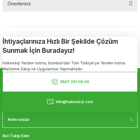
Önerileriniz
Soru Sor
Bu ürünün fiyat bilgisi, resim, ürün açıklamalarında ve diğer
konularda yetersiz gördüğünüz noktaları öneri formunu kullanarak
tarafımıza iletebilirsiniz.
Görüş ve önerileriniz için teşekkür ederiz.
İhtiyaçlarınıza Hızlı Bir Şekilde Çözüm
Sunmak İçin Buradayız!
Ürün resmi kalitesiz, bozuk veya görüntülenemiyor.
Hakenerji Yerden Isıtma, İstanbul'dan Tüm Türkiye'ye Yerden Isıtma
Ürün açıklamasında eksik bilgiler bulunuyor.
Malzeme Satışı ve Uygulaması Yapmaktadır.
Ürün bilgilerinde hatalar bulunuyor.
Kurumsal
Ürün fiyatı diğer sitelerden daha pahalı.
0507 261 00 00
Bu ürüne benzer farklı alternatifler olmalı.
Hizmetler
info@hakenerji.com
Referanslar
Gönder
Bizi Takip Edin