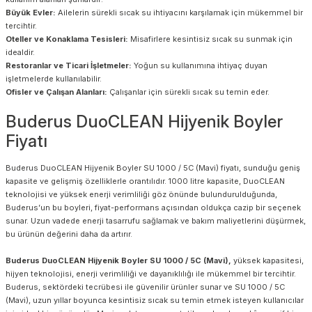
Büyük Evler:
Ailelerin sürekli sıcak su ihtiyacını karşılamak için mükemmel bir
tercihtir.
Oteller ve Konaklama Tesisleri:
Misafirlere kesintisiz sıcak su sunmak için
idealdir.
Restoranlar ve Ticari İşletmeler:
Yoğun su kullanımına ihtiyaç duyan
işletmelerde kullanılabilir.
Ofisler ve Çalışan Alanları:
Çalışanlar için sürekli sıcak su temin eder.
Buderus DuoCLEAN Hijyenik Boyler
Fiyatı
Buderus DuoCLEAN Hijyenik Boyler SU 1000 / 5C (Mavi) fiyatı, sunduğu geniş
kapasite ve gelişmiş özelliklerle orantılıdır. 1000 litre kapasite, DuoCLEAN
teknolojisi ve yüksek enerji verimliliği göz önünde bulundurulduğunda,
Buderus’un bu boyleri, fiyat-performans açısından oldukça cazip bir seçenek
sunar. Uzun vadede enerji tasarrufu sağlamak ve bakım maliyetlerini düşürmek,
bu ürünün değerini daha da artırır.
Buderus DuoCLEAN Hijyenik Boyler SU 1000 / 5C (Mavi),
yüksek kapasitesi,
hijyen teknolojisi, enerji verimliliği ve dayanıklılığı ile mükemmel bir tercihtir.
Buderus, sektördeki tecrübesi ile güvenilir ürünler sunar ve SU 1000 / 5C
(Mavi), uzun yıllar boyunca kesintisiz sıcak su temin etmek isteyen kullanıcılar