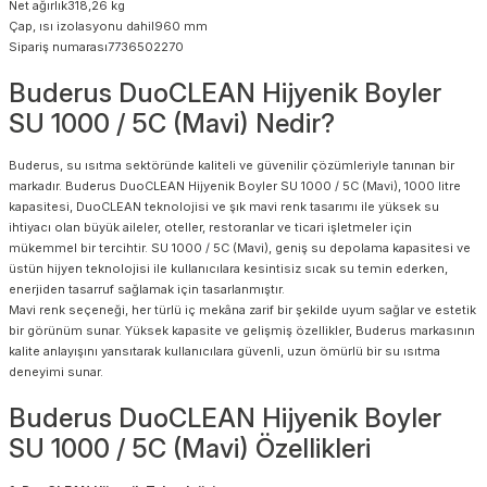
Net ağırlık318,26 kg
Çap, ısı izolasyonu dahil960 mm
Sipariş numarası7736502270
Buderus DuoCLEAN Hijyenik Boyler
SU 1000 / 5C (Mavi) Nedir?
Buderus, su ısıtma sektöründe kaliteli ve güvenilir çözümleriyle tanınan bir
markadır. Buderus DuoCLEAN Hijyenik Boyler SU 1000 / 5C (Mavi), 1000 litre
kapasitesi, DuoCLEAN teknolojisi ve şık mavi renk tasarımı ile yüksek su
ihtiyacı olan büyük aileler, oteller, restoranlar ve ticari işletmeler için
mükemmel bir tercihtir. SU 1000 / 5C (Mavi), geniş su depolama kapasitesi ve
üstün hijyen teknolojisi ile kullanıcılara kesintisiz sıcak su temin ederken,
enerjiden tasarruf sağlamak için tasarlanmıştır.
Mavi renk seçeneği, her türlü iç mekâna zarif bir şekilde uyum sağlar ve estetik
bir görünüm sunar. Yüksek kapasite ve gelişmiş özellikler, Buderus markasının
kalite anlayışını yansıtarak kullanıcılara güvenli, uzun ömürlü bir su ısıtma
deneyimi sunar.
Buderus DuoCLEAN Hijyenik Boyler
SU 1000 / 5C (Mavi) Özellikleri