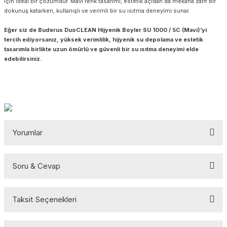
için ideal bir çözümdür. Mavi renk tasarımı, estetik açıdan da mekâna zarif bir
dokunuş katarken, kullanışlı ve verimli bir su ısıtma deneyimi sunar.
Eğer siz de Buderus DuoCLEAN Hijyenik Boyler SU 1000 / 5C (Mavi)’yi
tercih ediyorsanız, yüksek verimlilik, hijyenik su depolama ve estetik
tasarımla birlikte uzun ömürlü ve güvenli bir su ısıtma deneyimi elde
edebilirsiniz.
Yorumlar
Soru & Cevap
Bu ürüne ilk yorumu siz yapın!
Taksit Seçenekleri
Yorum Yaz
Ürün hakkında henüz soru sorulmamış.