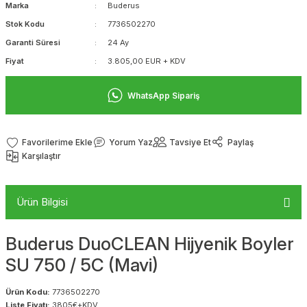
Marka
Buderus
Stok Kodu
7736502270
Garanti Süresi
24 Ay
Fiyat
3.805,00 EUR + KDV
WhatsApp Sipariş
Yorum Yaz
Tavsiye Et
Paylaş
Karşılaştır
Ürün Bilgisi
Buderus DuoCLEAN Hijyenik Boyler
SU 750 / 5C (Mavi)
Ürün Kodu:
7736502270
Liste Fiyatı:
3805€+KDV