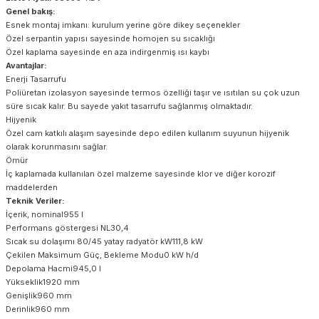
Genel bakış:
Esnek montaj imkanı: kurulum yerine göre dikey seçenekler
Özel serpantin yapısı sayesinde homojen su sıcaklığı
Özel kaplama sayesinde en aza indirgenmiş ısı kaybı
Avantajlar:
Enerji Tasarrufu
Poliüretan izolasyon sayesinde termos özelliği taşır ve ısıtılan su çok uzun
süre sıcak kalır. Bu sayede yakıt tasarrufu sağlanmış olmaktadır.
Hijyenik
Özel cam katkılı alaşım sayesinde depo edilen kullanım suyunun hijyenik
olarak korunmasını sağlar.
Ömür
İç kaplamada kullanılan özel malzeme sayesinde klor ve diğer korozif
maddelerden
Teknik Veriler:
İçerik, nominal955 l
Performans göstergesi NL30,4
Sıcak su dolaşımı 80/45 yatay radyatör kW111,8 kW
Çekilen Maksimum Güç, Bekleme Modu0 kW h/d
Depolama Hacmi945,0 l
Yükseklik1920 mm
Genişlik960 mm
Derinlik960 mm