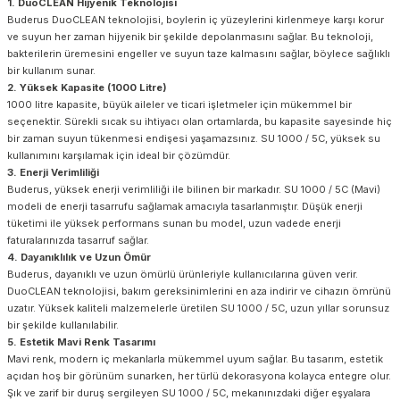
1. DuoCLEAN Hijyenik Teknolojisi
Buderus DuoCLEAN teknolojisi, boylerin iç yüzeylerini kirlenmeye karşı korur
ve suyun her zaman hijyenik bir şekilde depolanmasını sağlar. Bu teknoloji,
bakterilerin üremesini engeller ve suyun taze kalmasını sağlar, böylece sağlıklı
bir kullanım sunar.
2. Yüksek Kapasite (1000 Litre)
1000 litre kapasite, büyük aileler ve ticari işletmeler için mükemmel bir
seçenektir. Sürekli sıcak su ihtiyacı olan ortamlarda, bu kapasite sayesinde hiç
bir zaman suyun tükenmesi endişesi yaşamazsınız. SU 1000 / 5C, yüksek su
kullanımını karşılamak için ideal bir çözümdür.
3. Enerji Verimliliği
Buderus, yüksek enerji verimliliği ile bilinen bir markadır. SU 1000 / 5C (Mavi)
modeli de enerji tasarrufu sağlamak amacıyla tasarlanmıştır. Düşük enerji
tüketimi ile yüksek performans sunan bu model, uzun vadede enerji
faturalarınızda tasarruf sağlar.
4. Dayanıklılık ve Uzun Ömür
Buderus, dayanıklı ve uzun ömürlü ürünleriyle kullanıcılarına güven verir.
DuoCLEAN teknolojisi, bakım gereksinimlerini en aza indirir ve cihazın ömrünü
uzatır. Yüksek kaliteli malzemelerle üretilen SU 1000 / 5C, uzun yıllar sorunsuz
bir şekilde kullanılabilir.
5. Estetik Mavi Renk Tasarımı
Mavi renk, modern iç mekanlarla mükemmel uyum sağlar. Bu tasarım, estetik
açıdan hoş bir görünüm sunarken, her türlü dekorasyona kolayca entegre olur.
Şık ve zarif bir duruş sergileyen SU 1000 / 5C, mekanınızdaki diğer eşyalara