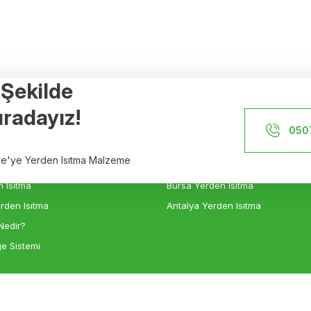
r Şekilde
Referanslar
radayız!
İstanbul Yerden Isıtma
050
n Isıtma
İzmir Yerden Isıtma
iye'ye Yerden Isıtma Malzeme
sıtma
Ankara Yerden Isıtma
 Isıtma
Bursa Yerden Isıtma
rden Isıtma
Antalya Yerden Isıtma
Nedir?
e Sistemi