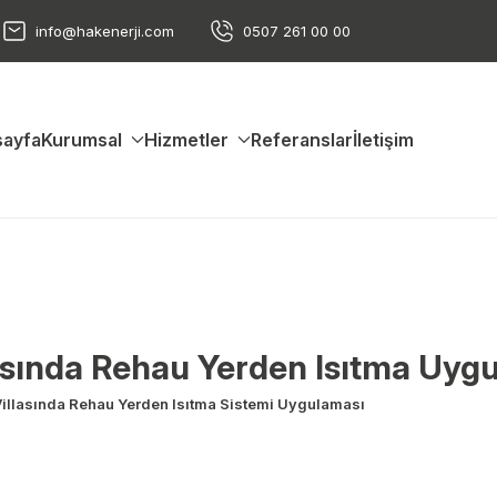
info@hakenerji.com
0507 261 00 00
ayfa
Kurumsal
Hizmetler
Referanslar
İletişim
lasında Rehau Yerden Isıtma Uyg
Villasında Rehau Yerden Isıtma Sistemi Uygulaması