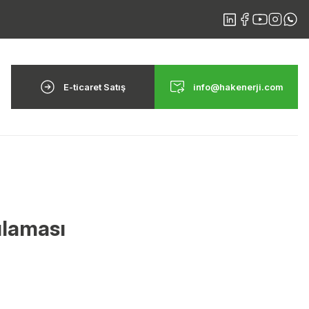
E-ticaret Satış
info@hakenerji.com
ulaması