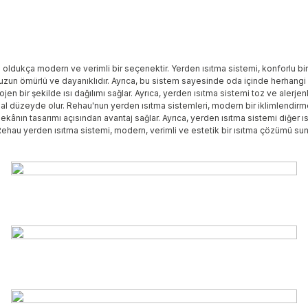
oldukça modern ve verimli bir seçenektir. Yerden ısıtma sistemi, konforlu bir 
 uzun ömürlü ve dayanıklıdır. Ayrıca, bu sistem sayesinde oda içinde herhangi 
en bir şekilde ısı dağılımı sağlar. Ayrıca, yerden ısıtma sistemi toz ve alerjen
imal düzeyde olur. Rehau'nun yerden ısıtma sistemleri, modern bir iklimlendirm
nın tasarımı açısından avantaj sağlar. Ayrıca, yerden ısıtma sistemi diğer ıs
ehau yerden ısıtma sistemi, modern, verimli ve estetik bir ısıtma çözümü sunma