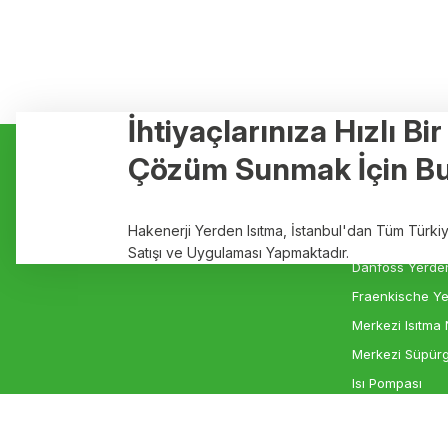
İhtiyaçlarınıza Hızlı Bi
Kurumsal
Hizmetler
Çözüm Sunmak İçin Bu
Hakkımızda
Yerden Isıtma
Markalar
Elektrikli Yerde
Hakenerji Yerden Isıtma, İstanbul'dan Tüm Türk
İletişim
Rehau Yerden I
Satışı ve Uygulaması Yapmaktadır.
Danfoss Yerden
Fraenkische Ye
Merkezi Isıtma 
Merkezi Süpürg
Isı Pompası