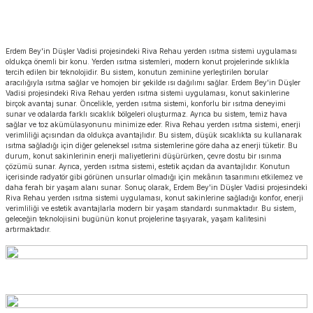
Erdem Bey'in Düşler Vadisi projesindeki Riva Rehau yerden ısıtma sistemi uygulaması
oldukça önemli bir konu. Yerden ısıtma sistemleri, modern konut projelerinde sıklıkla
tercih edilen bir teknolojidir. Bu sistem, konutun zeminine yerleştirilen borular
aracılığıyla ısıtma sağlar ve homojen bir şekilde ısı dağılımı sağlar. Erdem Bey'in Düşler
Vadisi projesindeki Riva Rehau yerden ısıtma sistemi uygulaması, konut sakinlerine
birçok avantaj sunar. Öncelikle, yerden ısıtma sistemi, konforlu bir ısıtma deneyimi
sunar ve odalarda farklı sıcaklık bölgeleri oluşturmaz. Ayrıca bu sistem, temiz hava
sağlar ve toz akümülasyonunu minimize eder. Riva Rehau yerden ısıtma sistemi, enerji
verimliliği açısından da oldukça avantajlıdır. Bu sistem, düşük sıcaklıkta su kullanarak
ısıtma sağladığı için diğer geleneksel ısıtma sistemlerine göre daha az enerji tüketir. Bu
durum, konut sakinlerinin enerji maliyetlerini düşürürken, çevre dostu bir ısınma
çözümü sunar. Ayrıca, yerden ısıtma sistemi, estetik açıdan da avantajlıdır. Konutun
içerisinde radyatör gibi görünen unsurlar olmadığı için mekânın tasarımını etkilemez ve
daha ferah bir yaşam alanı sunar. Sonuç olarak, Erdem Bey'in Düşler Vadisi projesindeki
Riva Rehau yerden ısıtma sistemi uygulaması, konut sakinlerine sağladığı konfor, enerji
verimliliği ve estetik avantajlarla modern bir yaşam standardı sunmaktadır. Bu sistem,
geleceğin teknolojisini bugünün konut projelerine taşıyarak, yaşam kalitesini
artırmaktadır.