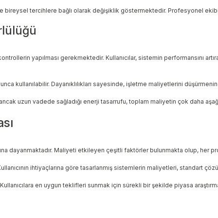
 bireysel tercihlere bağlı olarak değişiklik göstermektedir. Profesyonel eki
rlülüğü
ontrollerin yapılması gerekmektedir. Kullanıcılar, sistemin performansını artır
unca kullanılabilir. Dayanıklılıkları sayesinde, işletme maliyetlerini düşürmeni
 ancak uzun vadede sağladığı enerji tasarrufu, toplam maliyetin çok daha aşağıd
ası
na dayanmaktadır. Maliyeti etkileyen çeşitli faktörler bulunmakta olup, her pr
 Kullanıcının ihtiyaçlarına göre tasarlanmış sistemlerin maliyetleri, standart ç
llanıcılara en uygun teklifleri sunmak için sürekli bir şekilde piyasa araştır