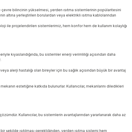
 çevre bilincinin yükselmesi, yerden ısıtma sistemlerinin popülaritesini
nin altına yerleştirilen borulardan veya elektrikli ısıtma kablolarından
ji ile projelendirilen sistemlerimiz, hem konfor hem de kullanım kolaylığı
eriyle kıyaslandığında, bu sistemler enerji verimliliği açısından daha
.
a alerji hastalığı olan bireyler için bu sağlık açısından büyük bir avantaj
ekanın estetiğine katkıda bulunurlar. Kullanıcılar, mekanlarını diledikleri
r çözümdür. Kullanıcılar, bu sistemlerin avantajlarından yararlanarak daha az
li bir şekilde ısıtılması gerektiğinden, yerden ısıtma sistemi hem