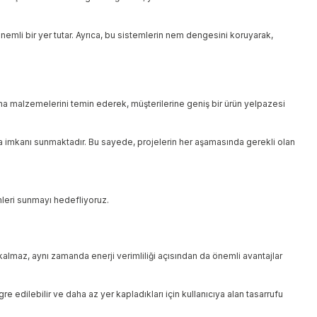
nemli bir yer tutar. Ayrıca, bu sistemlerin nem dengesini koruyarak,
ıtma malzemelerini temin ederek, müşterilerine geniş bir ürün yelpazesi
a imkanı sunmaktadır. Bu sayede, projelerin her aşamasında gerekli olan
mleri sunmayı hedefliyoruz.
 kalmaz, aynı zamanda enerji verimliliği açısından da önemli avantajlar
re edilebilir ve daha az yer kapladıkları için kullanıcıya alan tasarrufu