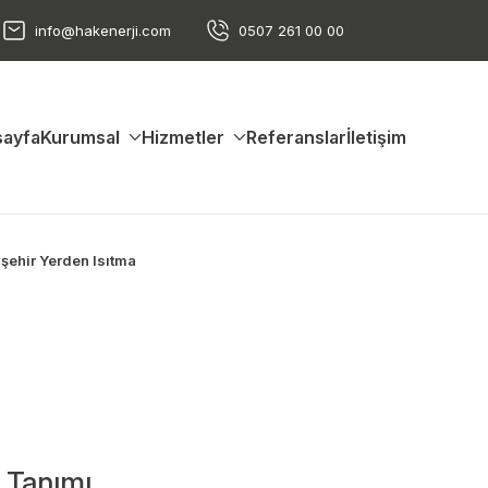
info@hakenerji.com
0507 261 00 00
ayfa
Kurumsal
Hizmetler
Referanslar
İletişim
şehir Yerden Isıtma
 Tanımı