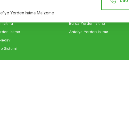
050
n Isıtma
İzmir Yerden Isıtma
iye'ye Yerden Isıtma Malzeme
sıtma
Ankara Yerden Isıtma
 Isıtma
Bursa Yerden Isıtma
rden Isıtma
Antalya Yerden Isıtma
Nedir?
e Sistemi