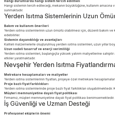
Hangi durumlarda hangi sistem tercih edilmeli
Hangi sistemin tercih edileceği, mekanın büyüklüğüne, kullanım amacına ve
sunmaktadır.
Yerden Isıtma Sistemlerinin Uzun Ömü
Bakım ve kullanım önerileri
Yerden ısıtma sistemlerinin uzun ömürlü olabilmesi için, düzenli bakım ve k
edebilirler.
Sistemin dayanıklılığı ve avantajları
Kaliteli malzemelerle oluşturulmuş yerden ısıtma sistemleri, uzun yıllar boy
Uzun vadeli tasarruf ve enerji verimliliği
Yerden ısıtma sistemleri, başlangıçta yüksek yatırım maliyetlerine sahiptir
etkiler yaratmaktadır.
Nevşehir Yerden Isıtma Fiyatlandırm
Metrekare hesaplamaları ve maliyetler
Yerden ısıtma sistemlerinin fiyatları, projeye özel metrekare hesaplamaları
Proje bazlı fiyat farklılıkları
Yerden ısıtma sistemlerinde proje bazlı fiyat farklılıkları oluşabilmektedir.
Müşteri memnuniyetine dayalı fiyat politikası
Firmamız, müşteri memnuniyetine dayalı fiyat politikası benimsemektedir. Ku
İş Güvenliği ve Uzman Desteği
Profesyonel ekiplerin önemi