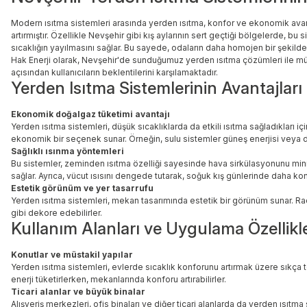
Modern ısıtma sistemleri arasında yerden ısıtma, konfor ve ekonomik avanta
artırmıştır. Özellikle Nevşehir gibi kış aylarının sert geçtiği bölgelerde, b
sıcaklığın yayılmasını sağlar. Bu sayede, odaların daha homojen bir şekilde
Hak Enerji olarak, Nevşehir'de sunduğumuz yerden ısıtma çözümleri ile müş
açısından kullanıcıların beklentilerini karşılamaktadır.
Yerden Isıtma Sistemlerinin Avantajları
Ekonomik doğalgaz tüketimi avantajı
Yerden ısıtma sistemleri, düşük sıcaklıklarda da etkili ısıtma sağladıkları 
ekonomik bir seçenek sunar. Örneğin, sulu sistemler güneş enerjisi veya d
Sağlıklı ısınma yöntemleri
Bu sistemler, zeminden ısıtma özelliği sayesinde hava sirkülasyonunu minimi
sağlar. Ayrıca, vücut ısısını dengede tutarak, soğuk kış günlerinde daha kon
Estetik görünüm ve yer tasarrufu
Yerden ısıtma sistemleri, mekan tasarımında estetik bir görünüm sunar. Radya
gibi dekore edebilirler.
Kullanım Alanları ve Uygulama Özellikle
Konutlar ve müstakil yapılar
Yerden ısıtma sistemleri, evlerde sıcaklık konforunu artırmak üzere sıkça ter
enerji tüketirlerken, mekanlarında konforu artırabilirler.
Ticari alanlar ve büyük binalar
Alışveriş merkezleri, ofis binaları ve diğer ticari alanlarda da yerden ısıtma