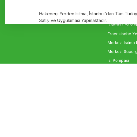
Markalar
Elektrikli Yerde
Hakenerji Yerden Isıtma, İstanbul'dan Tüm Türk
İletişim
Rehau Yerden I
Satışı ve Uygulaması Yapmaktadır.
Danfoss Yerden
Fraenkische Ye
Merkezi Isıtma 
Merkezi Süpürg
Isı Pompası