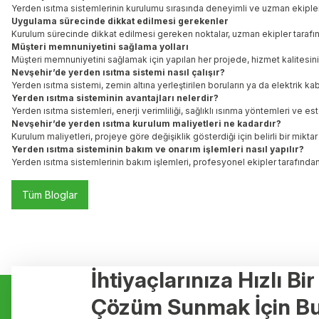
Yerden ısıtma sistemlerinin kurulumu sırasında deneyimli ve uzman ekipleri
Uygulama sürecinde dikkat edilmesi gerekenler
Kurulum sürecinde dikkat edilmesi gereken noktalar, uzman ekipler tarafın
Müşteri memnuniyetini sağlama yolları
Müşteri memnuniyetini sağlamak için yapılan her projede, hizmet kalitesinin 
Nevşehir’de yerden ısıtma sistemi nasıl çalışır?
Yerden ısıtma sistemi, zemin altına yerleştirilen boruların ya da elektrik kab
Yerden ısıtma sisteminin avantajları nelerdir?
Yerden ısıtma sistemleri, enerji verimliliği, sağlıklı ısınma yöntemleri ve e
Nevşehir’de yerden ısıtma kurulum maliyetleri ne kadardır?
Kurulum maliyetleri, projeye göre değişiklik gösterdiği için belirli bir mi
Yerden ısıtma sisteminin bakım ve onarım işlemleri nasıl yapılır?
Yerden ısıtma sistemlerinin bakım işlemleri, profesyonel ekipler tarafında
Tüm Bloglar
İhtiyaçlarınıza Hızlı Bi
Kurumsal
Hizmetler
Çözüm Sunmak İçin Bu
Hakkımızda
Yerden Isıtma