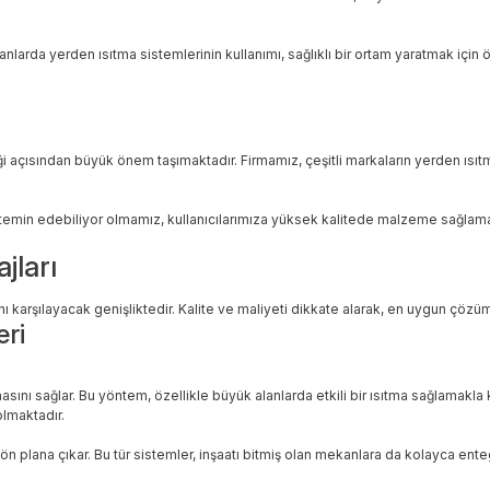
arda yerden ısıtma sistemlerinin kullanımı, sağlıklı bir ortam yaratmak için ö
liği açısından büyük önem taşımaktadır. Firmamız, çeşitli markaların yerden ıs
 temin edebiliyor olmamız, kullanıcılarımıza yüksek kalitede malzeme sağlam
jları
ı karşılayacak genişliktedir. Kalite ve maliyeti dikkate alarak, en uygun çözü
eri
asını sağlar. Bu yöntem, özellikle büyük alanlarda etkili bir ısıtma sağlamakla
lmaktadır.
e ön plana çıkar. Bu tür sistemler, inşaatı bitmiş olan mekanlara da kolayca enteg