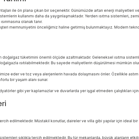
jları ile ön plana çıkan bir seçenektir. Günümüzde artan enerji maliyetleri ve
u sistemlerin kullanımı daha da yaygınlaşmaktadır. Yerden ısıtma sistemleri, zemi
 ısınmasına olanak tanır.
teri memnuniyetini önceliğimiz haline getirmiş bulunmaktayız. Modern teknolo
için doğalgaz tüketimini önemli ölçüde azaltmaktadır. Geleneksel ısıtma sisteml
oğalgazla ısıtılabilmektedir. Bu sayede maliyetlerin düşürülmesi mümkün olur
ze eder ve toz veya alerjenlerin havada dolaşmasını önler. Özellikle astım vey
forlu bir yaşam alanı sunar.
törler gibi yer kaplamazlar ve duvarlarda yer işgal etmeden çalıştıkları için m
ri
cih edilmektedir. Müstakil konutlar, daireler ve villa gibi yapılar için ideal bi
 sistemleri sıklıkla tercih edilmektedir. Bu tür mekanlarda, büyük alanların etki