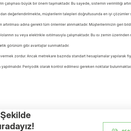
n çalışması büyük bir önem taşımaktadır. Bu sayede, sistemin verimliliği artır
dan değerlendirilmekte, müşterilerin talepleri doğrultusunda en iyi çözümler 
artırılması adına gerekli tüm önlemler alınmaktadır. Müşterilerimizin geri bild
lolarının su veya elektrikle ısıtılmasıyla çalışmaktadır. Bu ısı zemin üzerinden 
stetik görünüm gibi avantajlar sunmaktadır.
ktar vermek zordur. Ancak metrekare bazında standart hesaplamalar yapılarak fiy
n yapılmalıdır. Periyodik olarak kontrol edilmesi gereken noktalar bulunmaktad
r Şekilde
Referanslar
radayız!
İstanbul Yerden Isıtma