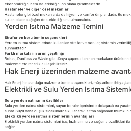
ekonomikliğini hem de etkinliğini ön plana çıkarmaktadır.
Hastaneler ve diğer özel mekanlar
Hastaneler gibi özel mekanlarda da hijyen ve konfor ön plandadır. Bu mekanl
kullanıcıların sağlığını desteklediği unutulmamalıdır.
Yerden Isıtma Malzeme Temini
Strafor ve boru temin seçenekleri
Yerden ısıtma sistemlerinde kullanılan strafor ve borular, sistemin verimli
sunmaktadır.
Farklı markaların ürün çeşitliliği
Rehau, Danfoss ve Wavin gibi dünya çapında tanınan markaların ürünlerini
malzemelere rahatlıkla ulaşabilirsiniz.
Hak Enerji üzerinden malzeme avanta
Hak Enerji’nin sunduğu malzeme temin seçenekleri, müşterilerin ihtiyaçların
Elektrikli ve Sulu Yerden Isıtma Sisteml
Sulu yerden ısıtmanın özellikleri
Sulu yerden ısıtma sistemleri, suyun borular içerisinde dolaşarak ısı yaratm
sunar. Suyu daha düşük sıcaklıklarda kullanarak ısıtma sağlamak mümkün o
Elektrikli yerden ısıtma sistemlerinin avantajları
Elektrikli yerden ısıtma sistemleri ise, hızlı ısınma ve soğuma özellikleri il
sağlar.