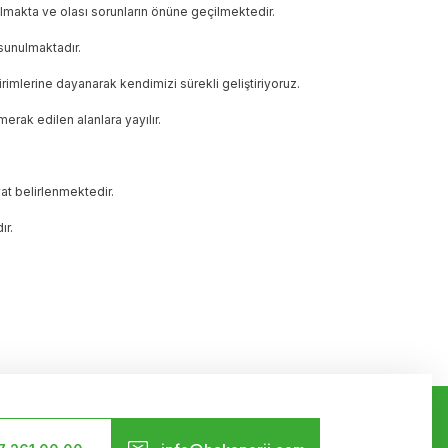
ılmakta ve olası sorunların önüne geçilmektedir.
sunulmaktadır.
irimlerine dayanarak kendimizi sürekli geliştiriyoruz.
merak edilen alanlara yayılır.
at belirlenmektedir.
ır.
Bizi Takip Edin