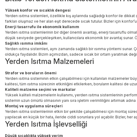
Yüksek konfor ve sıcaklık dengesi
Yerden ısıtma sistemleri, özellikle kış aylarında sağladığı konfor ile dik
farkları oluşmaz ve her alan eşit derecede sıcak tutulur. Bizler için konfor
Enerji tasarrufu ile ekonomik kullanım
Yerden ısıtma sistemlerinin bir diğer önemli avantajı, enerji tasarruflu olma
düşük seviyede gerçekleşirken, kullanıcılara ekonomik bir avantaj sunar. Ö
Sağlıklı ısınma imkânı
Yerden ısıtma sistemleri, aynı zamanda sağlıklı bir ısınma yöntemi sunar. Çünk
oldukça faydalıdır. Bizim açımızdan, sadece sıcak bir ortam yaratmak değil,
Yerden Isıtma Malzemeleri
Strafor ve boruların önemi
Yerden ısıtma sisteminin etkin çalışabilmesi için kullanılan malzemeler büyük
kalitesi, tüm ısıtma sürecinin etkinliğini etkilerken, boruların kalitesi de uz
Kaliteli malzeme seçimi ve markalar
Yüksek kaliteli malzemelerin kullanımı, yerden ısıtma sistemlerinin perform
sistemin uzun ömürlü olmasının yanı sıra işletim verimliliğini artırmak adın
Montaj ve uygulama süreçleri
Yerden ısıtma sistemlerinin etkin bir şekilde çalışabilmesi için montaj sür
yapılacak en küçük bir hata, ileride ciddi sorunlara yol açabilir. Bizler, he
Yerden Isıtma İşlevselliği
Düşük sıcaklıkta yüksek verim