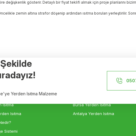
eğişkenlik gösterir. Detaylı bir fiyat teklifi almak için proje planlarını biziml
ncelikle zemin altına strafor döşenip ardından ısıtma boruları yerleştirilir. 
r Şekilde
Referanslar
radayız!
İstanbul Yerden Isıtma
050
n Isıtma
İzmir Yerden Isıtma
iye'ye Yerden Isıtma Malzeme
sıtma
Ankara Yerden Isıtma
 Isıtma
Bursa Yerden Isıtma
rden Isıtma
Antalya Yerden Isıtma
Nedir?
e Sistemi