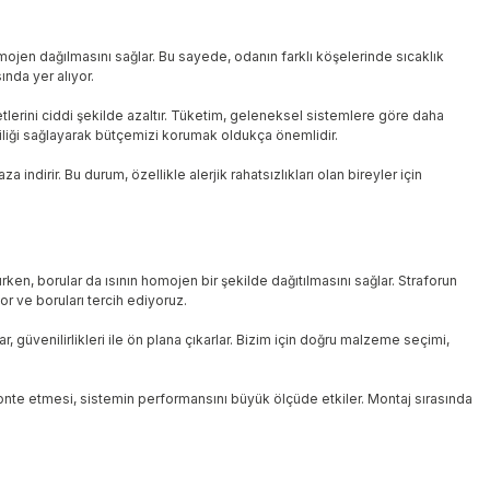
mojen dağılmasını sağlar. Bu sayede, odanın farklı köşelerinde sıcaklık
ında yer alıyor.
iyetlerini ciddi şekilde azaltır. Tüketim, geleneksel sistemlere göre daha
liliği sağlayarak bütçemizi korumak oldukça önemlidir.
ndirir. Bu durum, özellikle alerjik rahatsızlıkları olan bireyler için
ırken, borular da ısının homojen bir şekilde dağıtılmasını sağlar. Straforun
for ve boruları tercih ediyoruz.
güvenilirlikleri ile ön plana çıkarlar. Bizim için doğru malzeme seçimi,
 monte etmesi, sistemin performansını büyük ölçüde etkiler. Montaj sırasında