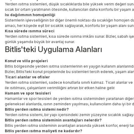
Yerden ısıtma sistemleri, düşük sıcaklıklarda bile yüksek verim değeri suna
sıcak bir ortam yaratmanın ötesinde, kullanıcıları daha konforlu bir yaşam a
Isı dağılımının homojenliği
Sistemlerin işlevselliğinin bir diğer önemli noktası da sıcaklığın homojen dağ
amacı, her köşede eşit bir sıcaklık sağlayarak, konforlu bir yaşam alanı sun
Kısa sürede ısınma süreci
Yerden ısıtma sistemleri, kısa sürede ısınma imkânı sunar. Bizler, sabah işe 
günlük yaşamda büyük bir avantaj sunar.
Bitlis'teki Uygulama Alanları
Konut ve villa projeleri
Bitlis bölgesinde yerden ısıtma sistemlerinin en yaygın kullanım alanlarından
Bizler, Bitlis'teki konut projelerinde bu sistemleri tercih ederek, yaşam alan
Ticari alanlar ve ofisler
Yerden ısıtma sistemleri, sadece konutlarla sınırlı kalmaz. Ticari alanlar ve
ile ısıtılması, çalışanların verimliliğini artıran bir etken haline gelir.
Hamam ve spor tesisleri
Hamamlar ve spor tesisleri de yerden ısıtma sisteminden yararlanan diğer ala
geleneksel alanlarda, ısının zeminden yayılması, kullanıcıların daha iyi bir
Bitlis yerden ısıtma sistemi nedir?
Yerden ısıtma sistemi, bir yapı içerisindeki zemin yüzeyine sıcaklık sağlayan b
Bitlis yerden ısıtma sisteminin avantajları nelerdir?
Bitlis yerden ısıtma sisteminin avantajları arasında yüksek konfor, enerji tasa
Bitlis yerden ısıtma maliyeti ne kadardır?