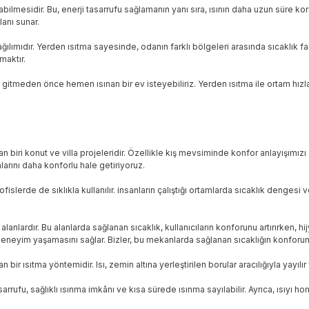
bilmesidir. Bu, enerji tasarrufu sağlamanın yanı sıra, ısının daha uzun süre k
lanı sunar.
ılımıdır. Yerden ısıtma sayesinde, odanın farklı bölgeleri arasında sıcaklık fark
maktır.
gitmeden önce hemen ısınan bir ev isteyebiliriz. Yerden ısıtma ile ortam hızla 
 biri konut ve villa projeleridir. Özellikle kış mevsiminde konfor anlayışımızı a
larını daha konforlu hale getiriyoruz.
 ofislerde de sıklıkla kullanılır. insanların çalıştığı ortamlarda sıcaklık denge
nlardır. Bu alanlarda sağlanan sıcaklık, kullanıcıların konforunu artırırken, h
 deneyim yaşamasını sağlar. Bizler, bu mekanlarda sağlanan sıcaklığın konforunu
ir ısıtma yöntemidir. Isı, zemin altına yerleştirilen borular aracılığıyla yayılır
rrufu, sağlıklı ısınma imkânı ve kısa sürede ısınma sayılabilir. Ayrıca, ısıyı hom