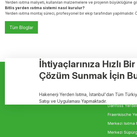
Yerden ısıtma maliyeti, kullanılan malzemelere ve projenin büyüklüğüne göre d
Bitlis yerden ısıtma sistemi nasıl kurulur?
Yerden ısıtma montaj süreci, profesyonel bir ekip tarafından yapılmalıdır. Ö
Tüm Bloglar
İhtiyaçlarınıza Hızlı Bi
Kurumsal
Hizmetler
Çözüm Sunmak İçin Bu
Hakkımızda
Yerden Isıtma
Markalar
Elektrikli Yerde
Hakenerji Yerden Isıtma, İstanbul'dan Tüm Türk
İletişim
Rehau Yerden I
Satışı ve Uygulaması Yapmaktadır.
Danfoss Yerden
Fraenkische Ye
Merkezi Isıtma 
Merkezi Süpürg