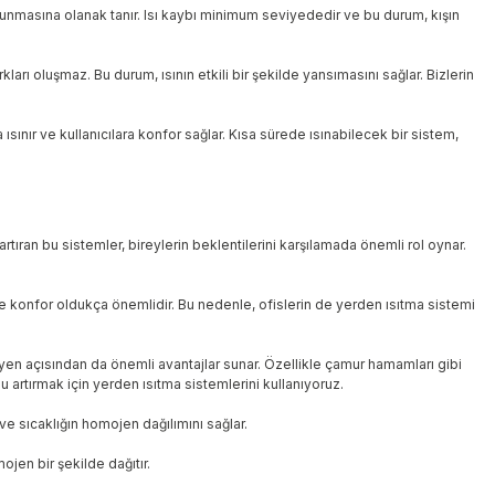
orunmasına olanak tanır. Isı kaybı minimum seviyededir ve bu durum, kışın
ları oluşmaz. Bu durum, ısının etkili bir şekilde yansımasını sağlar. Bizlerin
ısınır ve kullanıcılara konfor sağlar. Kısa sürede ısınabilecek bir sistem,
rtıran bu sistemler, bireylerin beklentilerini karşılamada önemli rol oynar.
si ve konfor oldukça önemlidir. Bu nedenle, ofislerin de yerden ısıtma sistemi
ijyen açısından da önemli avantajlar sunar. Özellikle çamur hamamları gibi
 artırmak için yerden ısıtma sistemlerini kullanıyoruz.
 ve sıcaklığın homojen dağılımını sağlar.
ojen bir şekilde dağıtır.