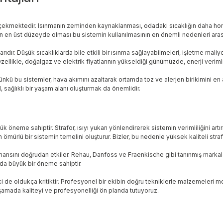
kat çekmektedir. Isınmanın zeminden kaynaklanması, odadaki sıcaklığın daha ho
’un en üst düzeyde olması bu sistemin kullanılmasının en önemli nedenleri aras
larıdır. Düşük sıcaklıklarda bile etkili bir ısınma sağlayabilmeleri, işletme mal
zellikle, doğalgaz ve elektrik fiyatlarının yükseldiği günümüzde, enerji verim
ü bu sistemler, hava akımını azaltarak ortamda toz ve alerjen birikimini en aza i
 sağlıklı bir yaşam alanı oluşturmak da önemlidir.
 öneme sahiptir. Strafor, ısıyı yukarı yönlendirerek sistemin verimliliğini artır
un ömürlü bir sistemin temelini oluşturur. Bizler, bu nedenle yüksek kaliteli stra
ansını doğrudan etkiler. Rehau, Danfoss ve Fraenkische gibi tanınmış markalar, 
a da büyük bir öneme sahiptir.
eci de oldukça kritiktir. Profesyonel bir ekibin doğru tekniklerle malzemeleri
r aşamada kaliteyi ve profesyonelliği ön planda tutuyoruz.