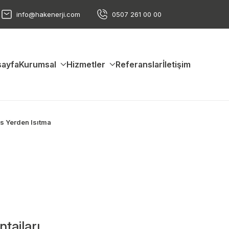
info@hakenerji.com
0507 261 00 00
ayfa
Kurumsal
Hizmetler
Referanslar
İletişim
is Yerden Isıtma
ntajları