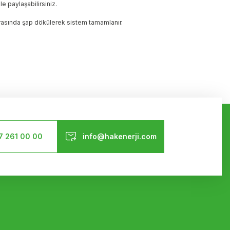
e paylaşabilirsiniz.
Sonrasında şap dökülerek sistem tamamlanır.
Bizi Takip Edin
7 261 00 00
info@hakenerji.com