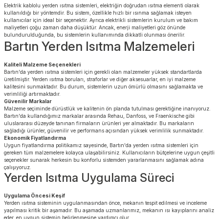
Elektrik kablolu yerden ısıtma sistemleri, elektriğin doğrudan ısıtma elementi olarak
kullanıldığı bir yöntemdir. Bu sistem, özellikle hızlı bir ısınma sağlamak isteyen
kullanıcılar için ideal bir seçenektir. Ayrıca elektrikli sistemlerin kurulum ve bakım
maliyetleri çoğu zaman daha düşüktür. Ancak, enerji maliyetleri göz önünde
bulundurulduğunda, bu sistemlerin kullanımında dikkatli olunması önerilir.
Bartın Yerden Isıtma Malzemeleri
Kaliteli Malzeme Seçenekleri
Bartın'da yerden ısıtma sistemleri için gerekli olan malzemeler yüksek standartlarda
üretilmiştir. Yerden ısıtma boruları, straforlar ve diğer aksesuarlar, en iyi malzeme
kalitesini sunmaktadır. Bu durum, sistemlerin uzun ömürlü olmasını sağlamakta ve
verimliliği artırmaktadır.
Güvenilir Markalar
Malzeme seçiminde dürüstlük ve kalitenin ön planda tutulması gerektiğine inanıyoruz.
Bartın'da kullandığımız markalar arasında Rehau, Danfoss, ve Fraenkische gibi
uluslararası düzeyde tanınan firmaların ürünleri yer almaktadır. Bu markaların
sağladığı ürünler, güvenilir ve performans açısından yüksek verimlilik sunmaktadır.
Ekonomik Fiyatlandırma
Uygun fiyatlandırma politikamız sayesinde, Bartın'da yerden ısıtma sistemleri için
gereken tüm malzemelere kolayca ulaşabilirsiniz. Kullanıcıların bütçelerine uygun çeşitli
seçenekler sunarak herkesin bu konforlu sistemden yararlanmasını sağlamak adına
çalışıyoruz.
Yerden Isıtma Uygulama Süreci
Uygulama Öncesi Keşif
Yerden ısıtma sisteminin uygulanmasından önce, mekanın tespit edilmesi ve inceleme
yapılması kritik bir aşamadır. Bu aşamada uzmanlarımız, mekanın ısı kayıplarını analiz
eder, en uygun sistemin belirlenmesine yardımcı olur.