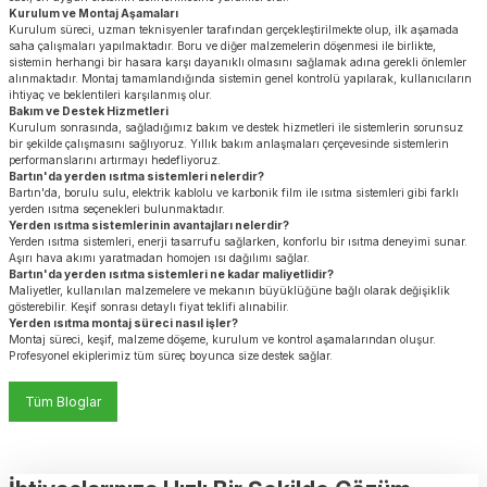
Kurulum ve Montaj Aşamaları
Kurulum süreci, uzman teknisyenler tarafından gerçekleştirilmekte olup, ilk aşamada
saha çalışmaları yapılmaktadır. Boru ve diğer malzemelerin döşenmesi ile birlikte,
sistemin herhangi bir hasara karşı dayanıklı olmasını sağlamak adına gerekli önlemler
alınmaktadır. Montaj tamamlandığında sistemin genel kontrolü yapılarak, kullanıcıların
ihtiyaç ve beklentileri karşılanmış olur.
Bakım ve Destek Hizmetleri
Kurulum sonrasında, sağladığımız bakım ve destek hizmetleri ile sistemlerin sorunsuz
bir şekilde çalışmasını sağlıyoruz. Yıllık bakım anlaşmaları çerçevesinde sistemlerin
performanslarını artırmayı hedefliyoruz.
Bartın'da yerden ısıtma sistemleri nelerdir?
Bartın'da, borulu sulu, elektrik kablolu ve karbonik film ile ısıtma sistemleri gibi farklı
yerden ısıtma seçenekleri bulunmaktadır.
Yerden ısıtma sistemlerinin avantajları nelerdir?
Yerden ısıtma sistemleri, enerji tasarrufu sağlarken, konforlu bir ısıtma deneyimi sunar.
Aşırı hava akımı yaratmadan homojen ısı dağılımı sağlar.
Bartın'da yerden ısıtma sistemleri ne kadar maliyetlidir?
Maliyetler, kullanılan malzemelere ve mekanın büyüklüğüne bağlı olarak değişiklik
gösterebilir. Keşif sonrası detaylı fiyat teklifi alınabilir.
Yerden ısıtma montaj süreci nasıl işler?
Montaj süreci, keşif, malzeme döşeme, kurulum ve kontrol aşamalarından oluşur.
Profesyonel ekiplerimiz tüm süreç boyunca size destek sağlar.
Tüm Bloglar