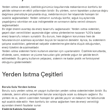
Yerden ısıtma sistemleri, özellikle günümüz koşullarında mekanlarımızı konforlu bir
şekilde ısıtmanın en etkili yollarından biridir. Bu yöntem, ısının topraktan yukarıya doğru
dağılması prensibiyle çalışmakta olup, mekânlarımızın her köşesinde homojen bir
sıcaklık sağlamaktadır. Yerden ısıtmanın sunduğu konfor, soğuk kış aylarında
yaşadığımız sıkıntıları en aza indirgemekte ve ısınmanın daha verimli olmasını
sağlamaktadır.
Bir diğer önemli avantajı da enerji tasarrufu sağlamasıdır. Yerden ısıtma sistemleri,
geçerli olan verimlilikleri sayesinde diğer ısıtma yöntemlerine nazaran %30’a kadar
enerji tasarrufu imkanı sunabilir. Bu durum, hem doğanın korunması hem de
faturalarımızın azalması açısından büyük bir kazanım demektir. Ayrıca, bu sistemlerin
çalışma sıcaklıkları, geleneksel radyatör sistemlerine göre daha düşük olduğundan,
enerji tüketimi de azalmaktadır.
Yerden ısıtma sistemleri farklı kullanım alanları için uyarlanabilir. Özellikle konutlarda,
ofislerde, cami, restoran ve yüzme havuzları gibi yerlerde yoğun bir şekilde tercih
edilmektedir. Bu geniş kullanım yelpazesi, sistemin ne kadar pratik ve fonksiyonel
olduğunu göstermektedir.
Yerden Isıtma Çeşitleri
Borulu Sulu Yerden Isıtma
Borulu sulu yerden ısıtma, en yaygın kullanılan yerden ısıtma sistemlerinden biridir. Bu
sistemde, zemin altına yerleştirilen borular aracılığıyla sıcak su dolaşımı sağlanır. Bu
yöntem ile ısı, zemin üzerinden homojen bir şekilde yayılır ve mekanın her bölümünde
eşit sıcaklık elde edilir. Hem konforlu bir ısıtma sağlarken hem de enerji verimliliği
açısından önemli faydalar sunar.
Elektrik Kablolu Sistemler